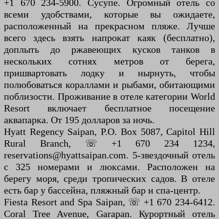
+1 670 234-5900. Сусупе. Огромный отель со
всеми удобствами, которые вы ожидаете,
расположенный на прекрасном пляже. Лучше
всего здесь взять напрокат каяк (бесплатно),
доплыть до ржавеющих кусков танков в
нескольких сотнях метров от берега,
пришвартовать лодку и нырнуть, чтобы
полюбоваться кораллами и рыбами, обитающими
поблизости. Проживание в отеле категории World
Resort включает бесплатное посещение
аквапарка. От 195 долларов за ночь.
Hyatt Regency Saipan, P.O. Box 5087, Capitol Hill
Rural Branch, ☏ +1 670 234 1234,
reservations@hyattsaipan.com. 5-звездочный отель
с 325 номерами и люксами. Расположен на
берегу моря, среди тропических садов. В отеле
есть бар у бассейна, пляжный бар и спа-центр.
Fiesta Resort and Spa Saipan, ☏ +1 670 234-6412.
Coral Tree Avenue, Garapan. Курортный отель