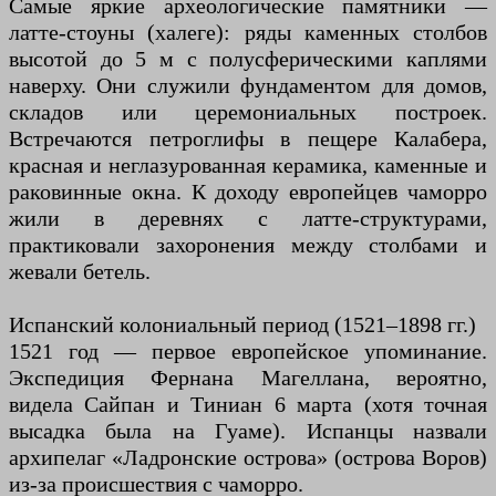
Самые яркие археологические памятники —
латте-стоуны (халеге): ряды каменных столбов
высотой до 5 м с полусферическими каплями
наверху. Они служили фундаментом для домов,
складов или церемониальных построек.
Встречаются петроглифы в пещере Калабера,
красная и неглазурованная керамика, каменные и
раковинные окна. К доходу европейцев чаморро
жили в деревнях с латте-структурами,
практиковали захоронения между столбами и
жевали бетель.
Испанский колониальный период (1521–1898 гг.)
1521 год — первое европейское упоминание.
Экспедиция Фернана Магеллана, вероятно,
видела Сайпан и Тиниан 6 марта (хотя точная
высадка была на Гуаме). Испанцы назвали
архипелаг «Ладронские острова» (острова Воров)
из-за происшествия с чаморро.