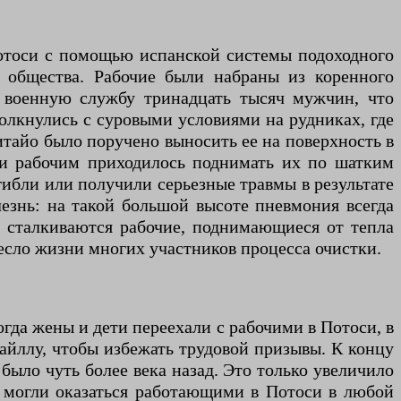
Потоси с помощью испанской системы подоходного
о общества. Рабочие были набраны из коренного
а военную службу тринадцать тысяч мужчин, что
олкнулись с суровыми условиями на рудниках, где
итайо было поручено выносить ее на поверхность в
 и рабочим приходилось поднимать их по шатким
гибли или получили серьезные травмы в результате
езнь: на такой большой высоте пневмония всегда
и сталкиваются рабочие, поднимающиеся от тепла
есло жизни многих участников процесса очистки.
гда жены и дети переехали с рабочими в Потоси, в
айллу, чтобы избежать трудовой призывы. К концу
 было чуть более века назад. Это только увеличило
я могли оказаться работающими в Потоси в любой