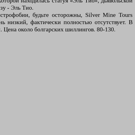
которой находилась статуя «Эль Тио», дьявольской
зу - Эль Тио.
строфобии, будьте осторожны, Silver Mine Tours
нь низкий, фактически полностью отсутствует. В
. Цена около болгарских шиллингов. 80-130.