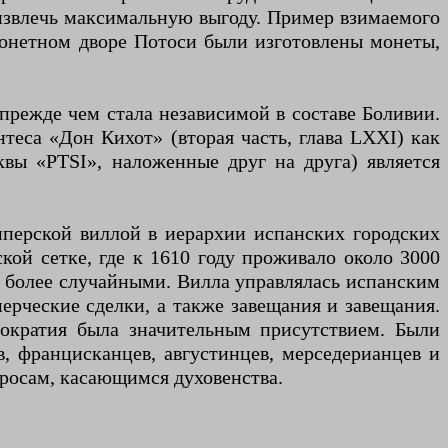
извлечь максимальную выгоду. Пример взимаемого
монетном дворе Потоси были изготовлены монеты,
 прежде чем стала независимой в составе Боливии.
теса «Дон Кихот» (вторая часть, глава LXXI) как
квы «PTSI», наложенные друг на друга) является
мперской виллой в иерархии испанских городских
кой сетке, где к 1610 году проживало около 3000
и более случайными. Вилла управлялась испанским
ерческие сделки, а также завещания и завещания.
рократия была значительным присутствием. Были
, францисканцев, августинцев, мерседерианцев и
росам, касающимся духовенства.