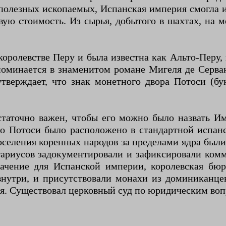
 полезных ископаемых, Испанская империя смогла 
вую стоимость. Из сырья, добытого в шахтах, на 
оролевстве Перу и была известна как Альто-Перу,
оминается в знаменитом романе Мигеля де Серван
утверждает, что знак монетного двора Потоси (бу
таточно важен, чтобы его можно было назвать И
о ​​Потоси было расположено в стандартной испанс
оселения коренных народов за пределами ядра был
ариусов задокументировали и зафиксировали комм
ачение для Испанской империи, королевская бю
нутри, и присутствовали монахи из доминиканцев
ря. Существовал церковный суд по юридическим воп