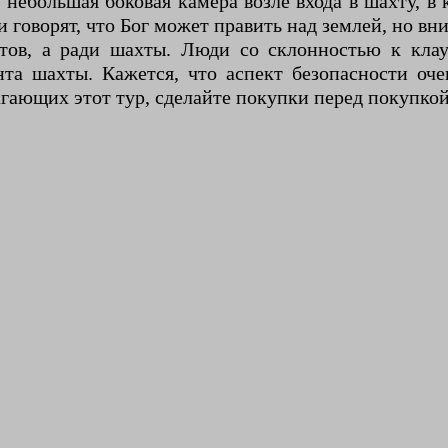
ебольшая боковая камера возле входа в шахту, в 
оворят, что Бог может править над землей, но вни
тов, а ради шахты. Люди со склонностью к клау
нта шахты. Кажется, что аспект безопасности оче
агающих этот тур, сделайте покупки перед покупкой