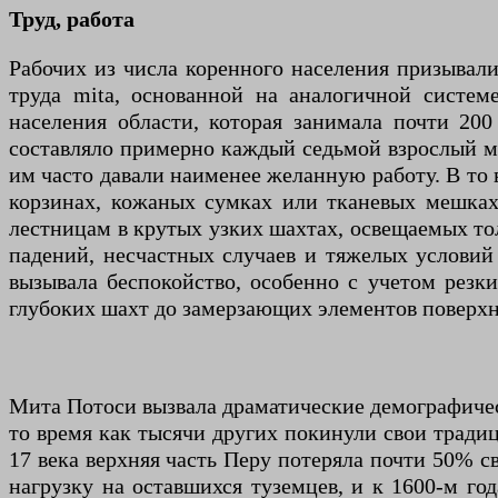
Труд, работа
Рабочих из числа коренного населения призывал
труда mita, основанной на аналогичной систем
населения области, которая занимала почти 20
составляло примерно каждый седьмой взрослый му
им часто давали наименее желанную работу. В то 
корзинах, кожаных сумках или тканевых мешках
лестницам в крутых узких шахтах, освещаемых тол
падений, несчастных случаев и тяжелых условий
вызывала беспокойство, особенно с учетом резк
глубоких шахт до замерзающих элементов поверхно
Мита Потоси вызвала драматические демографическ
то время как тысячи других покинули свои тради
17 века верхняя часть Перу потеряла почти 50% св
нагрузку на оставшихся туземцев, и к 1600-м г