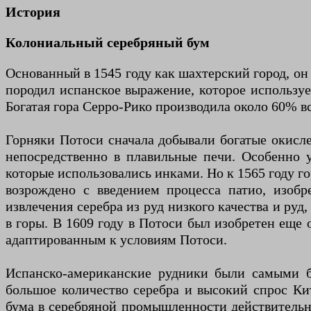
История
Колониальный серебряный бум
Основанный в 1545 году как шахтерский город, он 
породил испанское выражение, которое использует
Богатая гора Серро-Рико производила около 60% вс
Горняки Потоси сначала добывали богатые окисл
непосредственно в плавильные печи. Особенно 
которые использовались инками. Но к 1565 году го
возрождено с введением процесса патио, изобр
извлечения серебра из руд низкого качества и ру
в горы. В 1609 году в Потоси был изобретен еще
адаптированным к условиям Потоси.
Испанско-американские рудники были самыми б
большое количество серебра и высокий спрос К
бума в серебряной промышленности действительн