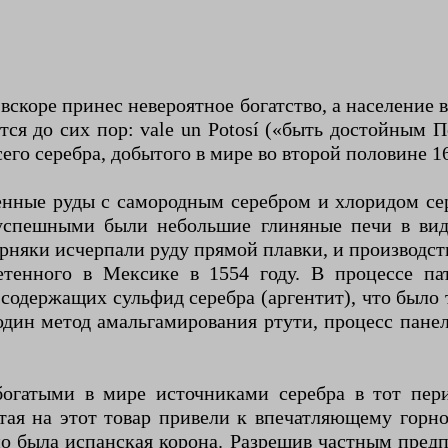
вскоре принес невероятное богатство, а население 
ся до сих пор: vale un Potosí («быть достойным 
его серебра, добытого в мире во второй половине 16
енные руды с самородным серебром и хлоридом сер
успешными были небольшие глиняные печи в вид
рняки исчерпали руду прямой плавки, и производст
етенного в Мексике в 1554 году. В процессе па
д, содержащих сульфид серебра (аргентит), что был
 один метод амальгамирования ртути, процесс пане
огатыми в мире источниками серебра в тот пери
итая на этот товар привели к впечатляющему гор
о была испанская корона. Разрешив частным предп