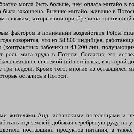
братно могла быть больше, чем оплата митайо в го
а была закончена. Бывшие митайо, жившие в Потос
ым навыкам, которые они приобрели на постоянной 
ым фактором в понимании воздействия Potosi mita 
года говорится, что из 58 800 индийцев, работающи
а (контрактных рабочих) и 43 200 лиц, получающи
т роль мита-труда в Потоси. Согласно его иссле
ло связано с системой mita ordinaria, в которой д
ые три недели. Кроме того, многие из оставшихся 
оторые остались в Потоси.
ми жителями Анд, испанскими поселенцами и ч
ботать под землей, добывая серебряную руду, но у
ветали поставщики продуктов питания, а также