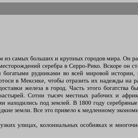
им из самых больших и крупных городов мира. Он 
 месторождений серебра в Серро-Рико. Вскоре он с
богатыми рудниками во всей мировой истории, и
оси в Мексике, чтобы отразить их надежды на рав
ставки железа в город. Часть этого богатства б
стырей. Сотни тысяч местных рабочих и африка
и находились под землей. В 1800 году серебряны
дкие земли. Все это привело к медленному экономи
 узких улицах, колониальных особняках и многоч