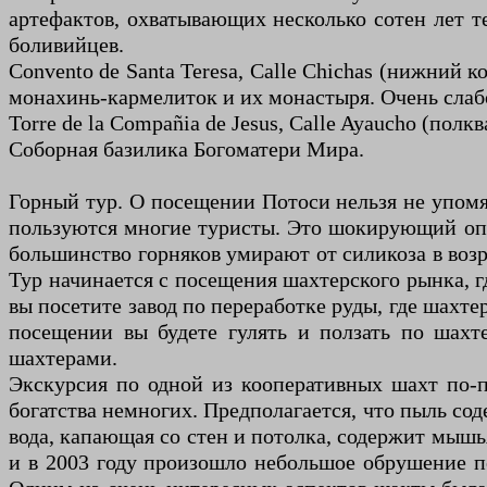
артефактов, охватывающих несколько сотен лет те
боливийцев.
Convento de Santa Teresa, Calle Chichas (нижний 
монахинь-кармелиток и их монастыря. Очень слабо
Torre de la Compañia de Jesus, Calle Ayaucho (полкв
Соборная базилика Богоматери Мира.
Горный тур. О посещении Потоси нельзя не упомя
пользуются многие туристы. Это шокирующий опы
большинство горняков умирают от силикоза в возра
Тур начинается с посещения шахтерского рынка, г
вы посетите завод по переработке руды, где шахте
посещении вы будете гулять и ползать по шахт
шахтерами.
Экскурсия по одной из кооперативных шахт по-
богатства немногих. Предполагается, что пыль сод
вода, капающая со стен и потолка, содержит мышь
и в 2003 году произошло небольшое обрушение по