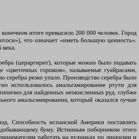
в конечном итоге превысило 200 000 человек. Город
Потоси»), что означает «иметь большую ценность».
 века.
ебра (цераргирит), которые можно было подавать
е «цветочных горшков», называемые гуайрасами,
во серебра резко упало. Производство серебра было
тио использовалось амальгамирование ртути для
о типично для найденных неокисленных руд. глубже
льного амальгамирования, который оказался лучше
од. Способность испанской Америки поставлять
нодобывающему буму. Истинным поборником этого
ринимателям работать на рудниках по лицензии и