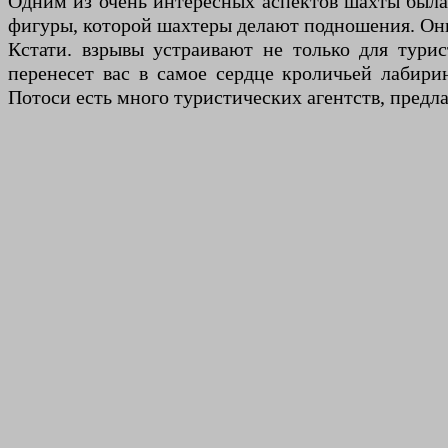
Одним из очень интересных аспектов шахты была н
фигуры, которой шахтеры делают подношения. Они г
Кстати. взрывы устраивают не только для турис
перенесет вас в самое сердце кроличьей лабири
Потоси есть много туристических агентств, предл