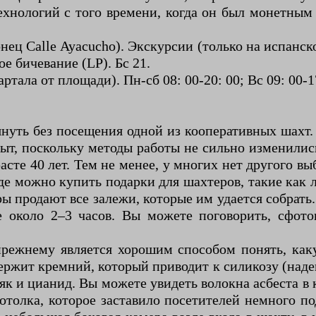
хнологий с того времени, когда он был монетным 
конец Calle Ayacucho). Экскурсии (только на испан
е бичевание (LP). Бс 21.
артала от площади). Пн-сб 08: 00-20: 00; Вс 09: 00-1
нуть без посещения одной из кооперативных шахт. 
т, поскольку методы работы не сильно изменились
сте 40 лет. Тем не менее, у многих нет другого выб
де можно купить подарки для шахтеров, такие как л
ры продают все залежи, которые им удается собрать
е около 2–3 часов. Вы можете поговорить, сфото
прежнему является хорошим способом понять, ка
ержит кремний, который приводит к силикозу (наде
як и цианид. Вы можете увидеть волокна асбеста 
толка, которое заставило посетителей немного п