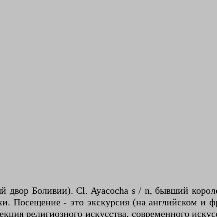
 двор Боливии). Cl. Ayacocha s / n, бывший коро
 Посещение - это экскурсия (на английском и фр
ллекция религиозного искусства, современного иск