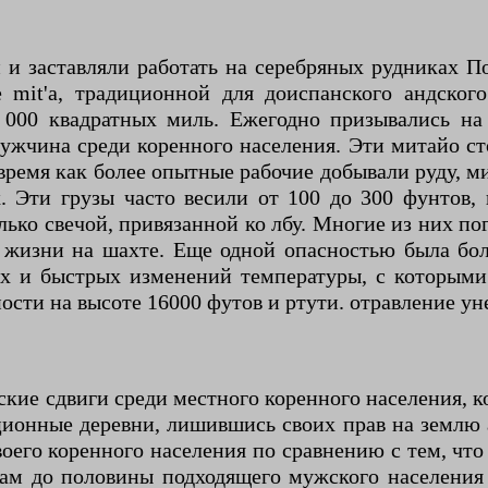
и и заставляли работать на серебряных рудниках 
е mit'a, традиционной для доиспанского андског
0 000 квадратных миль. Ежегодно призывались н
жчина среди коренного населения. Эти митайо ст
время как более опытные рабочие добывали руду, м
. Эти грузы часто весили от 100 до 300 фунтов,
ько свечой, привязанной ко лбу. Многие из них по
 жизни на шахте. Еще одной опасностью была бол
их и быстрых изменений температуры, с которым
сти на высоте 16000 футов и ртути. отравление ун
ие сдвиги среди местного коренного населения, ко
ционные деревни, лишившись своих прав на землю 
оего коренного населения по сравнению с тем, что
одам до половины подходящего мужского населени