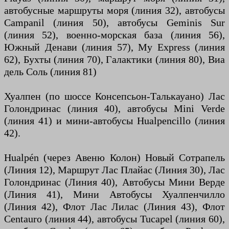
автобусные маршруты моря (линия 32), автобусы
Campanil (линия 50), автобусы Geminis Sur
(линия 52), военно-морская база (линия 56),
Южный Денави (линия 57), My Express (линия
62), Бухты (линия 70), Галактики (линия 80), Виа
дель Соль (линия 81)
Хуалпен (по шоссе Консепсьон-Талькауано) Лас
Голондринас (линия 40), автобусы Mini Verde
(линия 41) и мини-автобусы Hualpencillo (линия
42).
Hualpén (через Авеню Колон) Новый Сотрапель
(Линия 12), Маршрут Лас Плайас (Линия 30), Лас
Голондринас (Линия 40), Автобусы Мини Верде
(Линия 41), Мини Автобусы Хуалпенчилло
(Линия 42), Флот Лас Лилас (Линия 43), Флот
Centauro (линия 44), автобусы Tucapel (линия 60),