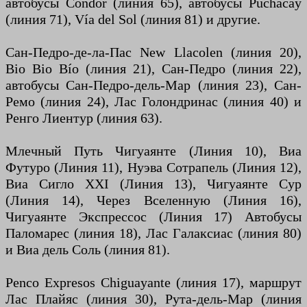
автобусы Condor (линия 65), автобусы Puchacay
(линия 71), Vía del Sol (линия 81) и другие.
Сан-Педро-де-ла-Пас New Llacolen (линия 20),
Bio Bio Bío (линия 21), Сан-Педро (линия 22),
автобусы Сан-Педро-дель-Мар (линия 23), Сан-
Ремо (линия 24), Лас Голондринас (линия 40) и
Ренго Лиентур (линия 63).
Млечный Путь Чигуаянте (Линия 10), Виа
Футуро (Линия 11), Нуэва Сотрапель (Линия 12),
Виа Сигло XXI (Линия 13), Чигуаянте Сур
(Линия 14), Через Вселенную (Линия 16),
Чигуаянте Экспрессос (Линия 17) Автобусы
Паломарес (линия 18), Лас Галаксиас (линия 80)
и Виа дель Соль (линия 81).
Penco Expresos Chiguayante (линия 17), маршрут
Лас Плайяс (линия 30), Рута-дель-Мар (линия