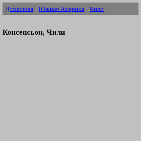
Домашняя
Южная Америка
Чили
Консепсьон, Чили