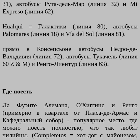
31), автобусы Рута-дель-Мар (линия 32) и Mi
Expreso (линия 62).
Hualqui = Галактики (линия 80), автобусы
Palomares (линия 18) и Vía del Sol (линия 81).
прямо в Консепсьоне автобусы Педро-де-
Вальдивия (линия 72), автобусы Тукачель (линия
60 Z & M) и Ренго-Лиентур (линия 63).
Где поесть
Ла Фуэнте Алемана, О'Хиггинс и Ренго
(примерно в квартале от Пласа-де-Армас и
Кафедральный собор) - популярное место, где
можно поесть полностью, что так любят
чилийцы. (Completetos = хот-дог с майонезом,