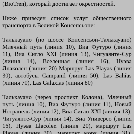
(BioTren), который достигает окрестностей.
Ниже приведен список услуг общественного
транспорта в Великой Консепсьоне:
Талькауано (по шоссе Консепсьон-Талькауано)
Млечный путь (линия 10), Виа Футуро (линия
11), Виа Сигло XXI (линия 13), Чигуаянте-Сур
(линия 14), Вселенная (линия 16), Нуэва
Ллаколен (линия 20) Маршрут Las Playas (линия
30), автобусы Campanil (линия 50), Las Bahías
(линия 70), Las Galaxias (линия 80)
Талькауано (через проспект Колона), Млечный
путь (линия 10), Виа Футуро (линия 11), Новый
Нотрапель (линия 12), Виа Сигло XXI (линия 13),
Чигуаянте-Сур (линия 14), Виа Универсо (линия
16), Нуэва Llacolen (линия 20), маршрут Las
Playas (линия 30), маршрут моря (линия 31),