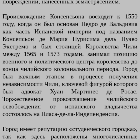
повреждений, нанесенных землетрясением.
Происхождение Консепсьона восходит к 1550
году, когда он был основан Педро де Вальдивиа
как часть Испанской империи под названием
Консепсьон де Мария Пурисима дель Нуэво
Экстремо и был столицей Королевства Чили
между 1565 и 1573 годами. занимал позицию
военного и политического центра королевства до
конца чилийского колониального периода. Город
был важным этапом в процессе получения
независимости Чили, ключевой фигурой которого
был адвокат Хуан Мартинес де Росас.
Торжественное провозглашение чилийского
освобождения от испанского владычества
состоялось на Пласа-де-ла-Индепенденсия.
Город имеет репутацию «студенческого городка»,
так как здесь расположены многочисленные