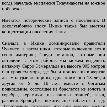
когда началась экспансия Тиауанакоты на южное
побережье.
Имеются исторические записи о поселении. В
доколумбовую эпоху Икике также был местом
концентрации населения Чанга.
Сначала в Икике доминировали правители
Чукуито, а затем инки, которые включили его в
свою империю; Среди остатков, которые они
оставили в этом районе, мы можем выделить
капакочу Серро Эсмеральда на высоте 905 метров
над уровнем моря, где были принесены в жертву
две молодые женщины, одна примерно 18 лет, а
другая от 9 до 10 лет, вместе с богатым
подношение, состоящее из браслетов из золота и
серебра, керамики, изысканных тканей, тыкв,
раковин Spondylus, нюхательных таблеток и т. д.
Датирование показало, что они умерли между