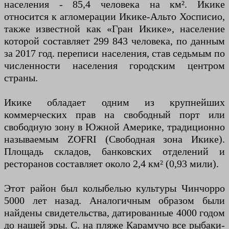
населения - 85,4 человека на км². Икике
относится к агломерации Икике-Альто Хосписио,
также известной как «Гран Икике», население
которой составляет 299 843 человека, по данным
за 2017 год. переписи населения, став седьмым по
численности населения городским центром
страны.
Икике обладает одним из крупнейших
коммерческих прав на свободный порт или
свободную зону в Южной Америке, традиционно
называемым ZOFRI (Свободная зона Икике).
Площадь складов, банковских отделений и
ресторанов составляет около 2,4 км² (0,93 мили).
Этот район был колыбелью культуры Чинчорро
5000 лет назад. Аналогичным образом были
найдены свидетельства, датированные 4000 годом
до нашей эры. C. на пляже Карамучо все рыбаки-