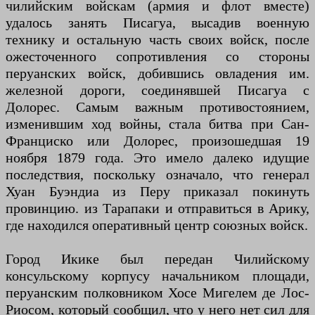
чилийским войскам (армия и флот вместе)
удалось занять Писагуа, высадив военную
технику и остальную часть своих войск, после
ожесточенного сопротивления со стороны
перуанских войск, добившись овладения им.
железной дороги, соединявшей Писагуа с
Долорес. Самым важным противостоянием,
изменившим ход войны, стала битва при Сан-
Франциско или Долорес, произошедшая 19
ноября 1879 года. Это имело далеко идущие
последствия, поскольку означало, что генерал
Хуан Буэндиа из Перу приказал покинуть
провинцию. из Тарапаки и отправиться в Арику,
где находился оперативный центр союзных войск.
Город Икике был передан Чилийскому
консульскому корпусу начальником площади,
перуанским полковником Хосе Мигелем де Лос-
Риосом, который сообщил, что у него нет сил для