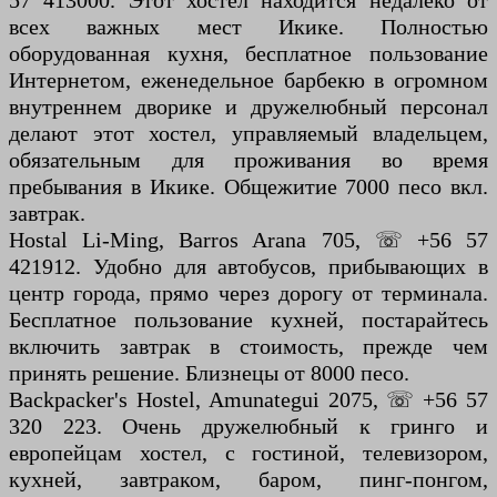
57 413000. Этот хостел находится недалеко от
всех важных мест Икике. Полностью
оборудованная кухня, бесплатное пользование
Интернетом, еженедельное барбекю в огромном
внутреннем дворике и дружелюбный персонал
делают этот хостел, управляемый владельцем,
обязательным для проживания во время
пребывания в Икике. Общежитие 7000 песо вкл.
завтрак.
Hostal Li-Ming, Barros Arana 705, ☏ +56 57
421912. Удобно для автобусов, прибывающих в
центр города, прямо через дорогу от терминала.
Бесплатное пользование кухней, постарайтесь
включить завтрак в стоимость, прежде чем
принять решение. Близнецы от 8000 песо.
Backpacker's Hostel, Amunategui 2075, ☏ +56 57
320 223. Очень дружелюбный к гринго и
европейцам хостел, с гостиной, телевизором,
кухней, завтраком, баром, пинг-понгом,