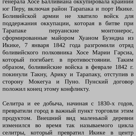
генерала Хосе Балливиана оккупировала крайний
юг Перу, включая район Тарапака и порт Икике.
Боливийской армии не хватило войск для
поддержания оккупации, которая в битве при
Тарапаке перуанские монтонерос,
сформированные майором Хуаном Буэндиа из
Икике, 7 января 1842 года разгромили отряд
боливийского полковника Хосе Марии Гарсиа,
который погибает. в противостоянии. Таким
образом, боливийские войска в феврале 1842 г.
покинули Такну, Арику и Тарапаку, отступив в
сторону Мокегуа и Пуно. Пунский договор
положил конец этому конфликту.
Селитра и ее добыча, начиная с 1830-х годов,
превратили город в важный пункт торговли этим
продуктом. Внешний вид маленькой деревни
изменился во время так называемого цикла
селитры, который превратил Икике в центр