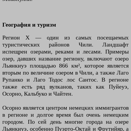
География и туризм
Регион X — один из самых посещаемых
туристических районов Чили. Ландшафт
испещрен озерами, реками и лесами. Примеры
озер, давших название региону, включают озеро
Льянкиуэ площадью 866 км², которое является
вторым по величине озером в Чили, а также Лаго
Рупанко и Лаго Тодос лос Сантос. В регионе
также есть ряд вулканов, таких как Пуйеуэ,
Осорно, Кальбуко и Чайтен.
Осорно является центром немецких иммигрантов
в регионе и долгое время был очень немецким
городом. По сей день многие города на озере
Льянкиуэ, особенно Пуэрто-Октай и Фрутийяр, а