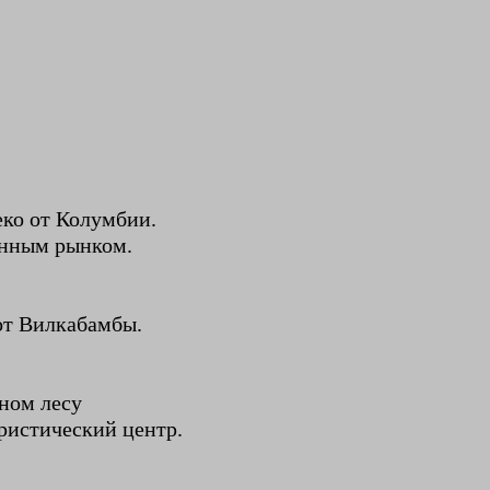
ко от Колумбии.
енным рынком.
от Вилкабамбы.
ном лесу
ристический центр.