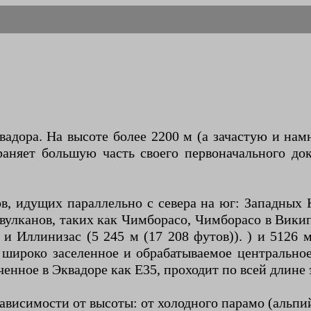
адора. На высоте более 2200 м (а зачастую и нам
аняет большую часть своего первоначального док
в, идущих параллельно с севера на юг: Западных
вулканов, таких как Чимборасо, Чимборасо в Википе
) и Иллинизас (5 245 м (17 208 футов)). ) и 5126
широко заселенное и обрабатываемое центральное
нное в Эквадоре как E35, проходит по всей длине 
зависимости от высоты: от холодного парамо (альпи