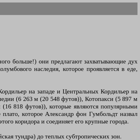
ного больше!) они предлагают захватывающие дух
олумбового наследия, которое проявляется в еде,
 Кордильер на западе и Центральных Кордильер на
дии (6 263 м (20 548 футов)), Котопакси (5 897 м
 м (16 818 футов)), которые являются популярными
 плато, которое Александр фон Гумбольдт назвал
этого коридора и соединяет его крупные города.
йская тундра) до теплых субтропических зон.