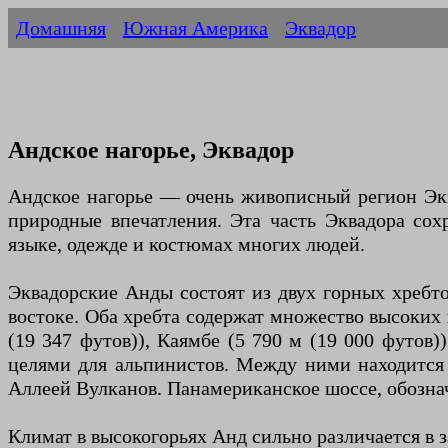
Домашняя
Южная Америка
Эквадор
Андское нагорье, Эквадор
Андское нагорье — очень живописный регион Экв
природные впечатления. Эта часть Эквадора сохр
языке, одежде и костюмах многих людей.
Эквадорские Анды состоят из двух горных хребто
востоке. Оба хребта содержат множество высоких 
(19 347 футов)), Каямбе (5 790 м (19 000 футов)
целями для альпинистов. Между ними находится 
Аллеей Вулканов. Панамериканское шоссе, обозначе
Климат в высокогорьях Анд сильно различается в 