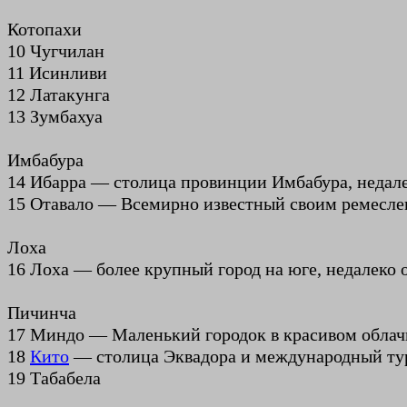
Котопахи
10 Чугчилан
11 Исинливи
12 Латакунга
13 Зумбахуа
Имбабура
14 Ибарра — столица провинции Имбабура, недале
15 Отавало — Всемирно известный своим ремесл
Лоха
16 Лоха — более крупный город на юге, недалеко 
Пичинча
17 Миндо — Маленький городок в красивом облач
18
Кито
— столица Эквадора и международный ту
19 Табабела