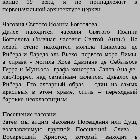
конце 19 века, и не принадлежит к
первоначальной архитектуре церкви.
Часовня Святого Иоанна Богослова
Далее находится часовня Святого Иоанна
Богослова (бывшая часовня Святой Анны). На
левой стене находится могила Николаса де
Рибера-и-Ларедо-эль-Вьехо, первого мэра Лимы,
а справа - могила Хосе Дамиана де Себальоса
Герра-и-Муньоса, графа-консорта Санта-Ана-де-
лас-Торрес, над семейным склепом. Давалос де
Рибера. Его алтарный образ – один из самых
красивых в этом храме, стиль – переходный
барокко-неоклассицизм.
Посещение часовни
Затем мы видим Часовню Посещения или Душ,
возглавляемую группой Посещений. Слева –
Воскресший Христос, который выходит в