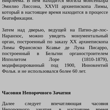
Вифлеема. В нем находится могила монсеньора
Эмилио Лиссона, XXVII архиепископа Лимы,
который в настоящее время находится в процессе
беатификации.
Затем над дверью, ведущей на Патио-де-лос-
Наранхос, можно увидеть монументальный
орган, построенный по заказу ХХ архиепископа
Лимы Франсиско Ксавье де Луна Писарро,
построенный в Бельгии органостроителем
Ипполитом Лоре (1810-1879),
модифицированный под 1900, Иннокентий
Фолья. и не использовался более 60 лет.
Часовня Непорочного Зачатия
Далее следует впечатляющая часовня
Непорочного зачатия, в настоящее время