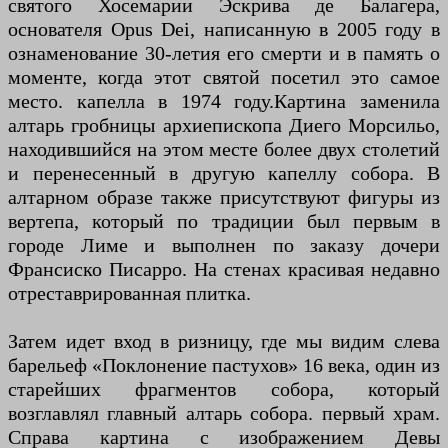
святого Хосемарии Эскрива де Балагера,
основателя Opus Dei, написанную в 2005 году в
ознаменование 30-летия его смерти и в память о
моменте, когда этот святой посетил это самое
место. капелла в 1974 году.​ Картина заменила
алтарь гробницы архиепископа Диего Морсильо,
находившийся на этом месте более двух столетий
и перенесенный в другую капеллу собора. В
алтарном образе также присутствуют фигуры из
вертепа, который по традиции был первым в
городе Лиме и выполнен по заказу дочери
Франсиско Писарро. На стенах красивая недавно
отреставрированная плитка.
Затем идет вход в ризницу, где мы видим слева
барельеф «Поклонение пастухов» 16 века, один из
старейших фрагментов собора, который
возглавлял главный алтарь собора. первый храм.
Справа картина с изображением Девы