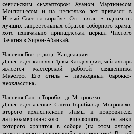
севильским скульптором Хуаном Мартинесом
Монтаньесом и на несколько лет привезен в
Новый Свет на корабле. Он считается одним из
лучших запрестольных образов соборного храма,
хотя изначально принадлежал церкви Чистого
Зачатия в Хирон-Абанкай.
Часовня Богородицы Канделарии
Далее идет капелла Девы Канделарии, чей алтарь
является мастерской работой священника
Маэстро. Его стиль – переходный барокко-
неоклассика.
Часовня Санто Торибио де Могровехо
Далее идет часовня Санто Торибио де Могровехо,
второго архиепископа Лимы и покровителя
латиноамериканского епископата, останки
которого хранятся в соборе (на этом алтаре
можно увидеть реликварий с его мощами). В этой