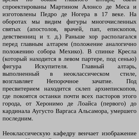
спроектированы Мартином Алонсо де Меса и
изготовлены Педро де Ногера в 17 веке. На
оборотах мы видим фигуры многочисленных
святых (апостолов, врачей, пап, епископов,
девственниц и т. д.) Раньше хор располагался
перед главным алтарем (положение аналогично
положению собора Мехико). В спинке Кресла
(который находится в левом партере, под сенью)
фигура Искупителя. Главный алтарь,
выполненный в неоклассическом стиле,
возглавляет Непорочное зачатие. Под
пресвитерием находится склеп архиепископов,
где покоятся останки почти всех пасторов этого
города, от Херонимо де Лоайса (первого) до
кардинала Аугусто Варгаса Альсамора, умершего
последним.
Неоклассическую кафедру венчает изображение