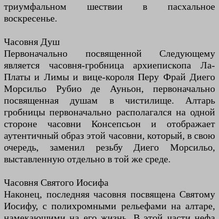
триумфальном шествии в пасхальное
воскресенье.
Часовня Душ
Первоначально посвященной Следующему
является часовня-гробница архиепископа Ла-
Платы и Лимы и вице-короля Перу Фрай Диего
Морсильо Рубио де Ауньон, первоначально
посвященная душам в чистилище. Алтарь
гробницы первоначально располагался на одной
стороне часовни Консепсьон и отображает
аутентичный образ этой часовни, который, в свою
очередь, заменил резьбу Диего Морсильо,
выставленную отдельно в той же среде.
Часовня Святого Иосифа
Наконец, последняя часовня посвящена Святому
Иосифу, с полихромными рельефами на алтаре,
намекающими на его жизнь. В этой части нефа