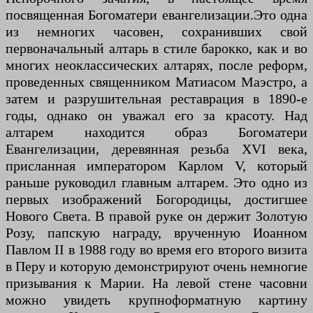
посвященная Богоматери евангелизации.Это одна
из немногих часовен, сохранивших свой
первоначальный алтарь в стиле барокко, как и во
многих неоклассических алтарях, после реформ,
проведенных священником Матиасом Маэстро, а
затем и разрушительная реставрация в 1890-е
годы, однако он уважал его за красоту. Над
алтарем находится образ Богоматери
Евангелизации, деревянная резьба XVI века,
присланная императором Карлом V, который
раньше руководил главным алтарем. Это одно из
первых изображений Богородицы, достигшее
Нового Света. В правой руке он держит Золотую
Розу, папскую награду, врученную Иоанном
Павлом II в 1988 году во время его второго визита
в Перу и которую демонстрируют очень немногие
призывания к Марии. На левой стене часовни
можно увидеть крупноформатную картину