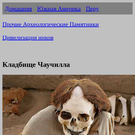
Домашняя
Южная Америка
Перу
Прочие Археологические Памятники
Цивилизация инков
Кладбище Чаучилла