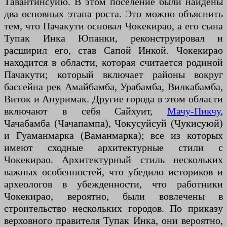
Тавантинсу́йю. В этом поселение были найдены
два основных этапа роста. Это можно объяснить
тем, что Пачакути основал Чокекирао, а его сына
Тупак Инка Юпанки, реконструировал и
расширил его, став Сапой Инкой. Чокекирао
находится в области, которая считается родиной
Пачакути; который включает районы вокруг
бассейна рек Амайбамба, Урабамба, Вилкабамба,
Виток и Апуримак. Другие города в этом области
включают в себя Сайхуит,
Мачу-Пикчу
,
Чачабамба (Чачапампа), Чокусуйсуй (Чукисуюй)
и Гуаманмарка (Ваманмарка); все из которых
имеют сходные архитектурные стили с
Чокекирао. Архитектурный стиль нескольких
важных особенностей, что убедило историков и
археологов в убежденности, что работники
Чокекирао, вероятно, были вовлечены в
строительство нескольких городов. По приказу
верховного правителя Тупак Инка, они вероятно,