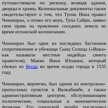
путешествовали по региону, возводя здания,
дворцы и храмы. Колониальные документы также
свидетельствуют о том, что Тупак Инка правил
Чокекирао, а позже его внук, Тупа Сайри, заявил
свои права на правление соседних земель во
время испанской колонизации.
Чокекирао был один из последних бастионов
сопротивления и убежища Сына Солнца («Инка»
как называли местные индейцы своего
правителя), Манко Инки Юпанки, который
сбежал из
Куско
во время осады города в 1535
году.
Чокекирао, вероятно, был одним из контрольно-
пропускных пунктов в Вилкабамбе, а также
административным центром, обслуживающим
политические, социальные и экономические
функции. Его городской дизайн последовал