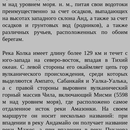
м над уровнем моря. н. м., питая свои водотоки
преимущественно за счет осадков, выпадающих
на высотах западного склона Анд, а также за счет
осадков и грунтовых вод (родников), а также
различных ручьев, расположенных по обоим
берегам.
Река Колка имеет длину более 129 км и течет с
юго-запада на северо-восток, впадая в Тихий
океан. С левой стороны его окаймляет цепь гор
вулканического происхождения, среди которых
выделяются Ампато, Сабанкайя и Уалка-Уалька,
а с правой стороны выровнен вулканический
горный массив Чила, включающий Мисми (5598
м над уровнем моря), где расположено самое
отдаленное исток реки Амазонки. На своем
маршруте он носит несколько названий: при
впадении в реку Андамайо он получает название
реки Мажес, а при впадении в реку Пукаюра