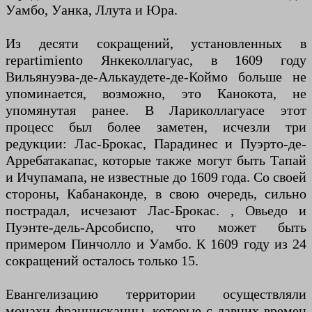
Уамбо, Уанка, Ллута и Юра.
Из десяти сокращений, установленных в
repartimiento Янкеколлагуас, в 1609 году
Вильянуэва-де-Алькаудете-де-Коймо больше не
упоминается, возможно, это Канокота, не
упомянутая ранее. В Лариколлагуасе этот
процесс был более заметен, исчезли три
редукции: Лас-Брокас, Парадинес и Пуэрто-де-
Арребатакапас, которые также могут быть Тапай
и Ичупамапа, не известные до 1609 года. Со своей
стороны, Кабанаконде, в свою очередь, сильно
пострадал, исчезают Лас-Брокас. , Овьедо и
Пуэнте-дель-Арсобиспо, что может быть
примером Пинчолло и Уамбо. К 1609 году из 24
сокращений осталось только 15.
Евангелизацию территории осуществляли
монахи-францисканцы, которые с давних времен