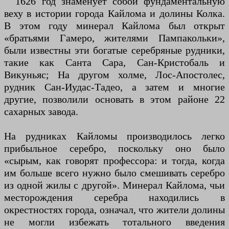
1626 год знаменует собой фундаментальную
веху в истории города Кайлома и долины Колка.
В этом году минерал Кайлома был открыт
«братьями Гамеро, жителями Пампакольки»,
были известны эти богатые серебряные рудники,
такие как Санта Сара, Сан-Кристобаль и
Викуньяс; На другом холме, Лос-Апостолес,
рудник Сан-Иудас-Тадео, а затем и многие
другие, позволили основать в этом районе 22
сахарных завода.
На рудниках Кайломы производилось легко
прибыльное серебро, поскольку оно было
«сырым, как говорят профессора: и тогда, когда
им больше всего нужно было смешивать серебро
из одной жилы с другой». Минерал Кайлома, чьи
месторождения серебра находились в
окрестностях города, означал, что жители долины
не могли избежать тотального введения