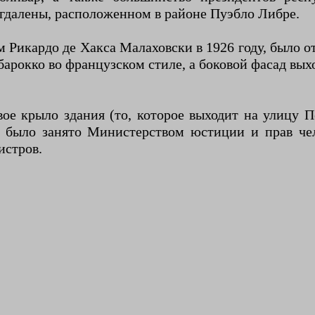
гдалены, расположенном в районе Пуэбло Либре.
Рикардо де Хакса Малаховски в 1926 году, было отк
барокко во французском стиле, а боковой фасад вы
вое крыло здания (то, которое выходит на улицу 
и было занято Министерством юстиции и прав чел
истров.