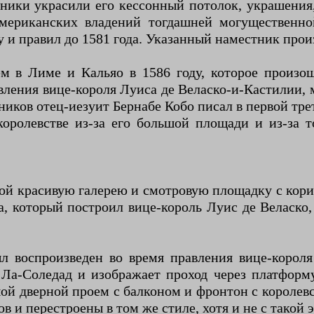
тники украсили его кессонный потолок, украшения
мериканских владений тогдашней могущественно
у и правил до 1581 года. Указанный наместник про
м в Лиме и Кальяо в 1586 году, которое произош
вления вице-короля Луиса де Веласко-и-Кастилии, 
иков отец-иезуит Бернабе Кобо писал в первой трет
ролевстве из-за его большой площади и из-за т
й красивую галерею и смотровую площадку с корид
который построил вице-король Луис де Веласко, 
л воспроизведен во время правления вице-корол
и Ла-Соледад и изображает проход через платфо
шой дверной проем с балконом и фронтон с королев
 и перестроены в том же стиле, хотя и не с такой 