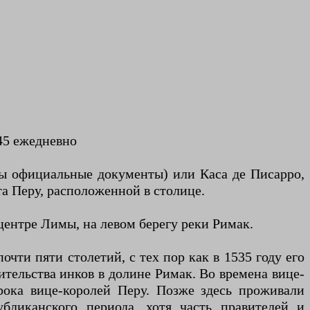
:45 ежедневно
ны официальные документы) или Каса де Писарро,
а Перу, расположенной в столице.
ентре Лимы, на левом берегу реки Римак.
чти пяти столетий, с тех пор как в 1535 году его
ительства инков в долине Римак. Во времена вице-
рока вице-королей Перу. Позже здесь проживали
бликанского периода, хотя часть правителей и