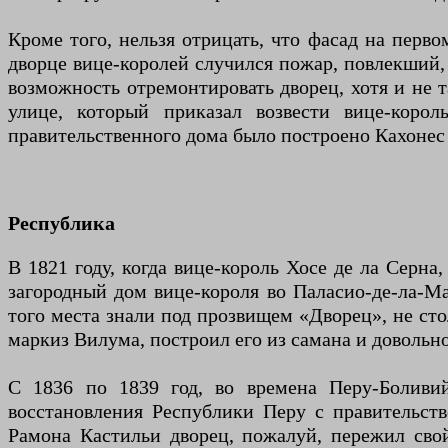
Кроме того, нельзя отрицать, что фасад на перв
дворце вице-королей случился пожар, повлекший,
возможность отремонтировать дворец, хотя и не 
улице, который приказал возвести вице-кор
правительственного дома было построено Кахонес д
Республика
В 1821 году, когда вице-король Хосе де ла Серна
загородный дом вице-короля во Паласио-де-ла-М
того места знали под прозвищем «Дворец», не сто
маркиз Вилума, построил его из самана и довольно
С 1836 по 1839 год, во времена Перу-Боливи
восстановления Республики Перу с правительст
Рамона Кастильи дворец, пожалуй, пережил свой