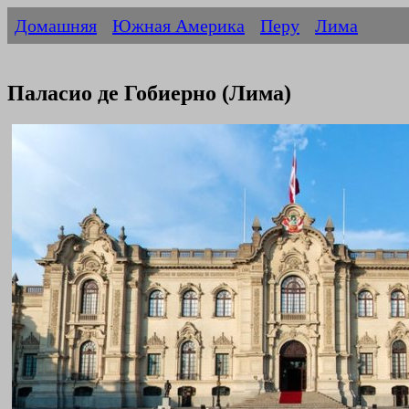
Домашняя
Южная Америка
Перу
Лима
Паласио де Гобиерно (Лима)