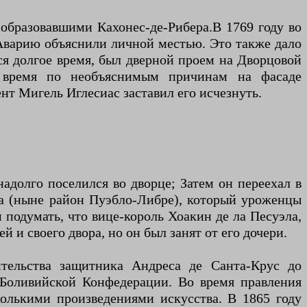
 образовавшими Кахонес-де-Рибера.В 1769 году во
 Аварию объяснили личной местью. Это также дало
ся долгое время, был дверной проем на Дворцовой
о время по необъяснимым причинам на фасаде
нт Мигель Иглесиас заставил его исчезнуть.
надолго поселился во дворце; Затем он переехал в
на (ныне район Пуэбло-Либре), который уроженцы
 подумать, что вице-король Хоакин де ла Песуэла,
 и своего двора, но он был занят от его дочери.
тельства защитника Андреса де Санта-Крус до
-Боливийской Конфедерации. Во время правления
колькими произведениями искусства. В 1865 году