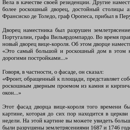
Вела в качестве своей резиденции. Другие намес
более роскошный дворец, достойный столицы а
Франсиско де Толедо, граф Оропеса, прибыл в Пер
Дворец наместника был разрушен землетрясение
Португалии, графа Вильярдомпардо. Во время пра
новый дворец вице-короля. Об этом дворце наместн
«Это самый большой и роскошный дом в этом ко
дорогими постройками...»
Говоря, в частности, о фасаде, он сказал:
«Фронт, обращенный к площади, представляет собо
роскошным дверным проемом из камня и кирпича, 
окон...»
Этот фасад дворца вице-короля того времени бы
картине, которая до сих пор находится в церкв
недели. На этой картине вы можете увидеть боль
были разрушены землетрясениями 1687 и 1746 годов