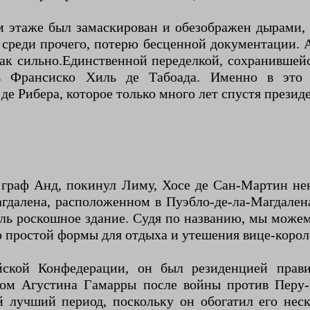
ом этаже был замаскирован и обезображен дырами,
 среди прочего, потерю бесценной документации.
так сильно.Единственной переделкой, сохранившей
оль Франсиско Хиль де Табоада. Именно в эт
е Рибера, которое только много лет спустя президе
, граф Анд, покинул Лиму, Хосе де Сан-Мартин не
агдалена, расположенном в Пуэбло-де-ла-Магдале
ль роскошное здание. Судя по названию, мы можем
 простой формы для отдыха и утешения вице-королей
йской Конфедерации, он был резиденцией прави
вом Агустина Гамарры после войны против Перу
 лучший период, поскольку он обогатил его нес