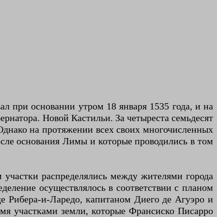
л при основании утром 18 января 1535 года, и на
бернатора. Новой Кастильи. За четыреста семьдесят
 Однако на протяжении всех своих многочисленных
осле основания Лимы и которые проводились в том
м участки распределялись между жителями города
ределение осуществлялось в соответствии с планом
де Рибера-и-Ларедо, капитаном Диего де Агуэро и
ьмя участками земли, которые Франсиско Писарро