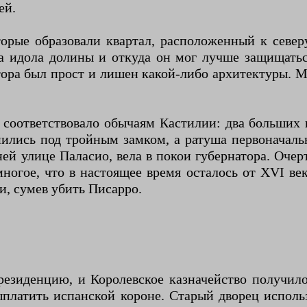
ей.
рые образовали квартал, расположенный к северу
 идола долины и откуда он мог лучше защищаться
ора был прост и лишен какой-либо архитектуры. 
и соответствовало обычаям Кастилии: два больших
ились под тройным замком, а ратуша первоначаль
й улице Паласио, вела в покои губернатора. Очерт
многое, что в настоящее время осталось от XVI в
и, сумев убить Писарро.
резиденцию, и Королевское казначейство получило
платить испанской короне. Старый дворец испол