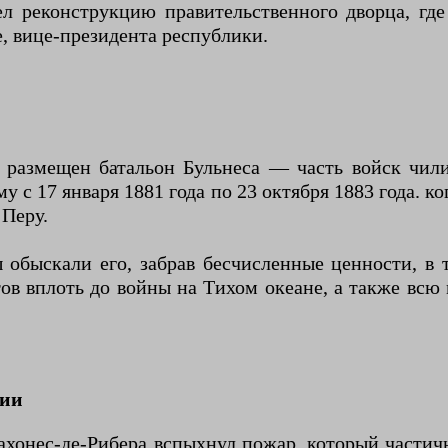
л реконструкцию правительственного дворца, гд
, вице-президента республики.
 размещен батальон Бульнеса — часть войск чили
 с 17 января 1881 года по 23 октября 1883 года. к
 Перу.
 обыскали его, забрав бесчисленные ценности, в 
ов вплоть до войны на Тихом океане, а также всю
ции
Кахонес-де-Рибера вспыхнул пожар, который частич