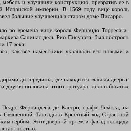
, мебель и улучшили конструкцию, превратив ее в
й Испанской империи. В 1569 году вице-король
извел большие улучшения в старом доме Писарро.
ло во времена вице-короля Фернандо Торреса-и-
маркиза Салинас-дель-Рио-Писуэрга, был построен
и 17 века:
ого, как все наместники украшали его новыми и
орами до середины, где находится главная дверь с
и другая половина этого тротуара. полно богатых
я Педро Фернандеса де Кастро, графа Лемоса, на
рму Священной Лансады в Крестный ход Страстной
ским гербом. Этот дверной проем и фасад площади
элегантностью.