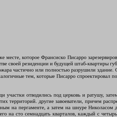
 месте, которое Франсиско Писарро зарезервирова
стве своей резиденции и будущей штаб-квартиры гу
пожара частично или полностью разрушили здание.
налогичные тем, которые Писарро спроектировал п
и участки отводились под церковь и ратушу, зате
тих территорий. другие завоеватели, причем расп
ным на пергаменте, а затем на шнуре Николасом 
его на сто семнадцать кварталов, каждый с четыр