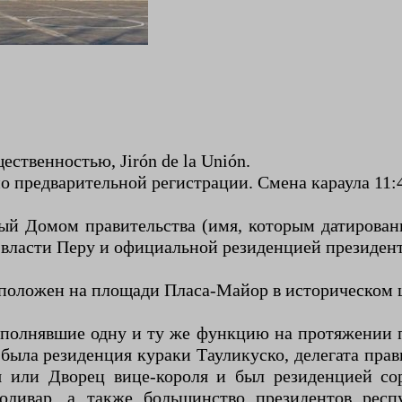
ственностью, Jirón de la Unión.
 по предварительной регистрации. Смена караула 11
ый Домом правительства (имя, которым датирова
 власти Перу и официальной резиденцией президент
сположен на площади Пласа-Майор в историческом ц
полнявшие одну и ту же функцию на протяжении по
была резиденция кураки Тауликуско, делегата прав
я или Дворец вице-короля и был резиденцией со
ивар, а также большинство президентов респу