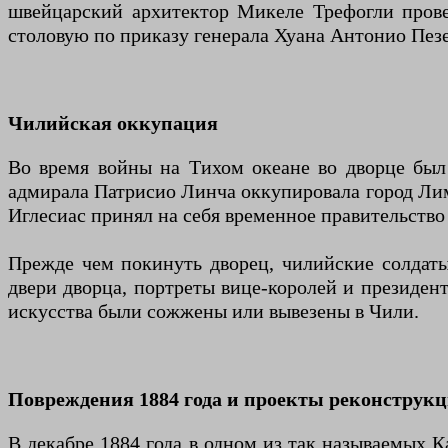
швейцарский архитектор Микеле Трефогли прове
столовую по приказу генерала Хуана Антонио Пезе
Чилийская оккупация
Во время войны на Тихом океане во дворце был
адмирала Патрисио Линча оккупировала город Лиму
Иглесиас принял на себя временное правительство
Прежде чем покинуть дворец, чилийские солдаты
двери дворца, портреты вице-королей и президент
искусства были сожжены или вывезены в Чили.
Повреждения 1884 года и проекты реконструк
В декабре 1884 года в одном из так называемых 