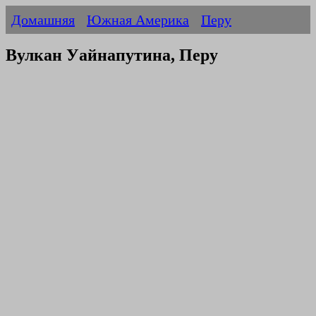
Домашняя
Южная Америка
Перу
Вулкан Уайнапутина, Перу