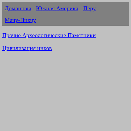
Домашняя
Южная Америка
Перу
Мачу-Пикчу
Прочие Археологические Памятники
Цивилизация инков