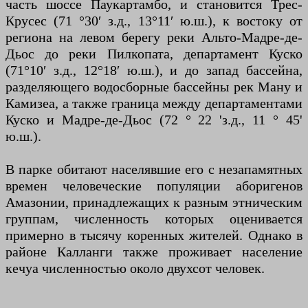
часть шоссе Паукартамбо, и становится Трес-
Крусес (71 °30′ з.д., 13°11′ ю.ш.), к востоку от
региона на левом берегу реки Альто-Мадре-де-
Дьос до реки Пилкопата, департамент Куско
(71°10′ з.д., 12°18′ ю.ш.), и до запад бассейна,
разделяющего водосборные бассейны рек Ману и
Камизеа, а также граница между департаментами
Куско и Мадре-де-Дьос (72 ° 22 'з.д., 11 ° 45'
ю.ш.).
В парке обитают населявшие его с незапамятных
времен человеческие популяции аборигенов
Амазонии, принадлежащих к разным этническим
группам, численность которых оценивается
примерно в тысячу коренных жителей. Однако в
районе Калланги также проживает население
кечуа численностью около двухсот человек.