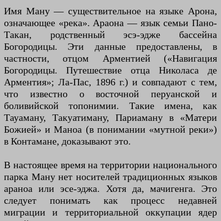
Имя Ману — существительное на языке Арона,
означающее «река». Араона — язык семьи Пано-
Такан, родственный эсэ-эдже бассейна
Богородицы. Эти данные предоставлены, в
частности, отцом Арментией («Навигация
Богородицы. Путешествие отца Николаса де
Арментия»; Ла-Пас, 1896 г.) и совпадают с тем,
что известно о восточной перуанской и
боливийской топонимии. Такие имена, как
Тауаману, Такуатиману, Париаману в «Матери
Божией» и Маноа (в понимании «мутной реки»)
в Контамане, доказывают это.
В настоящее время на территории национального
парка Ману нет носителей традиционных языков
араноа или эсе-эджа. Хотя да, мачигенга. Это
следует понимать как процесс недавней
миграции и территориальной оккупации ядер