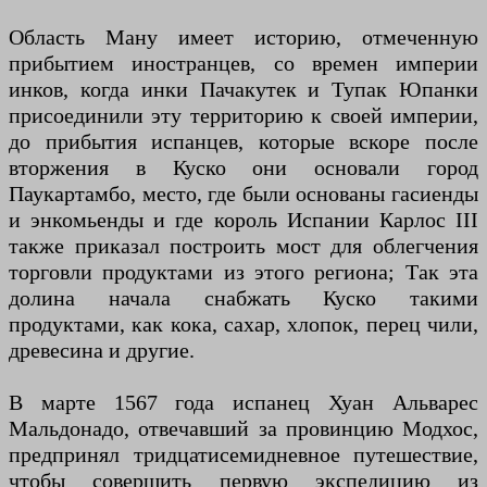
Область Ману имеет историю, отмеченную
прибытием иностранцев, со времен империи
инков, когда инки Пачакутек и Тупак Юпанки
присоединили эту территорию к своей империи,
до прибытия испанцев, которые вскоре после
вторжения в Куско они основали город
Паукартамбо, место, где были основаны гасиенды
и энкомьенды и где король Испании Карлос III
также приказал построить мост для облегчения
торговли продуктами из этого региона; Так эта
долина начала снабжать Куско такими
продуктами, как кока, сахар, хлопок, перец чили,
древесина и другие.
В марте 1567 года испанец Хуан Альварес
Мальдонадо, отвечавший за провинцию Модхос,
предпринял тридцатисемидневное путешествие,
чтобы совершить первую экспедицию из