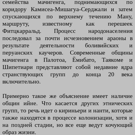
семейства мачигенга, поднимающихся по
коридору Камисеа-Мишагуа-Серджали и затем
спускающихся по верхнему течению Ману,
маршруту, известному как перешеек
Фитцкарральд. Процесс народонаселения
последовал за почти исчезновением араоны в
результате деятельности боливийских и
перуанских каучеров. Современные общины
мачигенга в Палотоа, Ёмибато, Таякоме и
Шипетиари представляют собой недавние ядра
странствующих групп до конца 20 века
включительно.
Примерно такое же объяснение имеет наличие
общин ийне. Что касается других этнических
групп, то речь идет о кириньери и нанти, которые
также находятся в процессе колонизации, хотя и
на поздней стадии, но все еще ведут кочующий
образ жизни.