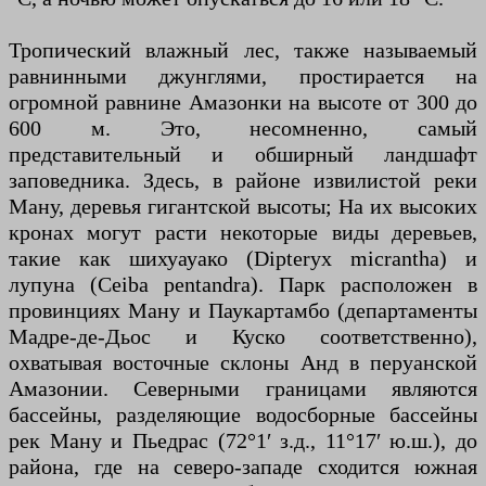
Тропический влажный лес, также называемый
равнинными джунглями, простирается на
огромной равнине Амазонки на высоте от 300 до
600 м. Это, несомненно, самый
представительный и обширный ландшафт
заповедника. Здесь, в районе извилистой реки
Ману, деревья гигантской высоты; На их высоких
кронах могут расти некоторые виды деревьев,
такие как шихуауако (Dipteryx micrantha) и
лупуна (Ceiba pentandra). Парк расположен в
провинциях Ману и Паукартамбо (департаменты
Мадре-де-Дьос и Куско соответственно),
охватывая восточные склоны Анд в перуанской
Амазонии. Северными границами являются
бассейны, разделяющие водосборные бассейны
рек Ману и Пьедрас (72°1′ з.д., 11°17′ ю.ш.), до
района, где на северо-западе сходится южная