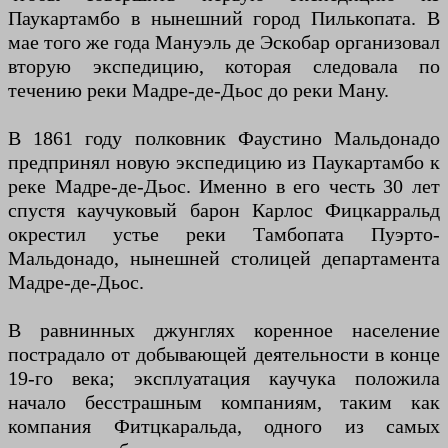
Паукартамбо в нынешний город Пилькопата. В
мае того же года Мануэль де Эскобар организовал
вторую экспедицию, которая следовала по
течению реки Мадре-де-Дьос до реки Ману.
В 1861 году полковник Фаустино Мальдонадо
предпринял новую экспедицию из Паукартамбо к
реке Мадре-де-Дьос. Именно в его честь 30 лет
спустя каучуковый барон Карлос Фицкарральд
окрестил устье реки Тамбопата Пуэрто-
Мальдонадо, нынешней столицей департамента
Мадре-де-Дьос.
В равнинных джунглях коренное население
пострадало от добывающей деятельности в конце
19-го века; эксплуатация каучука положила
начало бесстрашным компаниям, таким как
компания Фитцкаральда, одного из самых