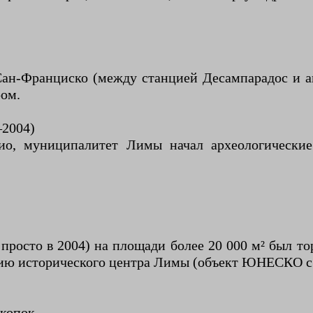
Сан-Франциско (между станцией Десампарадос и ав
ром.
–2004)
сио, муниципалитет Лимы начал археологически
росто в 2004) на площади более 20 000 м² был тор
ию исторического центра Лимы (объект ЮНЕСКО с 
скопок.