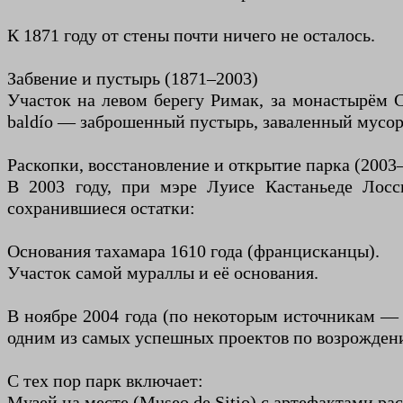
К 1871 году от стены почти ничего не осталось.
Забвение и пустырь (1871–2003)
Участок на левом берегу Римак, за монастырём 
baldío — заброшенный пустырь, заваленный мусо
Раскопки, восстановление и открытие парка (2003
В 2003 году, при мэре Луисе Кастаньеде Лос
сохранившиеся остатки:
Основания тахамара 1610 года (францисканцы).
Участок самой мураллы и её основания.
В ноябре 2004 года (по некоторым источникам — п
одним из самых успешных проектов по возрожден
С тех пор парк включает:
Музей на месте (Museo de Sitio) с артефактами ра