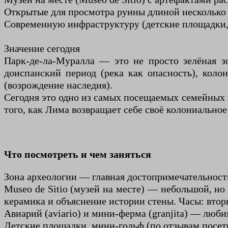
Открытые для просмотра руины длиной несколько 
Современную инфраструктуру (детские площадки, а
Значение сегодня
Парк-де-ла-Муралла — это не просто зелёная з
доиспанский период (река как опасность), коло
(возрождение наследия).
Сегодня это одно из самых посещаемых семейных м
того, как Лима возвращает себе своё колониально
Что посмотреть и чем заняться
Зона археологии — главная достопримечательнос
Museo de Sitio (музей на месте) — небольшой, но
керамика и объяснение истории стены. Часы: втор
Авиарий (aviario) и мини-ферма (granjita) — люби
Детские площадки, мини-гольф (по отзывам посети