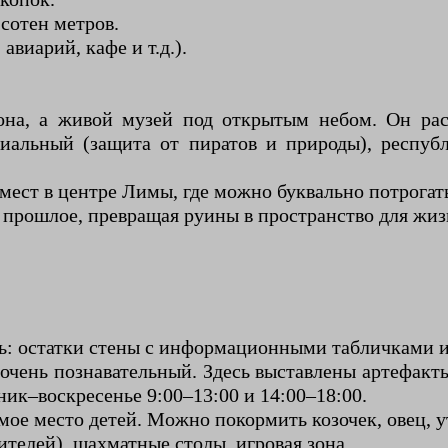
сотен метров.
виарий, кафе и т.д.).
она, а живой музей под открытым небом. Он рас
ниальный (защита от пиратов и природы), респу
ест в центре Лимы, где можно буквально потрогат
е прошлое, превращая руины в пространство для жиз
ть: остатки стены с информационными табличками 
 очень познавательный. Здесь выставлены артефак
ник–воскресенье 9:00–13:00 и 14:00–18:00.
мое место детей. Можно покормить козочек, овец, у
телей), шахматные столы, игровая зона.