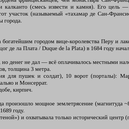
калканто (смесь извести и камня). Его цель —
от участок (называемый «тахамар де Сан-Франси
ы города.
ла богатейшим городом вице-королевства Перу и ла
ог де ла Плата / Duque de la Plata) в 1684 году нач
 но денег не дал — всё оплачивалось местными на
ов, толщина 3 метра.
я для пушек и солдат), 10 ворот (порталы): Мар
альяо и Монсеррат.
добе, кирпич.
да произошло мощное землетрясение (магнитуда ~8
1689 году.
стеной») и охватывала только исторический центр (