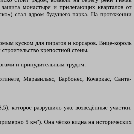
 защита монастыря и прилегающих кварталов от
ско») стал ядром будущего парка. На протяжении
комым куском для пиратов и корсаров. Вице-король
ал строительство крепостной стены.
логами и принудительным трудом.
тинете, Маравильяс, Барбонес, Кочаркас, Санта-
,5), которое разрушило уже возведённые участки.
примерно 5 км²). Она чётко видна на исторических