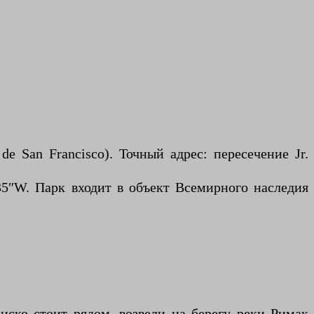
e San Francisco). Точный адрес: пересечение Jr.
35″W. Парк входит в объект Всемирного наследия
иско стоит рядом, возвели на берегу реки Римак