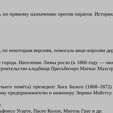
сь по прямому назначению против пиратов. Истори
, по некоторым версиям, помогала вице-королям дер
я города. Население Лимы росло (к 1860 году — око
строительство кладбища Пресьбитеро Матиас Маэстр
чьего помёта) президент Хосе Бальта (1868–1872)
ному предпринимателю и инженеру Энрике Мейггсу.
.
фонсо Угарте, Пасео Колон, Мигель Грау и др.