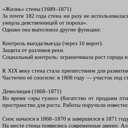
«Жизнь» стены (1689–1871)
За почти 182 года стена ни разу не использовала
умерла девственницей от пороха».
Однако она выполняла другие функции:
Контроль въезда/выезда (через 10 ворот).
Защита от разливов реки.
Социальный контроль: ограничивала рост города и
К XIX веку стена стала препятствием для развити
Частично её сносили: в 1808 году — участок под 
Демолиция (1868–1871)
Во время «эры гуано» (богатство от продажи пти
пространство для роста. Работы поручили извест
Снос начался в 1868–1870 и завершился в 1871 году
На месте стены появились современные авеню: Аль