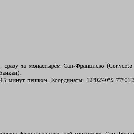
 сразу за монастырём Сан-Франциско (Convento d
банкай).
5 минут пешком. Координаты: 12°02′40″S 77°01′
ордена францисканцев, чей монастырь Сан-Франц