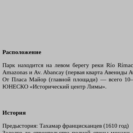
Расположение
Парк находится на левом берегу реки Río Rímac,
Amazonas и Av. Abancay (первая кварта Авениды А
От Пласа Майор (главной площади) — всего 10–1
ЮНЕСКО «Исторический центр Лимы».
История
Предыстория: Тахамар францисканцев (1610 год)
Задолго до строительства полной стены монахи 