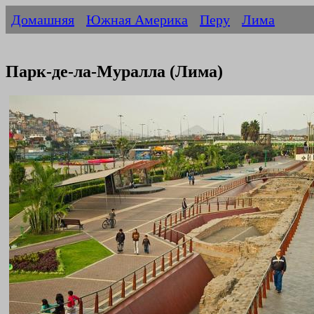
Домашняя
Южная Америка
Перу
Лима
Парк-де-ла-Муралла (Лима)