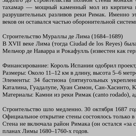
тахамар — мощный каменный мол из кирпича и 
разрушительных разливов реки Римак. Именно эт
веков он оставался частью оборонительной систем
Строительство Мураллы де Лима (1684–1689)
В XVII веке Лима (тогда Ciudad de los Reyes) бы
Мельчор де Наварра и Рокафулль (известен как герц
Финансирование: Король Испании одобрил проект,
Размеры: Около 11–12 км в длину, высота 5–6 метр
Элементы: 34 бастиона (пятиугольных укреплени
Каталина, Гуадалупе, Хуан Симон, Сан-Хасинто, К
Материалы: Камни из реки Римак (canto rodado), а
Строительство шло медленно. 30 октября 1687 го
Официальное открытие стены состоялось только в 
Стена не включала район Римака (он остался «за 
планах Лимы 1680–1760-х годов.