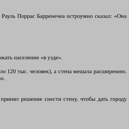
к Рауль Поррас Барренечеа остроумно сказал: «Она
жать население «в узде».
ло 120 тыс. человек), а стена мешала расширению.
о.
 принял решение снести стену, чтобы дать городу