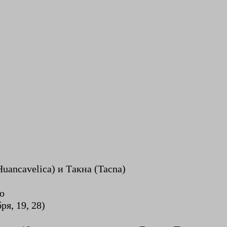
uancavelica) и Такна (Tacna)
но
я, 19, 28)