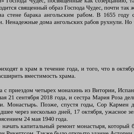
 Господа Чудес, посвященные как созерцанию, т
дится священный образ Господа Чудес, почти так же 
а стене барака ангольским рабом. В 1655 году 
. Ненадежные дома ангольских рабов рухнули. Но 
ходят в храм в течение года, и того, что в октяб
сширить вместимость храма.
да с приездом четырех монахинь из Витории, Испан
я 21 сентября 2018 года, и сестра Мария Роза дель
и. Монастырь. Позже, спустя годы, Сор Кармен 
шее через несколько дней, 17 октября, ужасное з
ясением 24 мая 1940 года.
начать капитальный ремонт монастыря, который б
и Рикеттсом. Также было открыто здание Астории,