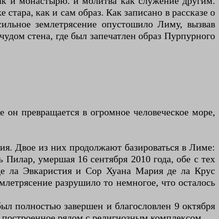
ак и монастырю. и молитва как служение другим.
стара, как и сам образ. Как записано в рассказе о
сильное землетрясение опустошило Лиму, вызвав
чудом стена, где был запечатлен образ Пурпурного
ре он превращается в огромное человеческое море,
ия. Двое из них продолжают базироваться в Лиме:
 Пилар, умершая 16 сентября 2010 года, обе с тех
де ла Эвкаристия и Сор Хуана Мария де ла Крус
емлетрясение разрушило то немногое, что осталось
ыл полностью завершен и благословлен 9 октября
 построенное рядом с религиозным комплексом.