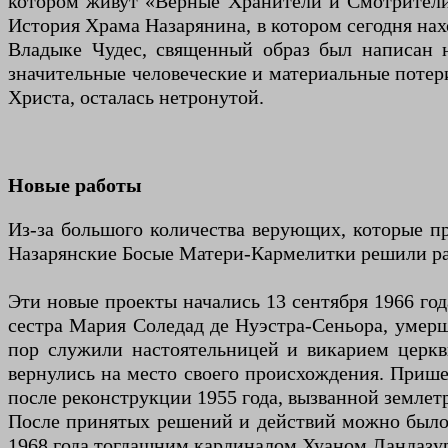
котором живут «Верные Хранители и Смотрители»
История Храма Назарянина, в котором сегодня нахо
Владыке Чудес, священный образ был написан н
значительные человеческие и материальные потери
Христа, осталась нетронутой.
Новые работы
Из-за большого количества верующих, которые при
Назарянские Босые Матери-Кармелитки решили ра
Эти новые проекты начались 13 сентября 1966 го
сестра Мария Соледад де Нуэстра-Сеньора, умерша
пор служили настоятельницей и викарием церкв
вернулись на место своего происхождения. Пришед
после реконструкции 1955 года, вызванной землетр
После принятых решений и действий можно было 
1968 года тогдашним кардиналом Хуаном Ландазур