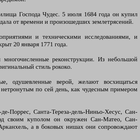
илища Господа Чудес. 5 июля 1684 года он купил
адала от времени и произошедших землетрясений.
оприятиями и техническими исследованиями, и
рыт 20 января 1771 года.
л многочисленные реконструкции. Из небольшой
ригинальный стиль рококо.
ые, одушевленные верой, желают восхищаться
я нетронутым по сей день, как чудесным примером
де-Поррес, Санта-Тереза-дель-Ниньо-Хесус, Сан-
Под своим куполом он окружен Сан-Матео, Сан-
Арканхель, а в боковых нишах они сопровождают