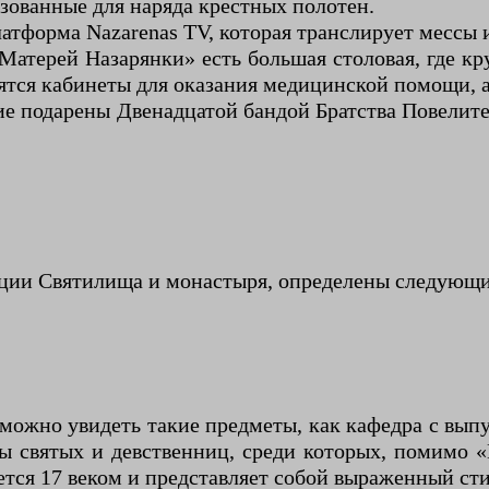
ьзованные для наряда крестных полотен.
латформа Nazarenas TV, которая транслирует мессы 
Матерей Назарянки» есть большая столовая, где кр
ятся кабинеты для оказания медицинской помощи, 
е подарены Двенадцатой бандой Братства Повелител
ции Святилища и монастыря, определены следующи
 можно увидеть такие предметы, как кафедра с выпу
ы святых и девственниц, среди которых, помимо 
тся 17 веком и представляет собой выраженный сти