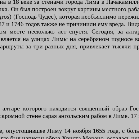
ена в 18 веке за стенами города Лима в Пачакамил
а. Он был построен вокруг картины местного раба
gros) (Господь Чудес), которая необъяснимо пережи
7 и 1746 годов также не причинили ему вреда. Вида
м месте несколько лет спустя. Сегодня, за алта
вляется на улицах Лимы на серебряном подносе в
маршруты за три разных дня, привлекает тысячи 
алтаре которого находится священный образ Госп
скромной стене сарая ангольским рабом в Лиме. 17 
ие, опустошившее Лиму 14 ноября 1655 года, с бо
 где был написан образ Христа Морено, осталась н