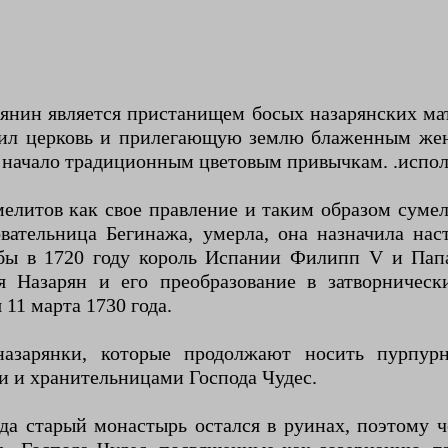
нин является пристанищем босых назарянских мате
арил церковь и прилегающую землю блаженным жен
 начало традиционным цветовым привычкам. .испол
литов как свое правление и таким образом сумели
вательница Бегинажа, умерла, она назначила нас
обы в 1720 году король Испании Филипп V и Пап
 Назарян и его преобразование в затворничес
11 марта 1730 года.
назарянки, которые продолжают носить пурпурн
и и хранительницами Господа Чудес.
ода старый монастырь остался в руинах, поэтому ч