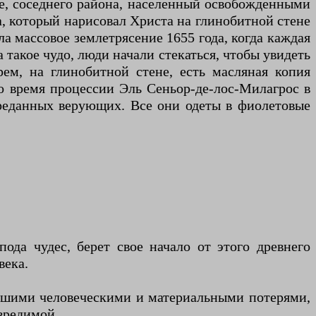
ле, соседнего района, населенный освобожденными
, который нарисовал Христа на глинобитной стене
ла массовое землетрясение 1655 года, когда каждая
 такое чудо, люди начали стекаться, чтобы увидеть
рем, на глинобитной стене, есть масляная копия
о время процессии Эль Сеньор-де-лос-Милагрос в
преданных верующих. Все они одеты в фиолетовые
ода чудес, берет свое начало от этого древнего
века.
льшими человеческими и материальными потерями,
евредимой.