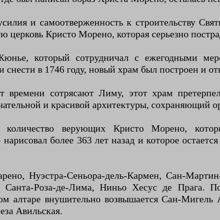
силия и самоотверженность к строительству Свят
ую церковь Кристо Морено, которая серьезно постр
Жюнье, который сотрудничал с ежегодными мер
 снести в 1746 году, новый храм был построен и отк
от времени сотрясают Лиму, этот храм претерпе
чательной и красивой архитектуры, сохраняющий о
 количество верующих Кристо Морено, котор
нарисовал более 363 лет назад и которое остаетс
рено, Нуэстра-Сеньора-дель-Кармен, Сан-Мартин-
о, Санта-Роза-де-Лима, Ниньо Хесус де Прага. 
ом алтаре внушительно возвышается Сан-Мигель 
за ​​Авильская.