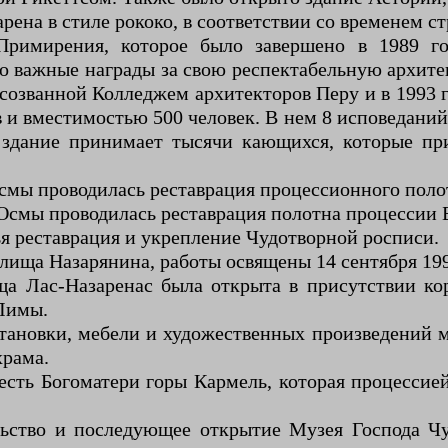
рена в стиле рококо, в соответствии со временем с
Примирения, которое было завершено в 1989 го
 важные награды за свою респектабельную архите
 созванной Колледжем архитекторов Перу и в 1993 
и вместимостью 500 человек. В нем 8 исповеданий
о здание принимает тысячи кающихся, которые пр
 Осмы проводилась реставрация процессионного поло
е Осмы проводилась реставрация полотна процессии
ья реставрация и укрепление Чудотворной росписи.
илища Назарянина, работы освящены 14 сентября 199
ища Лас-Назаренас была открыта в присутствии к
 Лимы.
становки, мебели и художественных произведений 
храма.
есть Богоматери горы Кармель, которая процесси
льство и последующее открытие Музея Господа Чу