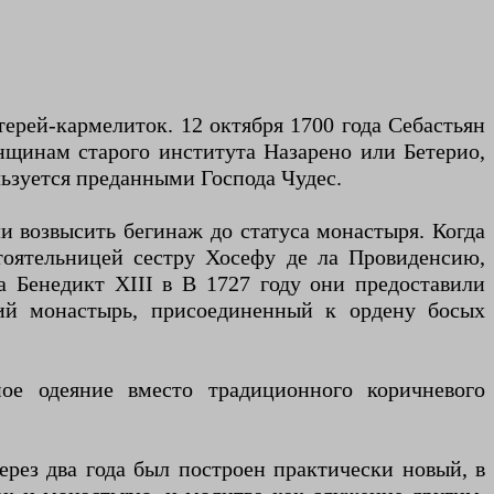
рей-кармелиток. 12 октября 1700 года Себастьян
щинам старого института Назарено или Бетерио,
ьзуется преданными Господа Чудес.
 возвысить бегинаж до статуса монастыря. Когда
тоятельницей сестру Хосефу де ла Провиденсию,
а Бенедикт XIII в В 1727 году они предоставили
кий монастырь, присоединенный к ордену босых
ое одеяние вместо традиционного коричневого
ерез два года был построен практически новый, в