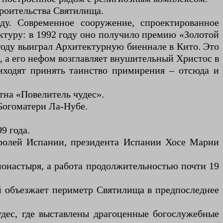
троительства Святилища.
ду. Современное сооружение, спроектированное
ктуру: в 1992 году оно получило премию «Золотой
году выиграл Архитектурную биеннале в Кито. Это
, а его нефом возглавляет внушительный Христос в
иходят принять таинство примирения – отсюда и
тна «Повелитель чудес».
 Богоматери Ла-Нубе.
9 года.
оролей Испании, президента Испании Хосе Марии
монастыря, а работа продолжительностью почти 19
ей объезжает периметр Святилища в предпоследнее
дес, где выставлены драгоценные богослужебные