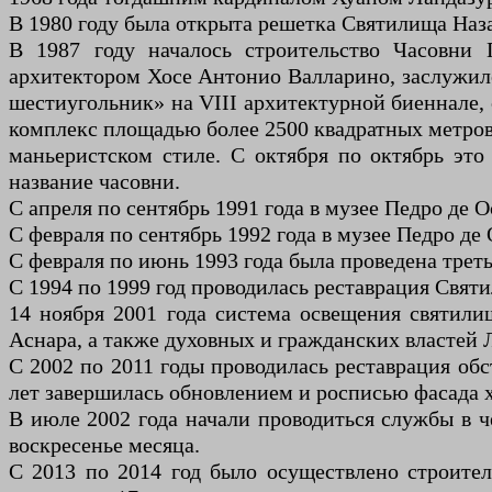
В 1980 году была открыта решетка Святилища Наза
В 1987 году началось строительство Часовни 
архитектором Хосе Антонио Валларино, заслужило
шестиугольник» на VIII архитектурной биеннале,
комплекс площадью более 2500 квадратных метров 
маньеристском стиле. С октября по октябрь эт
название часовни.
С апреля по сентябрь 1991 года в музее Педро де
С февраля по сентябрь 1992 года в музее Педро д
С февраля по июнь 1993 года была проведена трет
С 1994 по 1999 год проводилась реставрация Свят
14 ноября 2001 года система освещения святил
Аснара, а также духовных и гражданских властей
С 2002 по 2011 годы проводилась реставрация об
лет завершилась обновлением и росписью фасада 
В июле 2002 года начали проводиться службы в ч
воскресенье месяца.
С 2013 по 2014 год было осуществлено строите