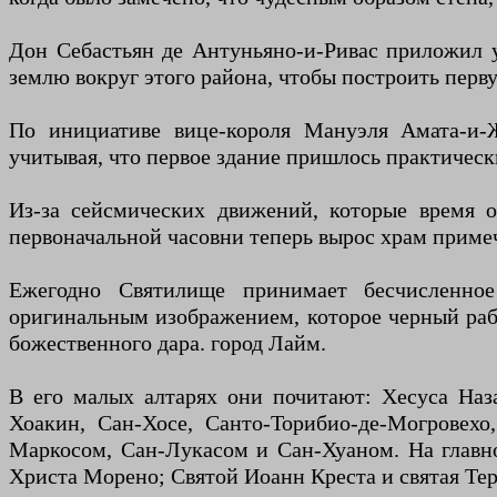
Дон Себастьян де Антуньяно-и-Ривас приложил у
землю вокруг этого района, чтобы построить перв
По инициативе вице-короля Мануэля Амата-и-
учитывая, что первое здание пришлось практически
Из-за сейсмических движений, которые время 
первоначальной часовни теперь вырос храм приме
Ежегодно Святилище принимает бесчисленное
оригинальным изображением, которое черный раб 
божественного дара. город Лайм.
В его малых алтарях они почитают: Хесуса Наза
Хоакин, Сан-Хосе, Санто-Торибио-де-Могровех
Маркосом, Сан-Лукасом и Сан-Хуаном. На главн
Христа Морено; Святой Иоанн Креста и святая Тере