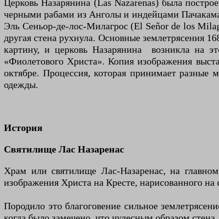
Церковь Назарянина (Las Nazarenas) была постро
черными рабами из Анголы и индейцами Пачакамак
Эль Сеньор-де-лос-Милагрос (El Señor de los Mila
другая стена рухнула. Основные землетрясения 168
картину, и церковь Назарянина возникла на это
«Фиолетового Христа». Копия изображения выста
октябре. Процессия, которая принимает разные 
одежды.
История
Святилище Лас Назаренас
Храм или святилище Лас-Назаренас, на главном 
изображения Христа на Кресте, нарисованного на 
Породило это благоговение сильное землетрясен
когда было замечено, что чудесным образом стена,