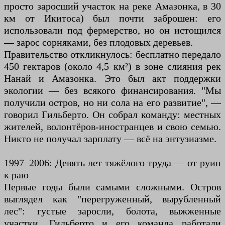
просто заросший участок на реке Амазонка, в 30
км от Икитоса) был почти заброшен: его
использовали под фермерство, но он истощился
— зарос сорняками, без плодовых деревьев.
Правительство откликнулось: бесплатно передало
450 гектаров (около 4,5 км²) в зоне слияния рек
Нанай и Амазонка. Это был акт поддержки
экологии — без всякого финансирования. "Мы
получили остров, но ни сола на его развитие", —
говорил Гильберто. Он собрал команду: местных
жителей, волонтёров-иностранцев и свою семью.
Никто не получал зарплату — всё на энтузиазме.
1997–2006: Девять лет тяжёлого труда — от руин
к раю
Первые годы были самыми сложными. Остров
выглядел как "перегруженный, вырубленный
лес": густые заросли, болота, выжженные
участки. Гильберто и его команда работали