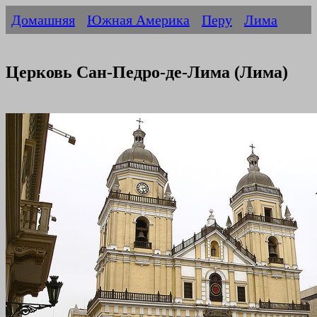
Домашняя
Южная Америка
Перу
Лима
Церковь Сан-Педро-де-Лима (Лима)