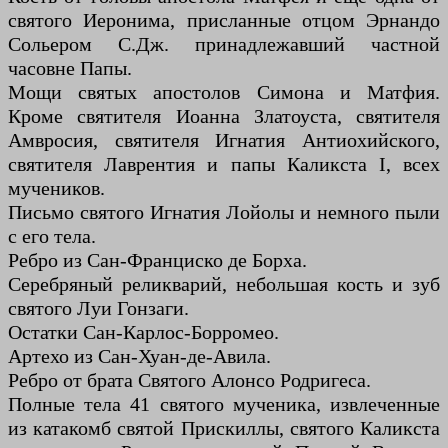
святого Иеронима, присланные отцом Эрнандо
Сольером С.Дж. принадлежавший частной
часовне Папы.
Мощи святых апостолов Симона и Матфия.
Кроме святителя Иоанна Златоуста, святителя
Амвросия, святителя Игнатия Антиохийского,
святителя Лаврентия и папы Каликста I, всех
мучеников.
Письмо святого Игнатия Лойолы и немного пыли
с его тела.
Ребро из Сан-Франциско де Борха.
Серебряный реликварий, небольшая кость и зуб
святого Луи Гонзаги.
Остатки Сан-Карлос-Борромео.
Артехо из Сан-Хуан-де-Авила.
Ребро от брата Святого Алонсо Родригеса.
Полные тела 41 святого мученика, извлеченные
из катакомб святой Прискиллы, святого Каликста