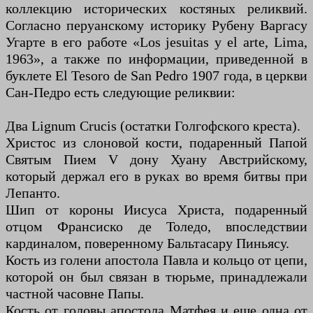
коллекцию исторических костяных реликвий.
Согласно перуанскому историку Рубену Варгасу
Угарте в его работе «Los jesuitas y el arte, Lima,
1963», а также по информации, приведенной в
буклете El Tesoro de San Pedro 1907 года, в церкви
Сан-Педро есть следующие реликвии:
Два Lignum Crucis (остатки Голгофского креста).
Христос из слоновой кости, подаренный Папой
Святым Пием V дону Хуану Австрийскому,
который держал его в руках во время битвы при
Лепанто.
Шип от короны Иисуса Христа, подаренный
отцом Франсиско де Толедо, впоследствии
кардиналом, поверенному Бальтасару Пиньясу.
Кость из голени апостола Павла и кольцо от цепи,
которой он был связан в тюрьме, принадлежали
частной часовне Папы.
Кость от головы апостола Матфея и еще одна от