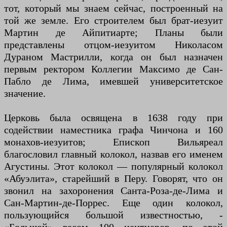
тот, который мы знаем сейчас, построенный на
той же земле. Его строителем был брат-иезуит
Мартин де Айпитиарте; Планы были
представлены отцом-иезуитом Николасом
Дураном Мастрилли, когда он был назначен
первым ректором Коллегии Максимо де Сан-
Пабло де Лима, имевшей университетское
значение.
Церковь была освящена в 1638 году при
содействии наместника графа Чинчона и 160
монахов-иезуитов; Епископ Вильяреал
благословил главный колокол, назвав его именем
Агустины. Этот колокол — популярный колокол
«Абуэлита», старейший в Перу. Говорят, что он
звонил на захоронения Санта-Роза-де-Лима и
Сан-Мартин-де-Поррес. Еще один колокол,
пользующийся большой известностью, -