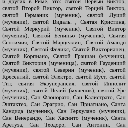
и других в Риме, это: святой Первый Виктор,
святой Второй Виктор, святой Терций Виктор,
святой Германик (мученик), святой Луций
(мученик), святой Видаль. , Святая Кристина,
Святой Меркурий (мученик), Святой Виктор
(мученик), Святой Бениньо (мученик), Святая
Септимия, Святой Марцеллин, Святой Амандо
(мученик), Святой Феликс, Святой Викторианец,
Святой Корпиано, Святой Грациан (мученик),
Святой Виктория (мученица), святой Гауденций
(мученик), святой Северин (мученик), святой
Кресентий, святой Электро, святой Иуст, святой
Тит, святая Экзуперансия, святой Ипполит
(мученик), святой Целий (мученик), святой Урс
(мученик), Сан Флонорато, Сан Калистрато, Сан
Эштактео, Сан Эрагрио, Сан Приатиано, Санта
Кандида (мученик), Сан Геркулано (мученик),
Сан Венерандо, Сан Хасинто (мученик), Санта
Аретуза, Сан Теодоро, Сан Антонин, Сан