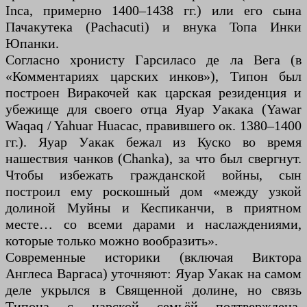
Inca, примерно 1400–1438 гг.) или его сына
Пачакутека (Pachacuti) и внука Топа Инки
Юпанки.
Согласно хронисту Гарсиласо де ла Вега (в
«Комментариях царских инков»), Типон был
построен Виракочей как царская резиденция и
убежище для своего отца Яуар Уакака (Yawar
Waqaq / Yahuar Huacac, правившего ок. 1380–1400
гг.). Яуар Уакак бежал из Куско во время
нашествия чанков (Chanka), за что был свергнут.
Чтобы избежать гражданской войны, сын
построил ему роскошный дом «между узкой
долиной Муйны и Кеспиканчи, в приятном
месте… со всеми дарами и наслаждениями,
которые только можно вообразить».
Современные историки (включая Виктора
Англеса Варгаса) уточняют: Яуар Уакак на самом
деле укрылся в Священной долине, но связь
Типона с царской семьёй подтверждена.