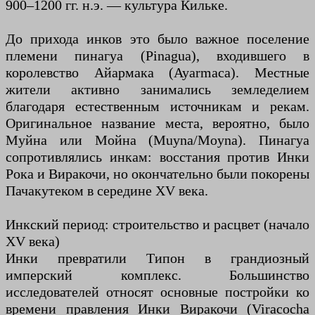
900–1200 гг. н.э. — культура Кильке.
До прихода инков это было важное поселение
племени пинагуа (Pinagua), входившего в
королевство Айармака (Ayarmaca). Местные
жители активно занимались земледелием
благодаря естественным источникам и рекам.
Оригинальное название места, вероятно, было
Муйна или Мойна (Muyna/Moyna). Пинагуа
сопротивлялись инкам: восстания против Инки
Рока и Виракочи, но окончательно были покорены
Пачакутеком в середине XV века.
Инкский период: строительство и расцвет (начало
XV века)
Инки превратили Типон в грандиозный
имперский комплекс. Большинство
исследователей относят основные постройки ко
времени правления Инки Виракочи (Viracocha