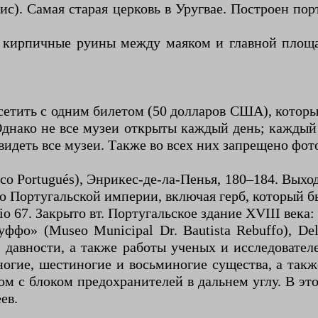
). Самая старая церковь в Уругвае. Построен порт
кирпичные руины между маяком и главной площадь
сетить с одним билетом (50 долларов США), которы
 Однако не все музеи открыты каждый день; каждый 
 увидеть все музеи. Также во всех них запрещено фо
co Portugués), Энрикес-де-ла-Пенья, 180–184. Выхо
ю Португальской империи, включая герб, который бы
cio 67. Закрыто вт. Португальское здание XVIII век
фо» (Museo Municipal Dr. Bautista Rebuffo), Del
давности, а также работы ученых и исследователе
огие, шестиногие и восьминогие существа, а так
дом с блоком предохранителей в дальнем углу. В эт
ев.