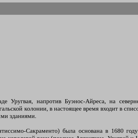
аде Уругвая, напротив Буэнос-Айреса, на северн
угальской колонии, в настоящее время входит в с
ими зданиями.
нтиссимо-Сакраменто) была основана в 1680 год