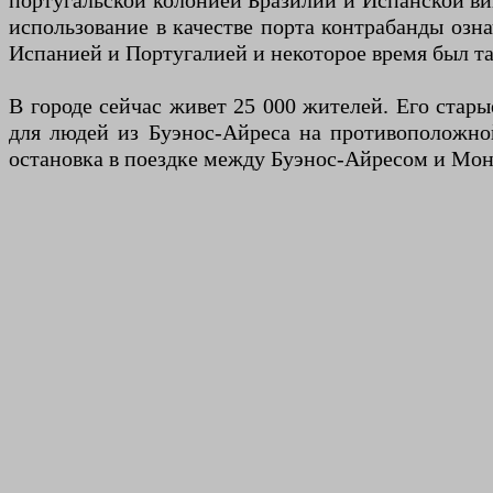
португальской колонией Бразилии и Испанской ви
использование в качестве порта контрабанды озна
Испанией и Португалией и некоторое время был т
В городе сейчас живет 25 000 жителей. Его стар
для людей из Буэнос-Айреса на противоположной
остановка в поездке между Буэнос-Айресом и Мон