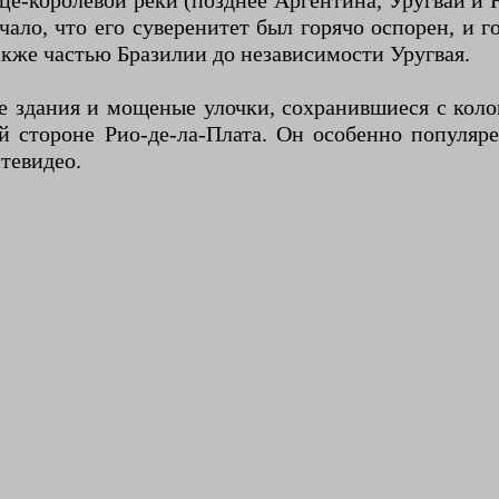
це-королевой реки (позднее Аргентина, Уругвай и 
чало, что его суверенитет был горячо оспорен, и г
акже частью Бразилии до независимости Уругвая.
ые здания и мощеные улочки, сохранившиеся с ко
 стороне Рио-де-ла-Плата. Он особенно популяре
тевидео.