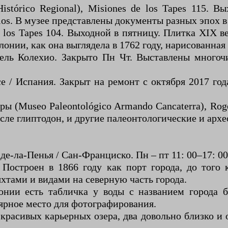
stórico Regional), Misiones de los Tapes 115. В
cios. В музее представлены документы разных эпох 
 los Tapes 104. Выходной в пятницу. Плитка XIX ве
лонии, как она выглядела в 1762 году, нарисованная
Дель Колехио. Закрыто Пн Чт. Выставлены много
е / Испания. Закрыт на ремонт с октября 2017 го
 (Museo Paleontológico Armando Cancaterra), Roger
исле глиптодон, и другие палеонтологические и арх
е-ла-Пенья / Сан-Франциско. Пн – пт 11: 00–17: 00
0. Построен в 1866 году как порт города, до тог
яхтами и видами на северную часть города.
онии есть табличка у воды с названием города 
улярное место для фотографирования.
красивых карьерных озера, два довольно близко и о