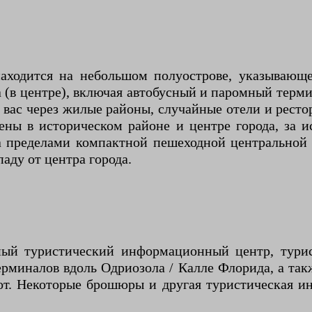
 находится на небольшом полуострове, указывающ
а (в центре), включая автобусный и паромный терм
 вас через жилые районы, случайные отели и рестор
ены в историческом районе и центре города, за
 пределами компактной пешеходной центральной з
паду от центра города.
ый туристический информационный центр, турист
терминалов вдоль Одриозола / Калле Флорида, а та
от. Некоторые брошюры и другая туристическая ин