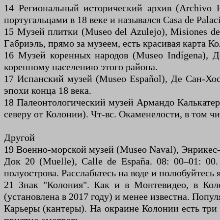
14 Региональный исторический архив (Archivo Hi
португальцами в 18 веке и назывался Casa de Pala
15 Музей плитки (Museo del Azulejo), Misiones de
Габриэль, прямо за музеем, есть красивая карта Ко
16 Музей коренных народов (Museo Indígena), 
коренному населению этого района.
17 Испанский музей (Museo Español), Де Сан-Хос
эпохи конца 18 века.
18 Палеонтологический музей Армандо Калькатерры
северу от Колонии). Чт-вс. Окаменелости, в том ч
Другой
19 Военно-морской музей (Museo Naval), Энрикес-д
Док 20 (Muelle), Calle de España. 08: 00–01: 0
полуострова. Расслабьтесь на воде и полюбуйтесь 
21 Знак "Колония". Как и в Монтевидео, в Кол
(установлена ​​в 2017 году) и менее известна. Поп
Карьеры (кантеры). На окраине Колонии есть три 