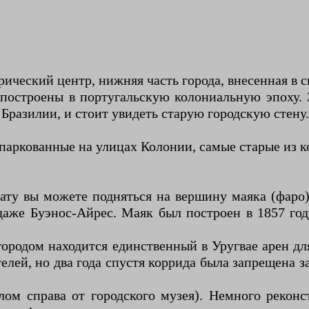
орический центр, нижняя часть города, внесенная 
 построены в португальскую колониальную эпоху. 
Бразилии, и стоит увидеть старую городскую стену.
ипаркованные на улицах Колонии, самые старые из к
ату вы можете подняться на вершину маяка (фаро
аже Буэнос-Айрес. Маяк был построен в 1857 году
а городом находится единственный в Уругвае арен д
телей, но два года спустя коррида была запрещена 
углом справа от городского музея). Немного рекон