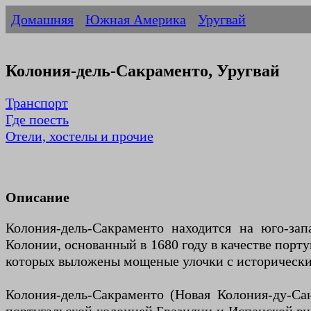
Домашняя
Южная Америка
Уругвай
Колония-дель-Сакраменто, Уругвай
Транспорт
Где поесть
Отели, хостелы и прочие
Описание
Колония-дель-Сакраменто находится на юго-зап
Колонии, основанный в 1680 году в качестве порт
которых выложены мощеные улочки с историческ
Колония-дель-Сакраменто (Новая Колония-ду-Са