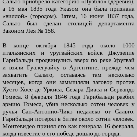
Сальто приобрело категорию «Пуэбло» (деревня),
а 16 мая 1835 года Указом она была признана
«виллой» (городом). Затем, 16 июня 1837 года,
Сальто был сделан столицей департамента
Законом Лея № 158.
В конце октября 1845 года около 1000
итальянских и уругвайских войск Джузеппе
Гарибальди продвинулись вверх по реке Уругвай
и взяли Гуалегуайчу в Аргентине, прежде чем
захватить Сальто, оставаясь там несколько
месяцев, когда они замышляли заговор против
Хусто Хосе де Уркиса, Сезара Диаса и Сервандо
Гомеса. 8 февраля 1846 года Гарибальди разбил
армию Гомеса, убив несколько сотен человек у
ручья Сан-Антонио-Чико недалеко от Сальто.
Гарибальди потерял в битве около сотни человек.
Монтевидео принял его как генерала 16 февраля,
когда известие о его победе дошло до города.