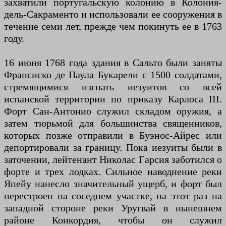
захватили португальскую колонию в Колония-
дель-Сакраменто и использовали ее сооружения в
течение семи лет, прежде чем покинуть ее в 1763
году.
16 июня 1768 года здания в Сальто были заняты
Франсиско де Паула Букарели с 1500 солдатами,
стремящимися изгнать иезуитов со всей
испанской территории по приказу Карлоса III.
Форт Сан-Антонио служил складом оружия, а
затем тюрьмой для большинства священников,
которых позже отправили в Буэнос-Айрес или
депортировали за границу. Пока иезуиты были в
заточении, лейтенант Николас Гарсия заботился о
форте и трех лодках. Сильное наводнение реки
Япейу нанесло значительный ущерб, и форт был
перестроен на соседнем участке, на этот раз на
западной стороне реки Уругвай в нынешнем
районе Конкордия, чтобы он служил