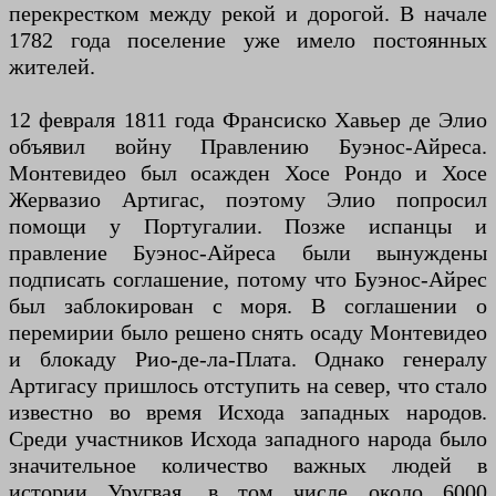
перекрестком между рекой и дорогой. В начале
1782 года поселение уже имело постоянных
жителей.
12 февраля 1811 года Франсиско Хавьер де Элио
объявил войну Правлению Буэнос-Айреса.
Монтевидео был осажден Хосе Рондо и Хосе
Жервазио Артигас, поэтому Элио попросил
помощи у Португалии. Позже испанцы и
правление Буэнос-Айреса были вынуждены
подписать соглашение, потому что Буэнос-Айрес
был заблокирован с моря. В соглашении о
перемирии было решено снять осаду Монтевидео
и блокаду Рио-де-ла-Плата. Однако генералу
Артигасу пришлось отступить на север, что стало
известно во время Исхода западных народов.
Среди участников Исхода западного народа было
значительное количество важных людей в
истории Уругвая, в том числе около 6000