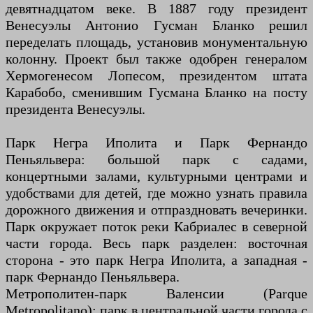
девятнадцатом веке. В 1887 году президент
Венесуэлы Антонио Гусман Бланко решил
переделать площадь, установив монументальную
колонну. Проект был также одобрен генералом
Хермогенесом Лопесом, президентом штата
Карабобо, сменившим Гусмана Бланко на посту
президента Венесуэлы.
Парк Негра Иполита и Парк Фернандо
Пеньяльвера: большой парк с садами,
концертными залами, культурными центрами и
удобствами для детей, где можно узнать правила
дорожного движения и отпраздновать вечеринки.
Парк окружает поток реки Кабриалес в северной
части города. Весь парк разделен: восточная
сторона - это парк Негра Иполита, а западная -
парк Фернандо Пеньяльвера.
Метрополитен-парк Валенсии (Parque
Metropolitano): парк в центральной части города с