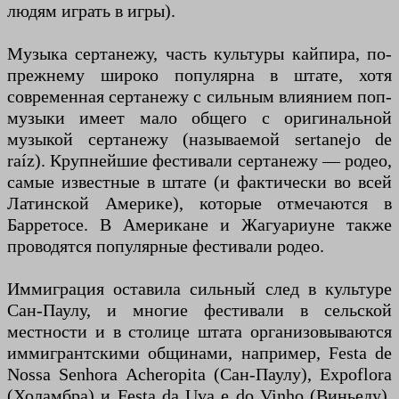
людям играть в игры).
Музыка сертанежу, часть культуры кайпира, по-
прежнему широко популярна в штате, хотя
современная сертанежу с сильным влиянием поп-
музыки имеет мало общего с оригинальной
музыкой сертанежу (называемой sertanejo de
raíz). Крупнейшие фестивали сертанежу — родео,
самые известные в штате (и фактически во всей
Латинской Америке), которые отмечаются в
Барретосе. В Американе и Жагуариуне также
проводятся популярные фестивали родео.
Иммиграция оставила сильный след в культуре
Сан-Паулу, и многие фестивали в сельской
местности и в столице штата организовываются
иммигрантскими общинами, например, Festa de
Nossa Senhora Acheropita (Сан-Паулу), Expoflora
(Холамбра) и Festa da Uva e do Vinho (Виньеду).