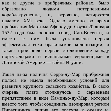
как и другие в прибрежных районах, было
образовано людьми, потерпевшими
кораблекрушение, и, вероятно, датируется
началом XVI века. Однако именно во время
пребывания Мартима Афонсу ди Соузы 20 января
1532 года был основан город Сан-Висенти, и
вместе с ним была установлена ​​первая
эффективная веха бразильской колонизации, а
также произошло первое столкновение между
португальцами и испанскими европейцами в
Латинской Америке — война Игуапи.
Узкая из-за наличия Серра-ду-Мар прибрежная
полоса не имела необходимых условий для
развития крупного сельского хозяйства. В свою
очередь, плато столкнулось с серьезным
препятствием в виде Каминьо-ду-Мар, который
вместо того, чтобы соединить, изолировал регион
Пиратининга, лишив его доступа к океану и,