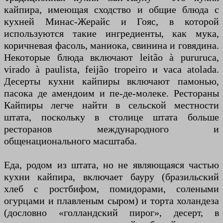
кайпира, имеющая сходство и общие блюда с
кухней Минас-Жерайс и Гояс, в которой
используются такие ингредиенты, как мука,
коричневая фасоль, маниока, свинина и говядина.
Некоторые блюда включают leitão à pururuca,
virado à paulista, feijão tropeiro и vaca atolada.
Десерты кухни кайпиры включают памонью,
пасока де амендоим и пе-де-молеке. Рестораны
Кайпиры легче найти в сельской местности
штата, поскольку в столице штата больше
ресторанов международного и
общенационального масштаба.
Еда, родом из штата, но не являющаяся частью
кухни кайпира, включает бауру (бразильский
хлеб с ростбифом, помидорами, солеными
огурцами и плавленым сыром) и торта холандеза
(дословно «голландский пирог», десерт, в