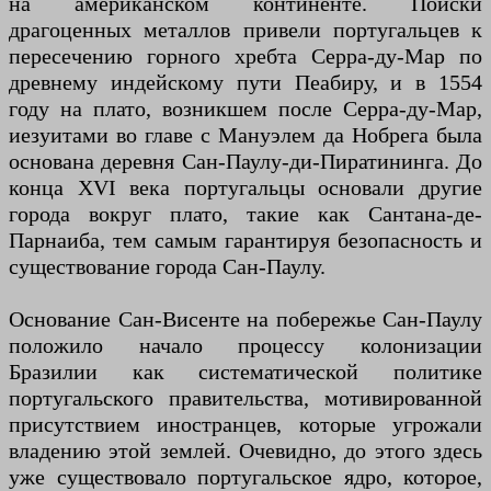
на американском континенте. Поиски
драгоценных металлов привели португальцев к
пересечению горного хребта Серра-ду-Мар по
древнему индейскому пути Пеабиру, и в 1554
году на плато, возникшем после Серра-ду-Мар,
иезуитами во главе с Мануэлем да Нобрега была
основана деревня Сан-Паулу-ди-Пиратининга. До
конца XVI века португальцы основали другие
города вокруг плато, такие как Сантана-де-
Парнаиба, тем самым гарантируя безопасность и
существование города Сан-Паулу.
Основание Сан-Висенте на побережье Сан-Паулу
положило начало процессу колонизации
Бразилии как систематической политике
португальского правительства, мотивированной
присутствием иностранцев, которые угрожали
владению этой землей. Очевидно, до этого здесь
уже существовало португальское ядро, которое,