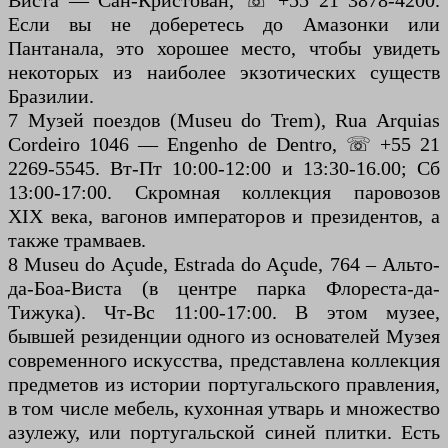
Виста — Сан-Кристован, ☏ +55 21 3878-4200.
Если вы не доберетесь до Амазонки или
Пантанала, это хорошее место, чтобы увидеть
некоторых из наиболее экзотических существ
Бразилии.
7 Музей поездов (Museu do Trem), Rua Arquias
Cordeiro 1046 — Engenho de Dentro, ☏ +55 21
2269-5545. Вт-Пт 10:00-12:00 и 13:30-16.00; Сб
13:00-17:00. Скромная коллекция паровозов
XIX века, вагонов императоров и президентов, а
также трамваев.
8 Museu do Açude, Estrada do Açude, 764 – Альто-
да-Боа-Виста (в центре парка Флореста-да-
Тижука). Чт-Вс 11:00-17:00. В этом музее,
бывшей резиденции одного из основателей Музея
современного искусства, представлена коллекция
предметов из истории португальского правления,
в том числе мебель, кухонная утварь и множество
азулежу, или португальской синей плитки. Есть