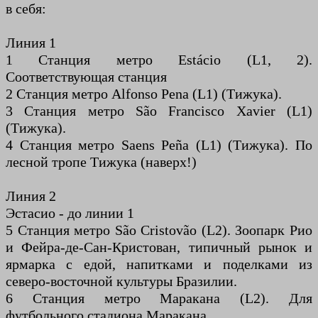
в себя:
Линия 1
1 Станция метро Estácio (L1, 2).
Соответствующая станция
2 Станция метро Alfonso Pena (L1) (Тижука).
3 Станция метро São Francisco Xavier (L1)
(Тижука).
4 Станция метро Saens Peña (L1) (Тижука). По
лесной тропе Тижука (наверх!)
Линия 2
Эстасио - до линии 1
5 Станция метро São Cristovão (L2). Зоопарк Рио
и Фейра-де-Сан-Кристован, типичный рынок и
ярмарка с едой, напитками и поделками из
северо-восточной культуры Бразилии.
6 Станция метро Маракана (L2). Для
футбольного стадиона Маракана