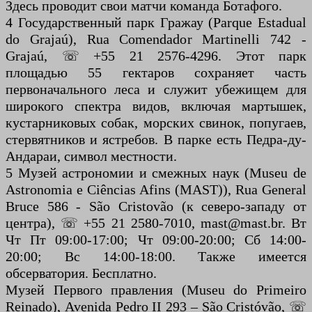
Здесь проводит свои матчи команда Ботафого.
4 Государственный парк Гражау (Parque Estadual
do Grajaú), Rua Comendador Martinelli 742 -
Grajaú, ☏ +55 21 2576-4296. Этот парк
площадью 55 гектаров сохраняет часть
первоначального леса и служит убежищем для
широкого спектра видов, включая мартышек,
кустарниковых собак, морских свинок, попугаев,
стервятников и ястребов. В парке есть Педра-ду-
Андараи, символ местности.
5 Музей астрономии и смежных наук (Museu de
Astronomia e Ciências Afins (MAST)), Rua General
Bruce 586 - São Cristovão (к северо-западу от
центра), ☏ +55 21 2580-7010, mast@mast.br. Вт
Чт Пт 09:00-17:00; Чт 09:00-20:00; Сб 14:00-
20:00; Вс 14:00-18:00. Также имеется
обсерватория. Бесплатно.
Музей Первого правления (Museu do Primeiro
Reinado), Avenida Pedro II 293 – São Cristóvão, ☏