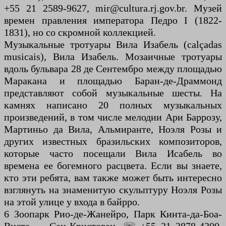
+55 21 2589-9627, mir@cultura.rj.gov.br. Музей
времен правления императора Педро I (1822-
1831), но со скромной коллекцией.
Музыкальные тротуары Вила Изабель (calçadas
musicais), Вила Изабель. Мозаичные тротуары
вдоль бульвара 28 де Сентембро между площадью
Маракана и площадью Баран-де-Драммонд
представляют собой музыкальные шесты. На
камнях написано 20 полных музыкальных
произведений, в том числе мелодии Ари Баррозу,
Мартиньо да Вила, Альмиранте, Ноэля Розы и
других известных бразильских композиторов,
которые часто посещали Вила Исабель во
времена ее богемного расцвета. Если вы знаете,
кто эти ребята, вам также может быть интересно
взглянуть на знаменитую скульптуру Ноэля Розы
на этой улице у входа в байрро.
6 Зоопарк Рио-де-Жанейро, Парк Кинта-да-Боа-