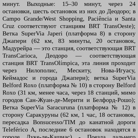
минут. Выходные: 15–30 минут, через 24
остановки, шесть остановок из них до Деодоро; в
Campo Grande/West Shopping, Paciência и Santa
Cruz соответствуют станциям BRT TransOeste);
Ветка SuperVia Japeri (платформа 8) в сторону
Джапери (62 км, 83 минуты, 20 остановок,
Мадурейра — это станция, соответствующая BRT
TransCarioca, Деодоро — соответствующая
станция BRT TransOlímpica, эта линия проходит
через Нилополис, Мескиту, Нова-Игуасу,
Кеймадос и города Джапери); ветка SuperVia
Belford Roxo (платформа № 10) в сторону Belford
Roxo (31 км, менее часа, через 18 станций, мимо
городов Сан-Жуан-де-Мерити и Белфорд-Рошо);
Ветка SuperVia Saracuruna (платформа № 12) в
сторону Саракуруны (62 км, 1 час, 18 остановок,
пересадка Bonsucesso/TIM до канатной дороги
Teleférico A, последние 6 остановок находятся в
городе Дуке-де-Кашиас) - Поезда дальнего