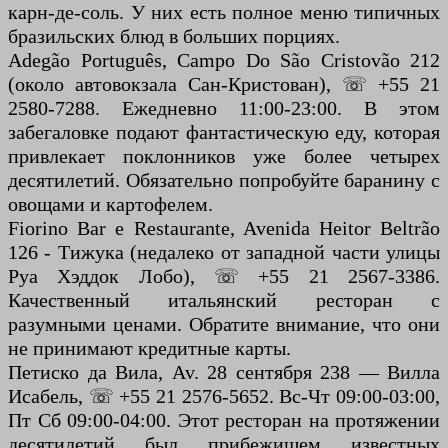
карн-де-соль. У них есть полное меню типичных
бразильских блюд в больших порциях.
Adegão Português, Campo Do São Cristovão 212
(около автовокзала Сан-Кристован), ☏ +55 21
2580-7288. Ежедневно 11:00-23:00. В этом
забегаловке подают фантастическую еду, которая
привлекает поклонников уже более четырех
десятилетий. Обязательно попробуйте баранину с
овощами и картофелем.
Fiorino Bar e Restaurante, Avenida Heitor Beltrão
126 - Тижука (недалеко от западной части улицы
Руа Хэддок Лобо), ☏ +55 21 2567-3386.
Качественный итальянский ресторан с
разумными ценами. Обратите внимание, что они
не принимают кредитные карты.
Петиско да Вила, Av. 28 сентября 238 — Вилла
Исабель, ☏ +55 21 2576-5652. Вс-Чт 09:00-03:00,
Пт Сб 09:00-04:00. Этот ресторан на протяжении
десятилетий был прибежищем известных