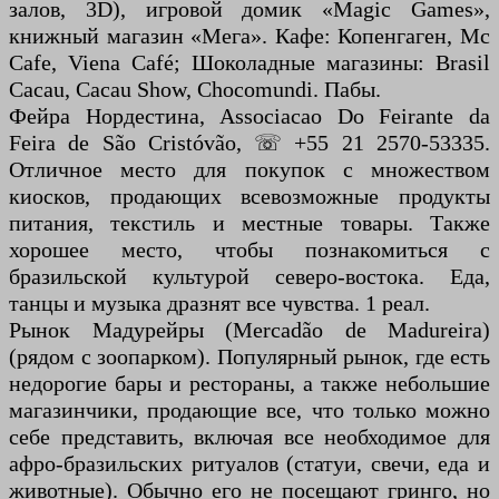
залов, 3D), игровой домик «Magic Games»,
книжный магазин «Мега». Кафе: Копенгаген, Mc
Cafe, Viena Café; Шоколадные магазины: Brasil
Cacau, Cacau Show, Chocomundi. Пабы.
Фейра Нордестина, Associacao Do Feirante da
Feira de São Cristóvão, ☏ +55 21 2570-53335.
Отличное место для покупок с множеством
киосков, продающих всевозможные продукты
питания, текстиль и местные товары. Также
хорошее место, чтобы познакомиться с
бразильской культурой северо-востока. Еда,
танцы и музыка дразнят все чувства. 1 реал.
Рынок Мадурейры (Mercadão de Madureira)
(рядом с зоопарком). Популярный рынок, где есть
недорогие бары и рестораны, а также небольшие
магазинчики, продающие все, что только можно
себе представить, включая все необходимое для
афро-бразильских ритуалов (статуи, свечи, еда и
животные). Обычно его не посещают гринго, но