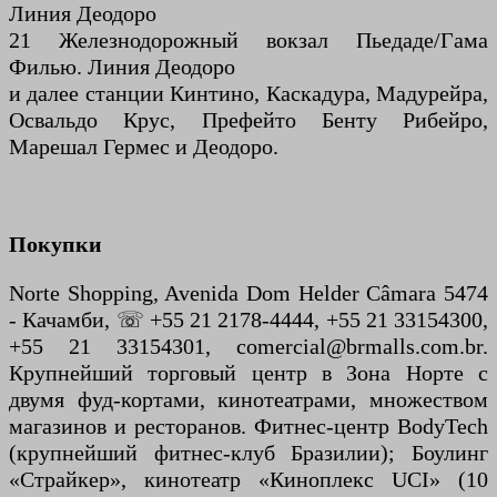
Линия Деодоро
21 Железнодорожный вокзал Пьедаде/Гама
Филью. Линия Деодоро
и далее станции Кинтино, Каскадура, Мадурейра,
Освальдо Крус, Префейто Бенту Рибейро,
Марешал Гермес и Деодоро.
Покупки
Norte Shopping, Avenida Dom Helder Câmara 5474
- Качамби, ☏ +55 21 2178-4444, +55 21 33154300,
+55 21 33154301, comercial@brmalls.com.br.
Крупнейший торговый центр в Зона Норте с
двумя фуд-кортами, кинотеатрами, множеством
магазинов и ресторанов. Фитнес-центр BodyTech
(крупнейший фитнес-клуб Бразилии); Боулинг
«Страйкер», кинотеатр «Киноплекс UCI» (10