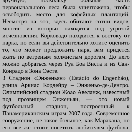
вручную, поскольку большая часть
первоначального леса была уничтожена, чтобы
освободить место для кофейных плантаций.
Несмотря на это, здесь обитают сотни видов,
многие из которых находятся под угрозой
исчезновения. Корковадо находится к востоку от
парка, но если вы действительно хотите оценить
то, что может предложить парк, вам придется
ехать по ветреным холмистым дорогам. До него
можно добраться через Руа Боа Виста и из Сан-
Конрадо в Зона Оэсте.
3 Стадион «Энженьян» (Estádio do Engenhão),
улица Аркиас Кордейру – Энженьо-де-Дентро.
Олимпийский стадион Жоао Авеланж, известный
под прозвищем Энженьян, — это новый
футбольный стадион, построенный к
Панамериканским играм 2007 года. Современное
сооружение, не такое большое, как Маракана, но
его все же стоит посетить любителям футбола.