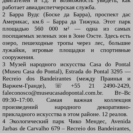
двигателей и т.д. и возможность увидеть, как
работает авиадиспетчерская служба.
2 Барра Вудс (Боске да Барра), проспект дас
Америкас, км.6 – Барра да Тижука. Этот парк
площадью 560 000 м² — одна из самых
посещаемых зеленых зон в Зоне Оэсте. Здесь есть
озеро, пешеходные тропы через лес, большие
лужайки, игровые площадки и спортивные
сооружения.
3 Музей народного искусства Casa do Pontal
(Museu Casa do Pontal), Estrada do Pontal 3295 —
Recreio dos Bandeirantes (между Праинья и
Варжем-Гранде), ☏ +55 21 2490-2429,
faleconosco@museucasadopontal.com.br. Вт–Вс
09:30–17:00. Самая важная коллекция
произведений народного декоративно-
прикладного искусства в этом районе. 12 реалов.
4 Экологический парк Чико Мендес, Avenida
Jarbas de Carvalho 679 – Recreio dos Bandeirantes,