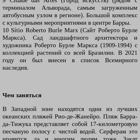
9 Cidade das Artes (Город искусств) (рядом с
терминалом Альворада, самым загруженным
автобусным узлом в регионе). Большой комплекс
с культурными мероприятиями в центре Барры.
10 Sítio Roberto Burle Marx (Сайт Роберто Бурле
Маркса). Сад ландшафтного архитектора и
художника Роберто Бурле Маркса (1909-1994) с
коллекцией растений со всей Бразилии. В 2021
году он был внесен в список Всемирного
наследия.
Чем заняться
В Западной зоне находятся одни из лучших
океанских пляжей Рио-де-Жанейро. Пляж Барра-
да-Тижука представляет собой 17-километровую
песчаную полосу с чистой водой. Серферам это
нравится, да и многим людям тоже. Закат