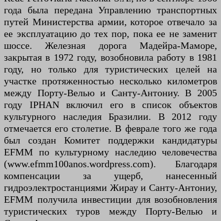
года была передана Управлению транспортных
путей Министерства армии, которое отвечало за
ее эксплуатацию до тех пор, пока ее не заменит
шоссе. Железная дорога Мадейра-Маморе,
закрытая в 1972 году, возобновила работу в 1981
году, но только для туристических целей на
участке протяженностью несколько километров
между Порту-Велью и Санту-Антониу. В 2005
году IPHAN включил его в список объектов
культурного наследия Бразилии. В 2012 году
отмечается его столетие. В феврале того же года
был создан Комитет поддержки кандидатуры
EFMM по культурному наследию человечества
(www.efmm100anos.wordpress.com). Благодаря
компенсации за ущерб, нанесенный
гидроэлектростанциями Жирау и Санту-Антониу,
EFMM получила инвестиции для возобновления
туристических туров между Порту-Велью и