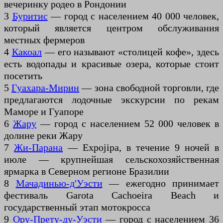
вечеринку родео в Рондонии
3
Буритис
— город с населением 40 000 человек,
который является центром обслуживания
местных фермеров
4
Какоал
— его называют «столицей кофе», здесь
есть водопады и красивые озера, которые стоит
посетить
5
Гуахара-Мирин
— зона свободной торговли, где
предлагаются лодочные экскурсии по рекам
Маморе и Гуапоре
6
Жару
— город с населением 52 000 человек в
долине реки Жару
7
Жи-Парана
— Expojipa, в течение 9 ночей в
июле — крупнейшая сельскохозяйственная
ярмарка в Северном регионе Бразилии
8
Мачадинью-д'Уэсти
— ежегодно принимает
фестиваль Garota Cachoeira Beach и
государственный этап мотокросса
9
Ору-Прету-ду-Уэсти
— город с населением 36