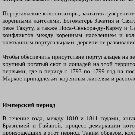
Португальские колонизаторы, захватив суверените
коренными жителями. Богоматерь Зачатия и Свят
реке Такуту, а также Носа-Сеньора-ду-Карму и Са
конфликтов между коренным населением и колон
навязанным португальцами, деревни не развивалис
Чтобы обеспечить присутствие португальцев на з
крупный рогатый скот и лошадей на этой террит
первыми, где в период с 1793 по 1799 год на по
Маркос принадлежит коренным жителям и располо
Имперский период
В течение года, между 1810 и 1811 годами, ан
Бразилией и Гайаной, процесс демаркации кото
произошедших в этот период. Таким образом, коло