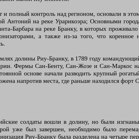
т и полный контроль над регионом, основали в этом
ой Антоний на реке Урарикоэра; Основными город
нта-Барбара на реке Бранку, в которых проживало
изаторами, а также из-за того, что коренное н
ь.
емлях долины Риу-Бранку, в 1789 году командующи
ории. Фермы Сан-Бенту, Сан-Жозе и Сан-Маркос на
стоянной основе начали разводить крупный рогат
жена напротив места, где раньше находился форт 
глийские солдаты вошли в долину, но были изгна
рой уже был завершен, необходимо было перема
низация Риу-Бранку была разделена на четыре пери