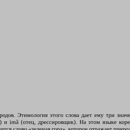
дов. Этимология этого слова дает ему три значе
) и imã (отец, дрессировщик). На этом языке ко
зуется слово «зеленая гора», которое отражает при