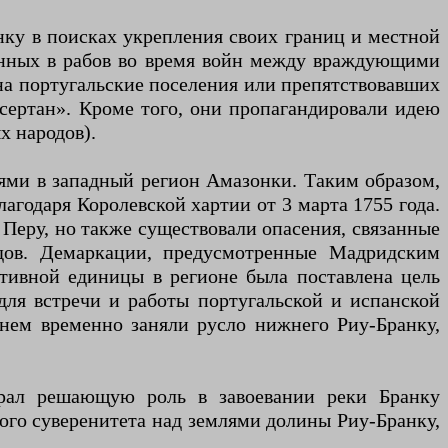
анку в поисках укрепления своих границ и местной
енных в рабов во время войн между враждующими
на португальские поселения или препятствовавших
«сертан». Кроме того, они пропагандировали идею
х народов).
ями в западный регион Амазонки. Таким образом,
агодаря Королевской хартии от 3 марта 1755 года.
 Перу, но также существовали опасения, связанные
дов. Демаркации, предусмотренные Мадридским
тивной единицы в регионе была поставлена ​​цель
для встречи и работы португальской и испанской
менем временно заняли русло нижнего Риу-Бранку,
грал решающую роль в завоевании реки Бранку
ого суверенитета над землями долины Риу-Бранку,