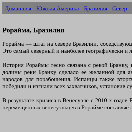
Домашняя
Южная Америка
Бразилия
Север
Рорайма, Бразилия
Рорайма — штат на севере Бразилии, соседствующ
Это самый северный и наиболее географически и 
История Рораймы тесно связана с рекой Бранку,
долины реки Бранку сделало ее желанной для а
народов для порабощения. Испанцы также вторгл
победили и изгнали всех захватчиков, установив 
В результате кризиса в Венесуэле с 2010-х годов
перемещенных венесуэльцев в Рорайме составляет 