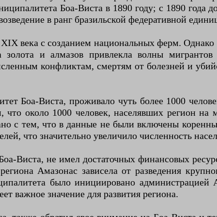
ниципалитета Боа-Виста в 1890 году; с 1890 года 
возведение в ранг бразильской федеративной едини
 XIX века с созданием национальных ферм. Однако 
а золота и алмазов привлекла волны мигрантов
сленным конфликтам, смертям от болезней и убийс
итет Боа-Виста, проживало чуть более 1000 челов
м, что около 1000 человек, населявших регион на
но с тем, что в данные не были включены коренны
елей, что значительно увеличило численность насе
 Боа-Виста, не имел достаточных финансовых ресу
региона Амазонас зависела от разведения крупног
ципалитета было инициировано администрацией А
еет важное значение для развития региона.