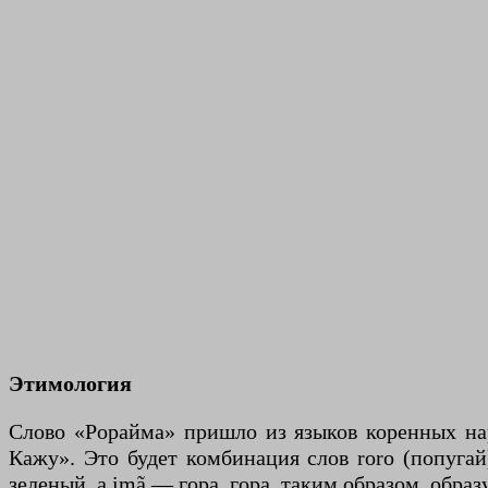
Этимология
Слово «Рорайма» пришло из языков коренных наро
Кажу». Это будет комбинация слов roro (попугай
зеленый, а imã — гора, гора, таким образом, обра