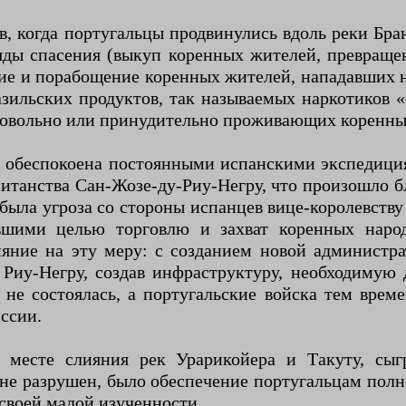
в, когда португальцы продвинулись вдоль реки Бр
ряды спасения (выкуп коренных жителей, превращ
ие и порабощение коренных жителей, нападавших 
зильских продуктов, так называемых наркотиков 
ровольно или принудительно проживающих коренны
ла обеспокоена постоянными испанскими экспедици
итанства Сан-Жозе-ду-Риу-Негру, что произошло бл
ыла угроза со стороны испанцев вице-королевству
вшими целью торговлю и захват коренных наро
яние на эту меру: с созданием новой администра
Риу-Негру, создав инфраструктуру, необходимую 
 не состоялась, а португальские войска тем вре
ссии.
 месте слияния рек Урарикойера и Такуту, сы
не разрушен, было обеспечение португальцам полн
своей малой изученности.