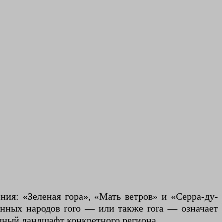
ния: «Зеленая гора», «Мать ветров» и «Серра-ду-
ренных народов roro — или также rora — означает
родный ландшафт конкретного региона.