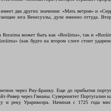
 имеет два других значения: «Мать ветров» и «Сер
игающие юга Венесуэлы, дули именно оттуда. Вто
Roraima может быть как «Rorãima», так и «Rorái
áima» (как будто на втором слоге стоит ударени
егион через Риу-Бранку. Еще до прибытия португ
йт-Ривер через Гвианы. Суверенитет Португалии на
ку и реку Урарикоэра. Начиная с 1725 года м