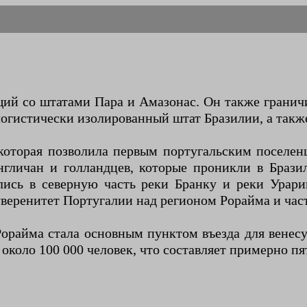
ий со штатами Пара и Амазонас. Он также граничит
логистически изолированный штат Бразилии, а такж
 которая позволила первым португальским поселен
нгличан и голландцев, которые проникли в Брази
ись в северную часть реки Бранку и реки Урари
суверенитет Португалии над регионом Рорайма и ча
 Рорайма стала основным пунктом въезда для вене
около 100 000 человек, что составляет примерно пя