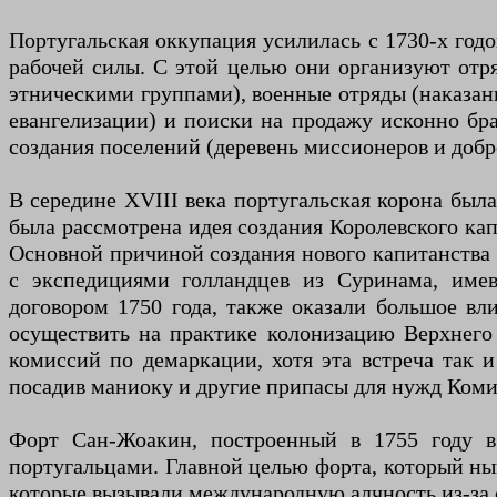
Португальская оккупация усилилась с 1730-х годо
рабочей силы. С этой целью они организуют от
этническими группами), военные отряды (наказан
евангелизации) и поиски на продажу исконно бра
создания поселений (деревень миссионеров и доб
В середине XVIII века португальская корона бы
была рассмотрена идея создания Королевского кап
Основной причиной создания нового капитанства б
с экспедициями голландцев из Суринама, име
договором 1750 года, также оказали большое вли
осуществить на практике колонизацию Верхнего 
комиссий по демаркации, хотя эта встреча так и
посадив маниоку и другие припасы для нужд Коми
Форт Сан-Жоакин, построенный в 1755 году в
португальцами. Главной целью форта, который ны
которые вызывали международную алчность из-за 