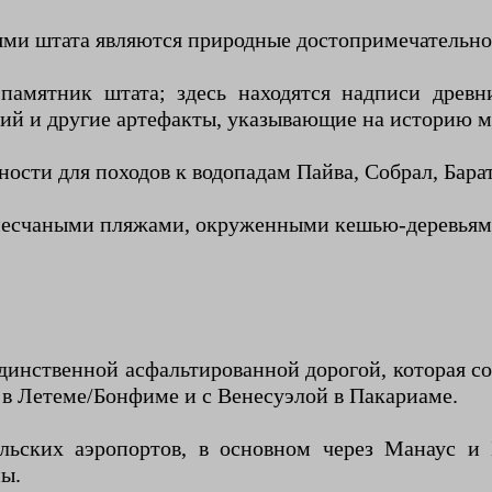
ми штата являются природные достопримечательнос
амятник штата; здесь находятся надписи древни
лий и другие артефакты, указывающие на историю 
ости для походов к водопадам Пайва, Собрал, Бара
 песчаными пляжами, окруженными кешью-деревьям
динственной асфальтированной дорогой, которая с
 в Летеме/Бонфиме и с Венесуэлой в Пакариаме.
льских аэропортов, в основном через Манаус и
ны.