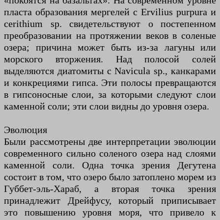
«покоятся на базальтах». На современном уровне
пласта образования мергелей с Ervilius purpura и
cerithium sp. свидетельствуют о постепенном
преобразовании на протяжении веков в соленые
озера; причина может быть из-за лагуны или
морского вторжения. Над полосой солей
выделяются диатомиты с Navicula sp., канкарами
и конкрециями гипса. Эти полосы превращаются
в гипсоносные слои, за которыми следуют слои
каменной соли; эти слои видны до уровня озера.
Эволюция
Были рассмотрены две интерпретации эволюции
современного сильно соленого озера над слоями
каменной соли. Одна точка зрения Дегутена
состоит в том, что озеро было затоплено морем из
Губбет-эль-Хараб, а вторая точка зрения
принадлежит Дрейфусу, который приписывает
это повышению уровня моря, что привело к