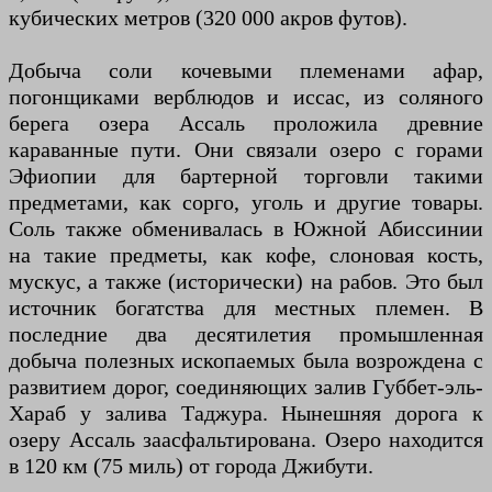
кубических метров (320 000 акров футов).
Добыча соли кочевыми племенами афар,
погонщиками верблюдов и иссас, из соляного
берега озера Ассаль проложила древние
караванные пути. Они связали озеро с горами
Эфиопии для бартерной торговли такими
предметами, как сорго, уголь и другие товары.
Соль также обменивалась в Южной Абиссинии
на такие предметы, как кофе, слоновая кость,
мускус, а также (исторически) на рабов. Это был
источник богатства для местных племен. В
последние два десятилетия промышленная
добыча полезных ископаемых была возрождена с
развитием дорог, соединяющих залив Губбет-эль-
Хараб у залива Таджура. Нынешняя дорога к
озеру Ассаль заасфальтирована. Озеро находится
в 120 км (75 миль) от города Джибути.