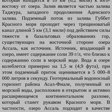
который находится в 10 км (6,2 мили) к юго-
востоку от озера. Залив является частью залива
Таджура, западного продолжения Аденского
залива. Подземный поток из залива Губбет
Красного моря проходит через трещиноватый
канал длиной 5 км (3,1 мили) под действием силы
тяжести в базальтовых образованиях гор,
существующих на восточной стороне озера
Ассаль, как источник. Источник, впадающий в
озеро, имеет содержание соли 39 г/л, что близко к
содержанию соли в морской воде. Вода в озере
колеблется примерно на 1,5 м (4,9 фута), при
этом подземный приток оценивается в 5 000–8
000 литров в секунду. Геотермальный водоносный
горизонт района Асал-Фиале, полученный из
морской воды, расположен в открытом и активно
расширяющемся континентальном разломе,
который станет рукавом Красного моря. В
частности, озеро Ассаль подходит в качестве