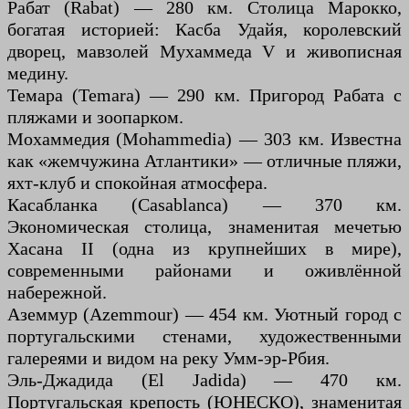
Рабат (Rabat) — 280 км. Столица Марокко,
богатая историей: Касба Удайя, королевский
дворец, мавзолей Мухаммеда V и живописная
медину.
Темара (Temara) — 290 км. Пригород Рабата с
пляжами и зоопарком.
Мохаммедия (Mohammedia) — 303 км. Известна
как «жемчужина Атлантики» — отличные пляжи,
яхт-клуб и спокойная атмосфера.
Касабланка (Casablanca) — 370 км.
Экономическая столица, знаменитая мечетью
Хасана II (одна из крупнейших в мире),
современными районами и оживлённой
набережной.
Аземмур (Azemmour) — 454 км. Уютный город с
португальскими стенами, художественными
галереями и видом на реку Умм-эр-Рбия.
Эль-Джадида (El Jadida) — 470 км.
Португальская крепость (ЮНЕСКО), знаменитая