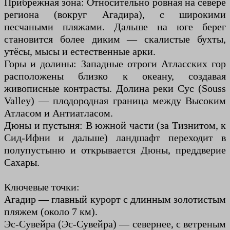
Прибрежная зона: Относительно ровная на севере
региона (вокруг Агадира), с широкими
песчаными пляжами. Дальше на юге берег
становится более диким — скалистые бухты,
утёсы, мысы и естественные арки.
Горы и долины: Западные отроги Атласских гор
расположены близко к океану, создавая
живописные контрасты. Долина реки Сус (Souss
Valley) — плодородная граница между Высоким
Атласом и Антиатласом.
Дюны и пустыня: В южной части (за Тизнитом, к
Сид-Ифни и дальше) ландшафт переходит в
полупустыню и открывается Дюны, преддверие
Сахары.
Ключевые точки:
Агадир — главный курорт с длинным золотистым
пляжем (около 7 км).
Эс-Сувейра (Эс-Сувейра) — севернее, с ветреным