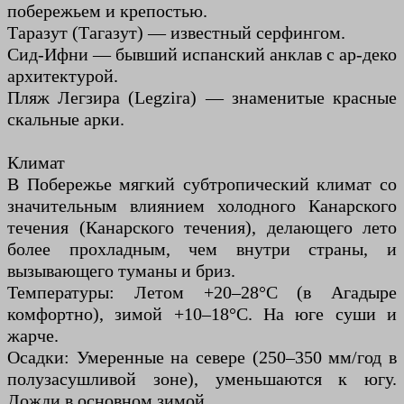
побережьем и крепостью.
Таразут (Тагазут) — известный серфингом.
Сид-Ифни — бывший испанский анклав с ар-деко
архитектурой.
Пляж Легзира (Legzira) — знаменитые красные
скальные арки.
Климат
В Побережье мягкий субтропический климат со
значительным влиянием холодного Канарского
течения (Канарского течения), делающего лето
более прохладным, чем внутри страны, и
вызывающего туманы и бриз.
Температуры: Летом +20–28°C (в Агадыре
комфортно), зимой +10–18°C. На юге суши и
жарче.
Осадки: Умеренные на севере (250–350 мм/год в
полузасушливой зоне), уменьшаются к югу.
Дожди в основном зимой.