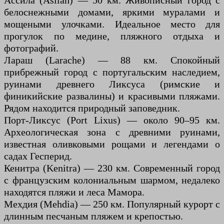
Ассила (Asilah) — 50 км. Живописный город с
белоснежными домами, яркими муралами и
мощеными улочками. Идеальное место для
прогулок по медине, пляжного отдыха и
фотографий.
Лараш (Larache) — 88 км. Спокойный
прибрежный город с португальским наследием,
руинами древнего Ликсуса (римские и
финикийские развалины) и красивыми пляжами.
Рядом находится природный заповедник.
Порт-Ликсус (Port Lixus) — около 90–95 км.
Археологическая зона с древними руинами,
известная оливковыми рощами и легендами о
садах Гесперид.
Кенитра (Kenitra) — 230 км. Современный город
с французским колониальным шармом, недалеко
находятся пляжи и леса Мамора.
Мехдия (Mehdia) — 250 км. Популярный курорт с
длинным песчаным пляжем и крепостью.