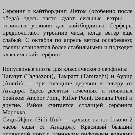
Серфинг и кайтбординг: Летом (особенно после
обеда) здесь часто дуют сильные ветры —
отличные условия для кайтбординга. Серферы
предпочитают утренние часы, когда ветер ещё
слабый. С октября по апрель ветры ослабевают,
свеллы становятся более стабильными и подходит
классический серфинг.
Популярные споты для классического серфинга:
Тагазут (Taghazout), Тамрагт (Tamraght) и Аурир
(Aourir) — три соседние деревни к северу от
Агадира. Здесь десятки точечных и пляжных
брейков: Anchor Point, Killer Point, Banana Point и
другие. Район считается столицей серфинга
Марокко.
Сиди-Ифни (Sidi Ifni) — дальше на юг (около 2
часов езды от Агадира). Красивый бывший
испанский порт с длинными рифовыми волнами