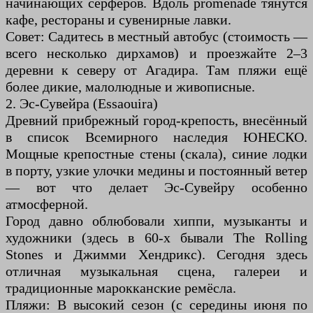
начинающих серферов. Вдоль promenade тянутся
кафе, рестораны и сувенирные лавки.
Совет: Садитесь в местный автобус (стоимость —
всего несколько дирхамов) и проезжайте 2–3
деревни к северу от Агадира. Там пляжи ещё
более дикие, малолюдные и живописные.
2. Эс-Сувейра (Essaouira)
Древний прибрежный город-крепость, внесённый
в список Всемирного наследия ЮНЕСКО.
Мощные крепостные стены (скала), синие лодки
в порту, узкие улочки медины и постоянный ветер
— вот что делает Эс-Сувейру особенно
атмосферной.
Город давно облюбовали хиппи, музыканты и
художники (здесь в 60-х бывали The Rolling
Stones и Джимми Хендрикс). Сегодня здесь
отличная музыкальная сцена, галереи и
традиционные марокканские ремёсла.
Пляжи: В высокий сезон (с середины июня по