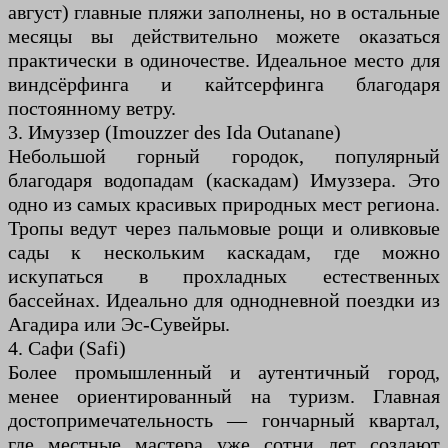
август) главные пляжи заполнены, но в остальные
месяцы вы действительно можете оказаться
практически в одиночестве. Идеальное место для
виндсёрфинга и кайтсерфинга благодаря
постоянному ветру.
3. Имуззер (Imouzzer des Ida Outanane)
Небольшой горный городок, популярный
благодаря водопадам (каскадам) Имуззера. Это
одно из самых красивых природных мест региона.
Тропы ведут через пальмовые рощи и оливковые
сады к нескольким каскадам, где можно
искупаться в прохладных естественных
бассейнах. Идеально для однодневной поездки из
Агадира или Эс-Сувейры.
4. Сафи (Safi)
Более промышленный и аутентичный город,
менее ориентированный на туризм. Главная
достопримечательность — гончарный квартал,
где местные мастера уже сотни лет создают