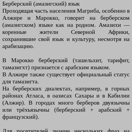
Берберский (амазигский) язык
Проходящая часть населения Магриба, особенно в
Алжире и Марокко, говорит на берберском
(амазигском) языке как на родном. Амазихи —
коренные жители Северной Африки,
сохранившие свой язык и культуру, несмотря на
арабизацию.
В Марокко берберский (ташельхит, тарифит,
тамазигхт) признается с арабским языком.
В Алжире также существует официальный статус
для тамазигта.
На берберских диалектах, например, в горных
районах Атласа, в оазисах Сахары и в Кабилии
(Алжир). В городах много берберов двуязычны
или трёхъязычны (берберский + арабский +
французский).
Для посетителей знание нескольких фраз на