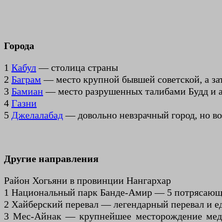
Города
1
Кабул
— столица страны
2
Баграм
— место крупной бывшей советской, а зат
3
Бамиан
— место разрушенных талибами Будд и 
4
Газни
5
Джелалабад
— довольно невзрачный город, но в
Другие направления
Район Хогьяни в провинции Нангархар
1 Национальный парк Банде-Амир — 5 потрясающ
2 Хайберский перевал — легендарный перевал и ед
3 Мес-Айнак — крупнейшее месторождение меди 