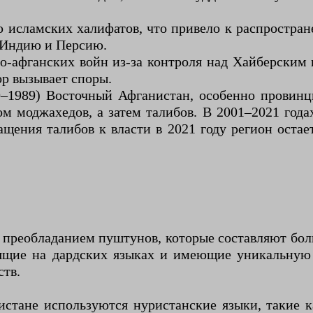
ью исламских халифатов, что привело к распрост
 Индию и Персию.
ло-афганских войн из-за контроля над Хайберским
ор вызывает споры.
–1989) Восточный Афганистан, особенно провинц
ом моджахедов, а затем талибов. В 2001–2021 год
ения талибов к власти в 2021 году регион остает
 преобладанием пуштунов, которые составляют бол
ящие на дардских языках и имеющие уникальную
ств.
тане используются нуристанские языки, такие к