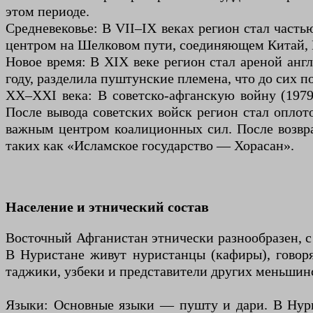
этом периоде.
Средневековье: В VII–IX веках регион стал част
центром на Шелковом пути, соединяющем Китай,
Новое время: В XIX веке регион стал ареной анг
году, разделила пуштунские племена, что до сих п
XX–XXI века: В советско-афганскую войну (1979
После вывода советских войск регион стал оплот
важным центром коалиционных сил. После возвращ
таких как «Исламское государство — Хорасан».
Население и этнический состав
Восточный Афганистан этнически разнообразен, с
В Нуристане живут нуристанцы (кафиры), говор
таджики, узбеки и представители других меньшин
Языки: Основные языки — пушту и дари. В Нурис