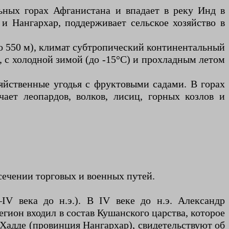
ьных горах Афганистана и впадает в реку Инд в
и Нангархар, поддерживает сельское хозяйство в
ло 550 м), климат субтропический континентальный
, с холодной зимой (до -15°C) и прохладным летом
яйственные угодья с фруктовыми садами. В горах
ает леопардов, волков, лисиц, горных козлов и
сечении торговых и военных путей.
V века до н.э.). В IV веке до н.э. Александр
егион входил в состав Кушанского царства, которое
 Хадде (провинция Нангархар), свидетельствуют об