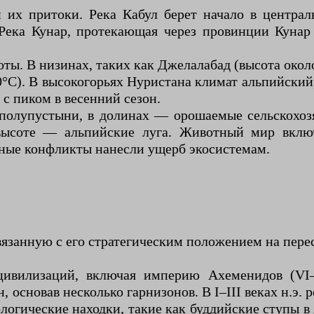
 их притоки. Река Кабул берет начало в централ
Река Кунар, протекающая через провинции Кунар 
оты. В низинах, таких как Джелалабад (высота око
°C). В высокогорьях Нуристана климат альпийский
 с пиком в весенний сезон.
полупустыни, в долинах — орошаемые сельскохоз
 высоте — альпийские луга. Животный мир включ
нные конфликты нанесли ущерб экосистемам.
язанную с его стратегическим положением на пере
ивилизаций, включая империю Ахеменидов (VI–I
сновав несколько гарнизонов. В I–III веках н.э. р
огические находки, такие как буддийские ступы в