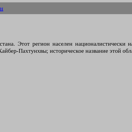
ан
истана. Этот регион населен националистическ
Хайбер-Пахтунхвы; историческое название этой обл