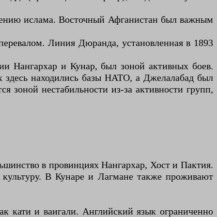
ранению ислама. Восточный Афганистан был важным
 перевалом. Линия Дюранда, установленная в 1893
ии Нангархар и Кунар, был зоной активных боев.
ах здесь находились базы НАТО, а Джелалабад был
ся зоной нестабильности из-за активности групп,
ьшинство в провинциях Нангархар, Хост и Пактия.
 культуру. В Кунаре и Лагмане также проживают
ак кати и ваигали. Английский язык ограниченно