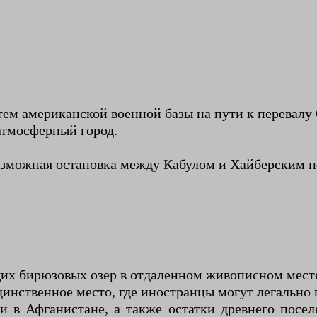
ем американской военной базы на пути к перевалу С
атмосферный город.
озможная остановка между Кабулом и Хайберским п
их бирюзовых озер в отдаленном живописном мест
инственное место, где иностранцы могут легально 
в Афганистане, а также остатки древнего поселе