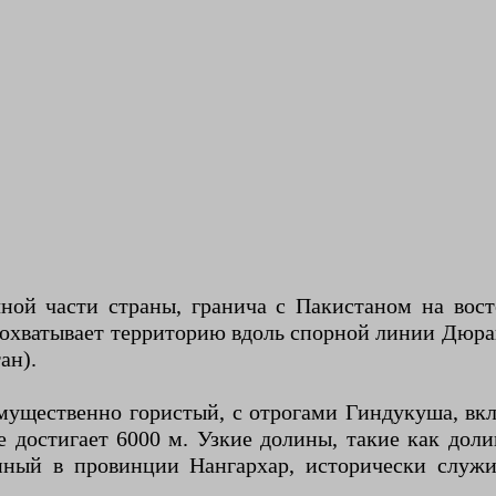
ой части страны, гранича с Пакистаном на вост
 охватывает территорию вдоль спорной линии Дюран
ан).
ущественно гористый, с отрогами Гиндукуша, вк
не достигает 6000 м. Узкие долины, такие как дол
енный в провинции Нангархар, исторически сл