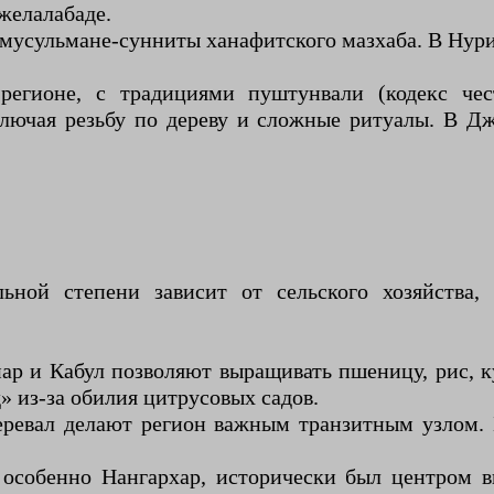
желалабаде.
усульмане-сунниты ханафитского мазхаба. В Нури
регионе, с традициями пуштунвали (кодекс чес
ючая резьбу по дереву и сложные ритуалы. В Дж
ьной степени зависит от сельского хозяйства, 
ар и Кабул позволяют выращивать пшеницу, рис, ку
» из-за обилия цитрусовых садов.
еревал делают регион важным транзитным узлом.
 особенно Нангархар, исторически был центром 