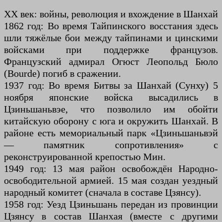
XX век: войны, революция и вхождение в Шанхай
1862 год: Во время Тайпинского восстания здесь
шли тяжёлые бои между тайпинами и цинскими
войсками при поддержке французов.
Французский адмирал Огюст Леопольд Бюло
(Bourde) погиб в сражении.
1937 год: Во время Битвы за Шанхай (Сунху) 5
ноября японские войска высадились в
Цзиньшаньвэе, что позволило им обойти
китайскую оборону с юга и окружить Шанхай. В
районе есть мемориальный парк «Цзиньшаньвэй
— памятник сопротивления» с
реконструированной крепостью Мин.
1949 год: 13 мая район освобождён Народно-
освободительной армией. 15 мая создан уездный
народный комитет (сначала в составе Цзянсу).
1958 год: Уезд Цзиньшань передан из провинции
Цзянсу в состав Шанхая (вместе с другими