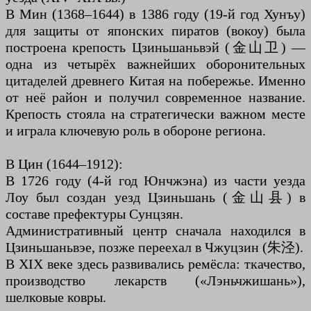
В Мин (1368–1644) в 1386 году (19-й год Хунъу)
для защиты от японских пиратов (вокоу) была
построена крепость Цзиньшаньвэй (金山卫) —
одна из четырёх важнейших оборонительных
цитаделей древнего Китая на побережье. Именно
от неё район и получил современное название.
Крепость стояла на стратегически важном месте
и играла ключевую роль в обороне региона.
В Цин (1644–1912):
В 1726 году (4-й год Юнчжэна) из части уезда
Лоу был создан уезд Цзиньшань (金山县) в
составе префектуры Сунцзян.
Административный центр сначала находился в
Цзиньшаньвэе, позже переехал в Чжуцзин (朱泾).
В XIX веке здесь развивались ремёсла: ткачество,
производство лекарств («Лэньчжишань»),
шелковые ковры.