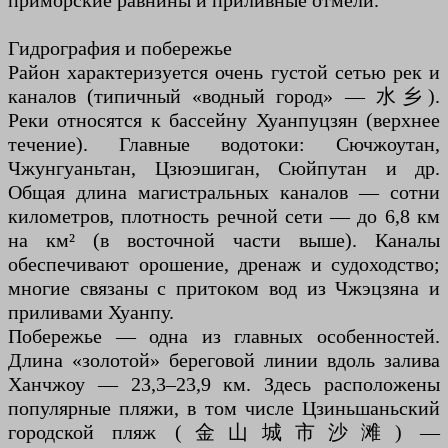
приморские равнины и приливные отмели.
Гидрография и побережье
Район характеризуется очень густой сетью рек и
каналов (типичный «водный город» — 水乡).
Реки относятся к бассейну Хуанпуцзян (верхнее
течение). Главные водотоки: Сючжоутан,
Чжунгуаньтан, Цзюэшиган, Сюйпутан и др.
Общая длина магистральных каналов — сотни
километров, плотность речной сети — до 6,8 км
на км² (в восточной части выше). Каналы
обеспечивают орошение, дренаж и судоходство;
многие связаны с притоком вод из Чжэцзяна и
приливами Хуанпу.
Побережье — одна из главных особенностей.
Длина «золотой» береговой линии вдоль залива
Ханчжоу — 23,3–23,9 км. Здесь расположены
популярные пляжи, в том числе Цзиньшаньский
городской пляж (金山城市沙滩) —