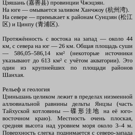
Цзяшань (嘉善县) провинции Чжэцзян.
На юге — омывается заливом Ханчжоу (杭州湾).
На севере — примыкает к районам Сунцзян (松江
区) и Цинпу (青浦区).
Протяжённость с востока на запад — около 44
км, с севера на юг — 26 км. Общая площадь суши
— 586,05–586,14 км² (некоторые источники
указывают до 613 км² с учётом акватории). Это
один из крупнейших по площади районов
Шанхая.
Рельеф и геология
Цзиньшань целиком лежит в пределах низменной
аллювиальной равнины дельты Янцзы (часть
Тайхуской котловины —碟形洼地 на её юго-
восточном краю). Местность очень плоская,
средняя высота над уровнем моря около 3–4 м.
Поверхность слегка поднимается с северо-запада