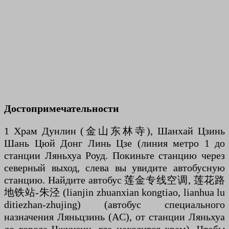
Достопримечательности
1 Храм Дунлин (金山东林寺), Шанхай Цзинь
Шань Цюй Донг Линь Цзе (линия метро 1 до
станции Ляньхуа Роуд. Покиньте станцию через
северный выход, слева вы увидите автобусную
станцию. Найдите автобус 莲金专线空调, 莲花路
地铁站-朱泾 (lianjin zhuanxian kongtiao, lianhua lu
ditiezhan-zhujing) (автобус специального
назначения Ляньцзинь (AC), от станции Ляньхуа