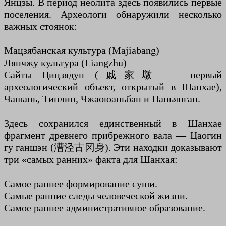
Янцзы. В период неолита здесь появились первые
поселения. Археологи обнаружили несколько
важных стоянок:
Мацзябанская культура (Majiabang)
Лянчжу культура (Liangzhu)
Сайты Цицзядун (戚家墩 — первый
археологический объект, открытый в Шанхае),
Чашань, Тинлин, Чжаоюаньбан и Наньянган.
Здесь сохранился единственный в Шанхае
фрагмент древнего прибрежного вала — Цаогин
гу ганшэн (漕泾古冈身). Эти находки доказывают
три «самых ранних» факта для Шанхая:
Самое раннее формирование суши.
Самые ранние следы человеческой жизни.
Самое раннее административное образование.