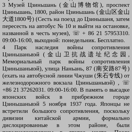
3 Музей Цзиньшань (金山博物馆), проспект
Цзиньшань, 1800, район Цзиньшань (金山区金山
大道1800号) (Сесть на поезд до Цзиньшаня, затем
пересесть на автобус № 10 и выйти на остановке,
названной в честь музея), ☏ + 86 21 57953310.
09:00-16:00, выходной: понедельник. Бесплатно.
4 Парк наследия войны сопротивления
Цзиньшаньвэй (金山卫抗战遗址纪念园,
Мемориальный парк войны сопротивления
Цзиньшаньвэй), улица Наньань, 87 (南安路87号)
(ехать на автобусной линии Чжуши (朱石专线) от
железнодорожного вокзала Цзиньшаньвэй) , ☏
+86 21 37262031. 09:00-16:00. В память о высадке
японских войск в прибрежном городе
Цзиньшаньвэй 5 ноября 1937 года. Японцы не
встретили большого сопротивления, поскольку
дивизии китайской армии, формально
дислоцированные в этом районе, были