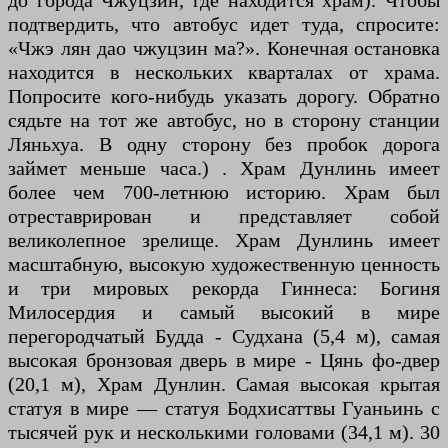
до города Чжуцзин, где находится храм). Чтобы
подтвердить, что автобус идет туда, спросите:
«Чжэ лян дао чжуцзин ма?». Конечная остановка
находится в нескольких кварталах от храма.
Попросите кого-нибудь указать дорогу. Обратно
сядьте на тот же автобус, но в сторону станции
Ляньхуа. В одну сторону без пробок дорога
займет меньше часа.) . Храм Дунлинь имеет
более чем 700-летнюю историю. Храм был
отреставрирован и представляет собой
великолепное зрелище. Храм Дунлинь имеет
масштабную, высокую художественную ценность
и три мировых рекорда Гиннеса: Богиня
Милосердия и самый высокий в мире
перегородчатый Будда - Судхана (5,4 м), самая
высокая бронзовая дверь в мире - Цянь фо-двер
(20,1 м), Храм Дунлин. Самая высокая крытая
статуя в мире — статуя Бодхисаттвы Гуаньинь с
тысячей рук и несколькими головами (34,1 м). 30