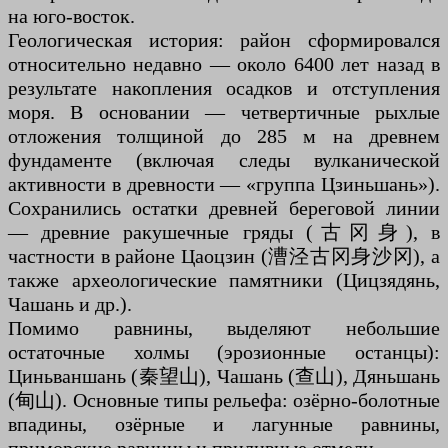
на юго-восток.
Геологическая история: район сформировался
относительно недавно — около 6400 лет назад в
результате накопления осадков и отступления
моря. В основании — четвертичные рыхлые
отложения толщиной до 285 м на древнем
фундаменте (включая следы вулканической
активности в древности — «группа Цзиньшань»).
Сохранились остатки древней береговой линии
— древние ракушечные гряды (古冈身), в
частности в районе Цаоцзин (漕泾古冈身沙冈), а
также археологические памятники (Цицзядянь,
Чашань и др.).
Помимо равнины, выделяют небольшие
остаточные холмы (эрозионные останцы):
Циньваншань (秦望山), Чашань (查山), Дяньшань
(甸山). Основные типы рельефа: озёрно-болотные
впадины, озёрные и лагунные равнины,