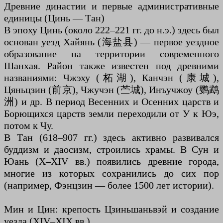
Древние династии и первые административные
единицы (Цинь — Тан)
В эпоху Цинь (около 222–221 гг. до н.э.) здесь был
основан уезд Хайянь (海盐县) — первое уездное
образование на территории современного
Шанхая. Район также известен под древними
названиями: Чжэху (柘湖), Канчэн (康城),
Цяньцзин (前京), Чжучэн (苎城), Инъучжоу (鹦鹉
洲) и др. В период Весенних и Осенних царств и
Борющихся царств земли переходили от У к Юэ,
потом к Чу.
В Тан (618–907 гг.) здесь активно развивался
буддизм и даосизм, строились храмы. В Сун и
Юань (X–XIV вв.) появились древние города,
многие из которых сохранились до сих пор
(например, Фэнцзин — более 1500 лет истории).
Мин и Цин: крепость Цзиньшаньвэй и создание
уезда (XIV–XIX вв.)