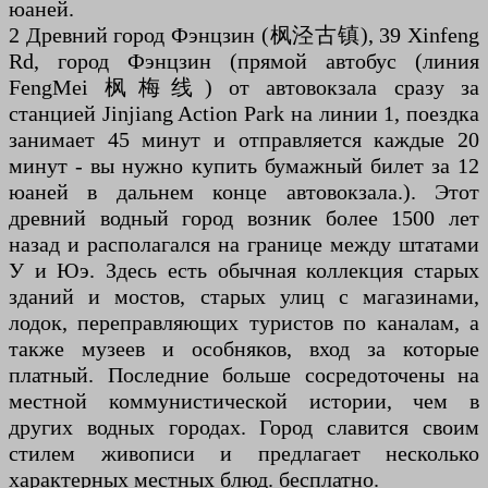
юаней.
2 Древний город Фэнцзин (枫泾古镇), 39 Xinfeng
Rd, город Фэнцзин (прямой автобус (линия
FengMei 枫梅线) от автовокзала сразу за
станцией Jinjiang Action Park на линии 1, поездка
занимает 45 минут и отправляется каждые 20
минут - вы нужно купить бумажный билет за 12
юаней в дальнем конце автовокзала.). Этот
древний водный город возник более 1500 лет
назад и располагался на границе между штатами
У и Юэ. Здесь есть обычная коллекция старых
зданий и мостов, старых улиц с магазинами,
лодок, переправляющих туристов по каналам, а
также музеев и особняков, вход за которые
платный. Последние больше сосредоточены на
местной коммунистической истории, чем в
других водных городах. Город славится своим
стилем живописи и предлагает несколько
характерных местных блюд. бесплатно.