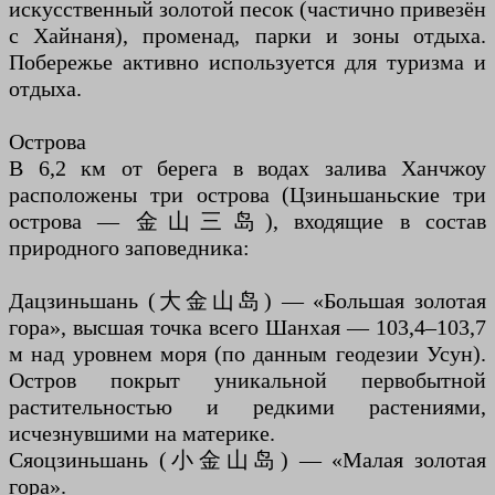
искусственный золотой песок (частично привезён
с Хайнаня), променад, парки и зоны отдыха.
Побережье активно используется для туризма и
отдыха.
Острова
В 6,2 км от берега в водах залива Ханчжоу
расположены три острова (Цзиньшаньские три
острова — 金山三岛), входящие в состав
природного заповедника:
Дацзиньшань (大金山岛) — «Большая золотая
гора», высшая точка всего Шанхая — 103,4–103,7
м над уровнем моря (по данным геодезии Усун).
Остров покрыт уникальной первобытной
растительностью и редкими растениями,
исчезнувшими на материке.
Сяоцзиньшань (小金山岛) — «Малая золотая
гора».