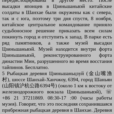
передислоцированы в другое место. После
высадки японцев в Цзиньшаньвэй китайские
солдаты в Шанхае были окружены как с севера,
так и с юга, поэтому три дня спустя, 8 ноября,
китайское центральное командование приняло
судьбоносное решение приказать всем силам
покинуть город и отступить к запад. В парке есть
ряд памятников, а также музей высадки
Цзиньшаньвэй. Музей находится внутри форта
Цзиньшаньвэй, реконструированного форта
династии Мин, разрушенного во время восстания
тайпинов. Бесплатно.
5 Рыбацкая деревня Цзиньшаньцзуй (金山嘴渔
村), шоссе Шанхай-Ханчжоу, 6394, город Шаньян
(山阳镇沪杭公路6394号) (около 1 км к востоку от
железнодорожного вокзала Цзиньшаньвэй), ☏
+86 21 37211869. 08:30-17 :00 (часы работы
музея). Говорят, что это последняя сохранившаяся
прибрежная рыбацкая деревня в Шанхае. Деревня