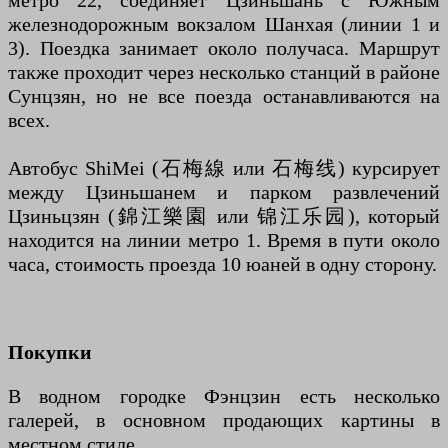
метро 22, соединяет Цзиньшань с Южным
железнодорожным вокзалом Шанхая (линии 1 и
3). Поездка занимает около получаса. Маршрут
также проходит через несколько станций в районе
Сунцзян, но не все поезда останавливаются на
всех.
Автобус ShiMei (石梅線 или 石梅线) курсирует
между Цзиньшанем и парком развлечений
Цзиньцзян (錦江樂園 или 锦江乐园), который
находится на линии метро 1. Время в пути около
часа, стоимость проезда 10 юаней в одну сторону.
Покупки
В водном городке Фэнцзин есть несколько
галерей, в основном продающих картины в
местном стиле.