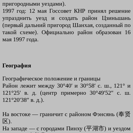
пригородными уездами).
1997 год: 12 мая Госсовет КНР принял решение
упразднить уезд и создать район Цзиньшань
(первый дальний пригород Шанхая, созданный по
такой схеме). Официально район образован 16
мая 1997 года.
География
Географическое положение и границы
Район лежит между 30°40′ и 30°58′ с. ш., 121° и
121°25′ в. д. (центр примерно 30°49′52″ с. ш.
121°20′38″ в. д.).
На востоке — граничит с районом Фэнсянь (奉贤
区).
На западе — с городами Пинху (平湖市) и уездом