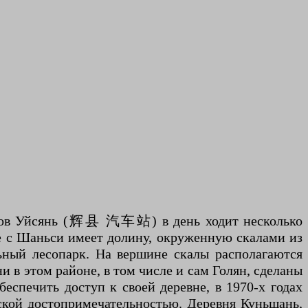
лов Уйсянь (辉县 汽车站) в день ходит несколько
це с Шаньси имеет долину, окруженную скалами из
ьный лесопарк. На вершине скалы располагаются
и в этом районе, в том числе и сам Голян, сделаны
еспечить доступ к своей деревне, в 1970-х годах
ской достопримечательностью. Деревня Куньшань,