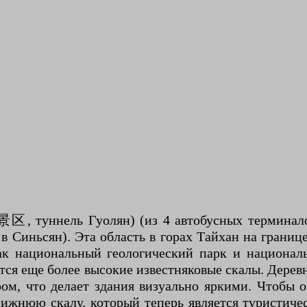
区, туннель Гуолян) (из 4 автобусных термина
 в Синьсян). Эта область в горах Тайхан на грани
как национальный геологический парк и национал
ся еще более высокие известняковые скалы. Деревн
ом, что делает здания визуально яркими. Чтобы об
нижнюю скалу, который теперь является туристиче