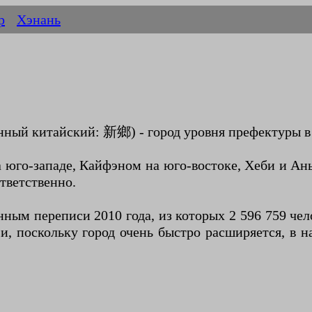
р
Хэнань
ый китайский: 新鄉) - город уровня префектуры в 
юго-западе, Кайфэном на юго-востоке, Хеби и Ань
тветственно.
анным переписи 2010 года, из которых 2 596 759 ч
 и, поскольку город очень быстро расширяется, в