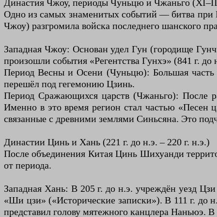
Династия Чжоу, периоды Чуньцю и Чжаньго (XI–III 
Одно из самых знаменитых событий — битва при Му
Чжоу) разгромила войска последнего шанского пра
Западная Чжоу: Основан удел Гун (городище Гунч
произошли события «Регентства Гунхэ» (841 г. до 
Период Весны и Осени (Чуньцю): Большая часть 
перешёл под гегемонию Цзинь.
Период Сражающихся царств (Чжаньго): После раз
Именно в это время регион стал частью «Песен ц
связанные с древними землями Синьсяна. Это подч
Династии Цинь и Хань (221 г. до н.э. – 220 г. н.э.)
После объединения Китая Цинь Шихуанди территори
от периода.
Западная Хань: В 205 г. до н.э. учреждён уезд 
«Ши цзи» («Исторические записки»). В 111 г. до 
представил голову мятежного канцлера Наньюэ. В 