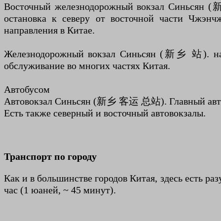
Восточный железнодорожный вокзал Синьсян (新
остановка к северу от восточной части Чжэнч
направления в Китае.
Железнодорожный вокзал Синьсян (新乡 站). нахо
обслуживание во многих частях Китая.
Автобусом
Автовокзал Синьсян (新乡 客运 总站). Главный автово
Есть также северный и восточный автовокзалы.
Транспорт по городу
Как и в большинстве городов Китая, здесь есть ра
час (1 юаней, ~ 45 минут).