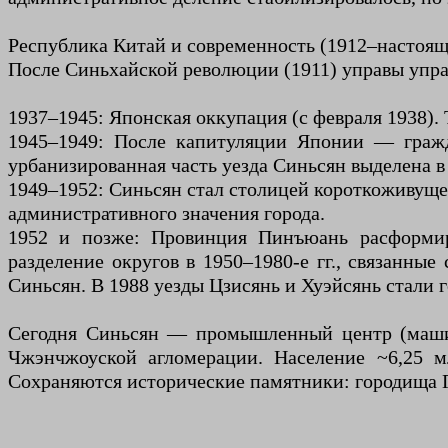
Республика Китай и современность (1912–настоящ
После Синьхайской революции (1911) управы упра
1937–1945: Японская оккупация (с февраля 1938).
1945–1949: После капитуляции Японии — гражд
урбанизированная часть уезда Синьсян выделена в
1949–1952: Синьсян стал столицей короткоживуще
административного значения города.
1952 и позже: Провинция Пинъюань расформир
разделение округов в 1950–1980-е гг., связанны
Синьсян. В 1988 уезды Цзисянь и Хуэйсянь стали 
Сегодня Синьсян — промышленный центр (машин
Чжэнчжоуской агломерации. Население ~6,25 мл
Сохраняются исторические памятники: городища Г