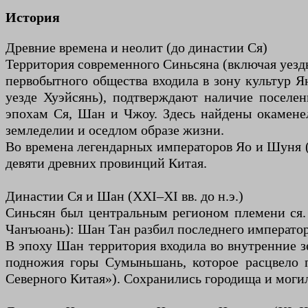
История
Древние времена и неолит (до династии Ся)
Территория современного Синьсяна (включая уезды
первобытного общества входила в зону культур Я
уезде Хуэйсянь), подтверждают наличие поселе
эпохам Ся, Шан и Чжоу. Здесь найдены окаменел
земледелии и оседлом образе жизни.
Во времена легендарных императоров Яо и Шуня 
девяти древних провинций Китая.
Династии Ся и Шан (XXI–XI вв. до н.э.)
Синьсян был центральным регионом племени ся.
Чанъюань): Шан Тан разбил последнего император
В эпоху Шан территория входила во внутренние з
подножия горы Сумыньшань, которое расцвело 
Северного Китая»). Сохранились городища и мог