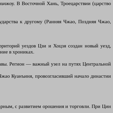
ьчжоу. В Восточной Хань, Троецарствии (царство
ударства к другому (Ранняя Чжао, Поздняя Чжао,
рриторий уездов Цзи и Хоцзя создан новый уезд,
ние в хрониках.
лавы. Регион — важный узел на путях Центральной
Чжао Куанъиня, провозгласивший начало династии
арным, с развитием орошения и торговли. При Цин