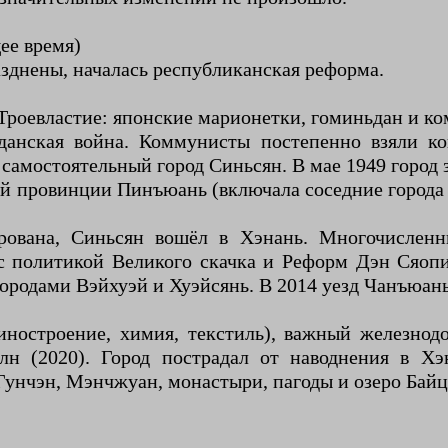
ее время)
зднены, началась республиканская реформа.
 Троевластие: японские марионетки, гоминьдан и к
анская война. Коммунисты постепенно взяли ко
 самостоятельный город Синьсян. В мае 1949 город
й провинции Пинъюань (включала соседние города А
ована, Синьсян вошёл в Хэнань. Многочисленн
е с политикой Великого скачка и Реформ Дэн Сяоп
городами Вэйхуэй и Хуэйсянь. В 2014 уезд Чанъюан
остроение, химия, текстиль), важный железнод
н (2020). Город пострадал от наводнения в Хэн
унчэн, Мэнчжуан, монастыри, пагоды и озеро Бай