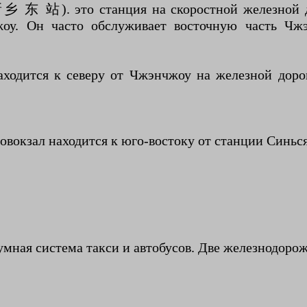
乡 东 站). это станция на скоростной железной д
жоу. Он часто обслуживает восточную часть Чж
дится к северу от Чжэнчжоу на железной дороге
кзал находится к юго-востоку от станции Синься
зумная система такси и автобусов. Две железнодоро