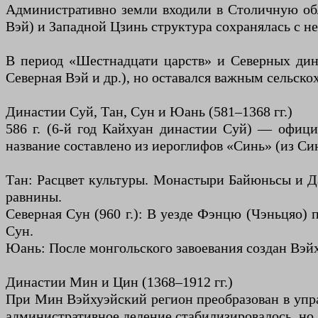
Административно земли входили в Столичную обл
Вэй) и Западной Цзинь структура сохранялась с н
В период «Шестнадцати царств» и Северных дина
Северная Вэй и др.), но оставался важным сельск
Династии Суй, Тан, Сун и Юань (581–1368 гг.)
586 г. (6-й год Кайхуан династии Суй) — офици
название составлено из иероглифов «Синь» (из Син
Тан: Расцвет культуры. Монастыри Байюньсы и Да
равнины.
Северная Сун (960 г.): В уезде Фэнцю (Чэньцяо
Сун.
Юань: После монгольского завоевания создан Вэйх
Династии Мин и Цин (1368–1912 гг.)
При Мин Вэйхуэйский регион преобразован в упра
административное деление стабилизировалось, но