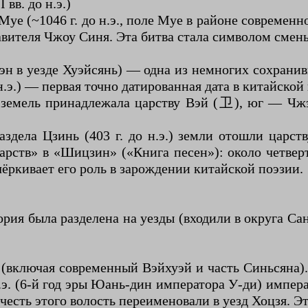
вв. до н.э.)
е (~1046 г. до н.э., поле Муе в районе современн
вителя Чжоу Синя. Эта битва стала символом смены
эн в уезде Хуэйсянь) — одна из немногих сохранив
н.э.) — первая точно датированная дата в китайской
земель принадлежала царству Вэй (卫), юг — Чжэн.
дела Цзинь (403 г. до н.э.) земли отошли царств
арств» в «Шицзин» («Книга песен»): около четве
ёркивает его роль в зарождении китайской поэзии.
я была разделена на уезды (входили в округа Сан
Цзи (включая современный Вэйхуэй и часть Синься
н.э. (6-й год эры Юань-дин императора У-ди) импе
честь этого волость переименовали в уезд Хоцзя. 