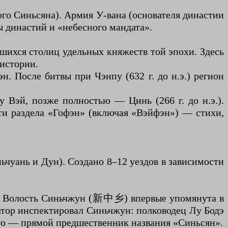
ого Синьсяна). Армия У-вана (основателя династии
 династий и «небесного мандата».
шихся столиц удельных княжеств той эпохи. Здесь
 истории.
 После битвы при Чэнпу (632 г. до н.э.) регион
у Вэй, позже полностью — Цинь (266 г. до н.э.).
рти раздела «Гофэн» (включая «Вэйфэн») — стихи,
ьчуань и Дун). Создано 8–12 уездов в зависимости
на). Волость Синьчжун (新中乡) впервые упомянута в
ратор инспектировал Синьчжун: полководец Лу Бодэ
Это — прямой предшественник названия «Синьсян».