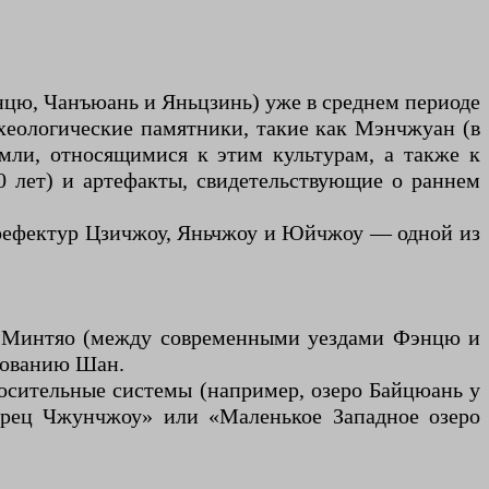
энцю, Чанъюань и Яньцзинь) уже в среднем периоде
рхеологические памятники, такие как Мэнчжуан (в
мли, относящимися к этим культурам, а также к
0 лет) и артефакты, свидетельствующие о раннем
префектур Цзичжоу, Яньчжоу и Юйчжоу — одной из
ри Минтяо (между современными уездами Фэнцю и
нованию Шан.
росительные системы (например, озеро Байцюань у
орец Чжунчжоу» или «Маленькое Западное озеро