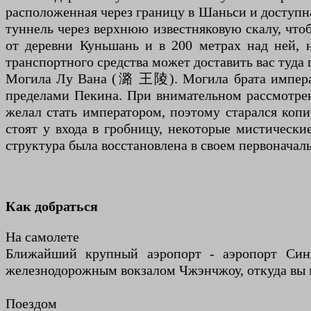
расположенная через границу в Шаньси и доступн
туннель через верхнюю известняковую скалу, чтоб
от деревни Куньшань и в 200 метрах над ней, 
транспортного средства может доставить вас туда 
Могила Лу Вана (潞 王陵). Могила брата императо
пределами Пекина. При внимательном рассмотрени
желал стать императором, поэтому старался коп
стоят у входа в гробницу, некоторые мистически
структура была восстановлена ​​в своем первонача
Как добраться
На самолете
Ближайший крупный аэропорт - аэропорт Синь
железнодорожным вокзалом Чжэнчжоу, откуда вы м
Поездом