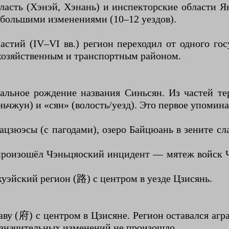
асть (Хэнэй, Хэнань) и инспекторские области Ян
ебольшими изменениями (10–12 уездов).
стий (IV–VI вв.) регион переходил от одного гос
охозяйственным и транспортным районом.
альное рождение названия Синьсян. Из частей те
ьчжун) и «сян» (волость/уезд). Это первое упомина
цзюэсы (с пагодами), озеро Байцюань в зените с
) произошёл Чэньцяоский инцидент — мятеж войск 
уэйский регион (路) с центром в уезде Цзисянь.
ву (府) с центром в Цзисяне. Регион оставался агр
 значительных изменений не произошло.