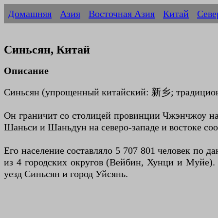
Домашняя
Азия
Восточная Азия
Китай
Севе
Синьсян, Китай
Описание
Синьсян (упрощенный китайский: 新乡; традиционн
Он граничит со столицей провинции Чжэнчжоу на 
Шаньси и Шаньдун на северо-западе и востоке соо
Его население составляло 5 707 801 человек по д
из 4 городских округов (Вейбин, Хунци и Муйе).
уезд Синьсян и город Уйсянь.