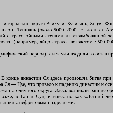
 и городские округа Вэйхуэй, Хуэйсянь, Хоцзя, Ф
ншао и Луншань (около 5000–2000 лет до н.э.). А
ний с трёхслойными стенами из утрамбованной зе
ости (например, яйцо страуса возрастом ~500 00
(мифический период) эти земли входили в состав 
 В конце династии Ся здесь произошла битва п
а Ся — Цзе, что привело к падению династии и ос
емли столичного округа. Здесь возникли ранние о
позже, в Тан и Сун, и известно как «Летний дв
ильники с нефритовыми изделиями.