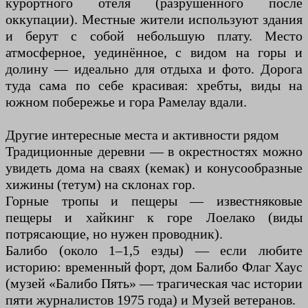
курортного отеля (разрушенного после
оккупации). Местные жители используют здания
и берут с собой небольшую плату. Место
атмосферное, уединённое, с видом на горы и
долину — идеально для отдыха и фото. Дорога
туда сама по себе красивая: хребты, виды на
южном побережье и гора Рамелау вдали.
Другие интересные места и активности рядом
Традиционные деревни — в окрестностях можно
увидеть дома на сваях (кемак) и конусообразные
хижины (тетум) на склонах гор.
Горные тропы и пещеры — известняковые
пещеры и хайкинг к горе Лоелако (виды
потрясающие, но нужен проводник).
Балибо (около 1–1,5 езды) — если любите
историю: временный форт, дом Балибо Флаг Хаус
(музей «Балибо Пять» — трагическая час истории
пяти журналистов 1975 года) и Музей ветеранов.