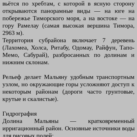
вьётся по хребтам, с которой в ясную сторону
открываются панорамные виды — на юге на
побережье Тиморского моря, а на востоке — на
гору Рамелау (самая высокая вершина Тимора,
2963 м).
Территория субрайона включает 7 деревень
(Лахомеа, Холса, Ритабу, Одомау, Райфун, Тапо-
Мемо, Сабурай), разбросанных по долинам и
нижним склонам.
Рельеф делает Мальяну удобным транспортным
узлом, но окружающие горы усложняют доступ к
некоторым районам (дороги часто грунтовые,
крутые и скалистые).
Гидрография
Долина Мальяны — кратковременный
ирригационный район. Основные источники воды
для рисовых полей: