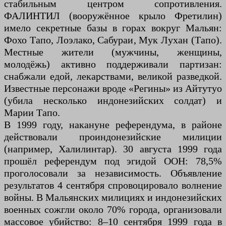
стабильным центром сопротивления.
ФАЛИНТИЛ (вооружённое крыло Фретилин)
имело секретные базы в горах вокруг Мальян:
Фохо Тапо, Лоэлако, Сабураи, Мук Лухан (Тапо).
Местные жители (мужчины, женщины,
молодёжь) активно поддерживали партизан:
снабжали едой, лекарствами, великой разведкой.
Известные персонажи вроде «Регины» из Айтутуо
(убила несколько индонезийских солдат) и
Марии Тапо.
В 1999 году, накануне референдума, в районе
действовали проиндонезийские милиции
(например, Халилинтар). 30 августа 1999 года
прошёл референдум под эгидой ООН: 78,5%
проголосовали за независимость. Объявление
результатов 4 сентября спровоцировало волнение
войны. В Мальянских милициях и индонезийских
военных сожгли около 70% города, организовали
массовое убийство: 8–10 сентября 1999 года в