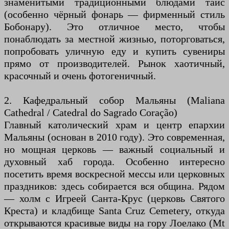
знаменитыми традиционными блюдами тайс
(особенно чёрный фонарь — фирменный стиль
Бобонару). Это отличное место, чтобы
понаблюдать за местной жизнью, поторговаться,
попробовать уличную еду и купить сувениры
прямо от производителей. Рынок хаотичный,
красочный и очень фотогеничный.
2. Кафедральный собор Мальяны (Maliana
Cathedral / Catedral do Sagrado Coração)
Главный католический храм и центр епархии
Мальяны (основан в 2010 году). Это современная,
но мощная церковь — важный социальный и
духовный хаб города. Особенно интересно
посетить время воскресной мессы или церковных
праздников: здесь собирается вся община. Рядом
— холм с Игреей Санта-Крус (церковь Святого
Креста) и кладбище Santa Cruz Cemetery, откуда
открываются красивые виды на гору Лоелако (Mt