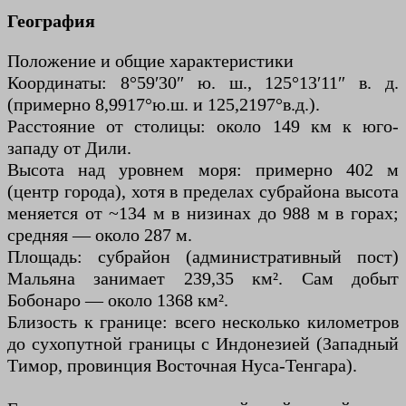
География
Положение и общие характеристики
Координаты: 8°59′30″ ю. ш., 125°13′11″ в. д.
(примерно 8,9917°ю.ш. и 125,2197°в.д.).
Расстояние от столицы: около 149 км к юго-
западу от Дили.
Высота над уровнем моря: примерно 402 м
(центр города), хотя в пределах субрайона высота
меняется от ~134 м в низинах до 988 м в горах;
средняя — около 287 м.
Площадь: субрайон (административный пост)
Мальяна занимает 239,35 км². Сам добыт
Бобонаро — около 1368 км².
Близость к границе: всего несколько километров
до сухопутной границы с Индонезией (Западный
Тимор, провинция Восточная Нуса-Тенгара).