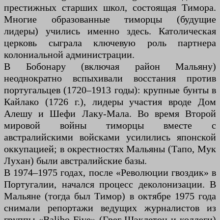
престижных старших школ, состоящая Тимора.
Многие образованные тиморцы (будущие
лидеры) учились именно здесь. Католическая
церковь сыграла ключевую роль партнера
колониальной администрации.
В Бобонару (включая район Мальяну)
неоднократно вспыхивали восстания против
португальцев (1720–1913 годы): крупные бунты в
Кайлако (1726 г.), лидеры участия вроде Дом
Алешу и Шефи Лаку-Мала. Во время Второй
мировой войны тиморцы вместе с
австралийскими войсками усилились японской
оккупацией; в окрестностях Мальяны (Тапо, Мук
Лухан) были австралийские базы.
В 1974–1975 годах, после «Революции гвоздик» в
Португалии, начался процесс деколонизации. В
Мальяне (тогда был Тимор) в октябре 1975 года
снимали репортажи ведущих журналистов из
группы «Balibo Five» (Грег Шэклетон и коллеги)