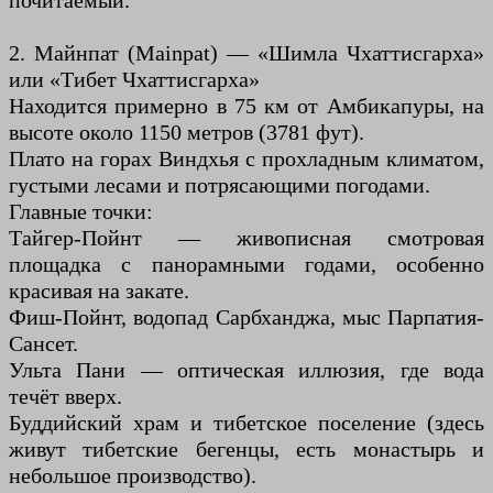
почитаемый.
2. Майнпат (Mainpat) — «Шимла Чхаттисгарха»
или «Тибет Чхаттисгарха»
Находится примерно в 75 км от Амбикапуры, на
высоте около 1150 метров (3781 фут).
Плато на горах Виндхья с прохладным климатом,
густыми лесами и потрясающими погодами.
Главные точки:
Тайгер-Пойнт — живописная смотровая
площадка с панорамными годами, особенно
красивая на закате.
Фиш-Пойнт, водопад Сарбханджа, мыс Парпатия-
Сансет.
Ульта Пани — оптическая иллюзия, где вода
течёт вверх.
Буддийский храм и тибетское поселение (здесь
живут тибетские бегенцы, есть монастырь и
небольшое производство).