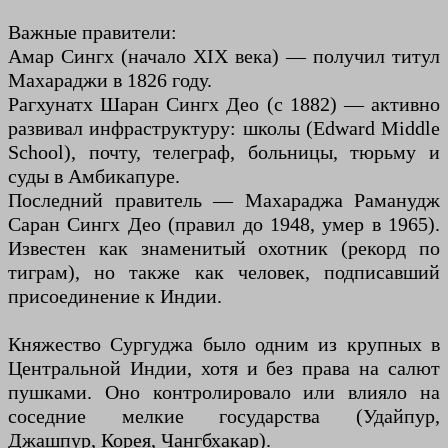
Важные правители:
Амар Сингх (начало XIX века) — получил титул
Махараджи в 1826 году.
Рагхунатх Шаран Сингх Део (с 1882) — активно
развивал инфраструктуру: школы (Edward Middle
School), почту, телеграф, больницы, тюрьму и
суды в Амбикапуре.
Последний правитель — Махараджа Раманудж
Саран Сингх Део (правил до 1948, умер в 1965).
Известен как знаменитый охотник (рекорд по
тиграм), но также как человек, подписавший
присоединение к Индии.
Княжество Сургуджа было одним из крупных в
Центральной Индии, хотя и без права на салют
пушками. Оно контролировало или влияло на
соседние мелкие государства (Удайпур,
Джашпур, Корея, Чангбхакар).