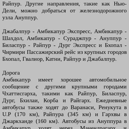
Райпур. Другие направления, такие как Нью-
Дели, можно добраться от железнодорожного
узла Ануппур.
Джабалпур - Амбикапур Экспресс, Амбикапур -
Шахдол, Амбикапур - Сураджпур - Ануппур -
Биласпур - Райпур - Дург Экспресс и Бхопал -
Чирмири Пассажирский рейс из крупных городов
Бхопал, Гвалиор, Катни, Райпур и Джабалпур.
Дорога
Амбикапур имеет хорошее автомобильное
сообщение с другими крупными городами
Чхаттисгарха, такими как Райпур, Биласпур,
Дург, Бхилаи, Корба и Райгарх. Ежедневные
автобусы также ходят до Варанаси, Ренукута в
U.P (170 км), Райпура (345 км) и Гархвы в
Джаркханде (160 км). Автобусы из Ануппура в
Амбикапур ходят через Манендрагарх и