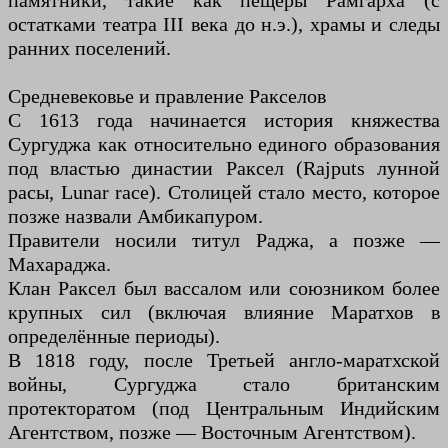
памятники, такие как пещеры Рамгарха (с
остатками театра III века до н.э.), храмы и следы
ранних поселений.
Средневековье и правление Ракселов
С 1613 года начинается история княжества
Сургуджа как относительно единого образования
под властью династии Раксел (Rajputs лунной
расы, Lunar race). Столицей стало место, которое
позже назвали Амбикапуром.
Правители носили титул Раджа, а позже —
Махараджа.
Клан Раксел был вассалом или союзником более
крупных сил (включая влияние Маратхов в
определённые периоды).
В 1818 году, после Третьей англо-маратхской
войны, Сургуджа стало британским
протекторатом (под Центральным Индийским
Агентством, позже — Восточным Агентством).