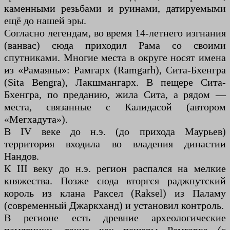
каменными резьбами и руинами, датируемыми
ещё до нашей эры.
Согласно легендам, во время 14-летнего изгнания
(ванвас) сюда приходил Рама со своими
спутниками. Многие места в округе носят имена
из «Рамаяны»: Рамгарх (Ramgarh), Сита-Бхенгра
(Sita Bengra), Лакшмангарх. В пещере Сита-
Бхенгра, по преданию, жила Сита, а рядом —
места, связанные с Калидасой (автором
«Мегхадута»).
В IV веке до н.э. (до прихода Маурьев)
территория входила во владения династии
Нандов.
К III веку до н.э. регион распался на мелкие
княжества. Позже сюда вторгся раджпутский
король из клана Раксел (Raksel) из Паламу
(современный Джаркханд) и установил контроль.
В регионе есть древние археологические