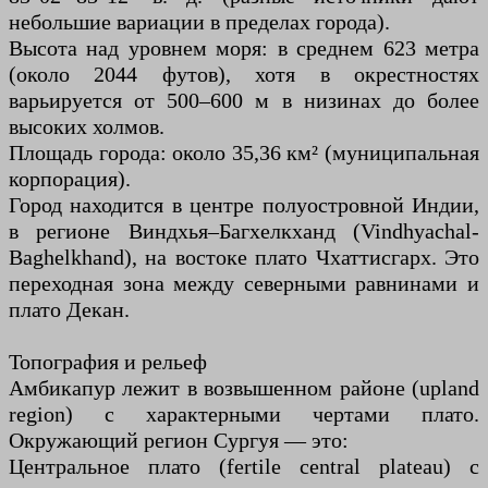
небольшие вариации в пределах города).
Высота над уровнем моря: в среднем 623 метра
(около 2044 футов), хотя в окрестностях
варьируется от 500–600 м в низинах до более
высоких холмов.
Площадь города: около 35,36 км² (муниципальная
корпорация).
Город находится в центре полуостровной Индии,
в регионе Виндхья–Багхелкханд (Vindhyachal-
Baghelkhand), на востоке плато Чхаттисгарх. Это
переходная зона между северными равнинами и
плато Декан.
Топография и рельеф
Амбикапур лежит в возвышенном районе (upland
region) с характерными чертами плато.
Окружающий регион Сургуя — это:
Центральное плато (fertile central plateau) с