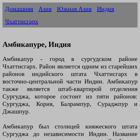
Домашняя
Азия
Южная Азия
Индия
Чхаттисгарх
Амбикапуре, Индия
Амбикапур - город в сургудском районе
Чхаттисгарх. Район является одним из старейших
районов индийского штата Чхаттисгарх в
восточно-центральной части Индии. Амбикапур
также является штаб-квартирой отделения
Сургуджа, которое состоит из пяти районов:
Сургуджа, Кория, Балрампур, Сураджпур и
Джашпур.
Амбикапур был столицей княжеского штата
Сургуджа до независимости Индии. Название