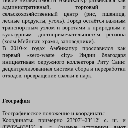
После независимости Амбикапур развивался как
административный, торговый и
сельскохозяйственный центр (рис, пшеница,
лесные продукты, уголь). Город остаётся важным
транспортным узлом и воротами к природным и
культурным достопримечательностям региона
(холм Мейнпат, храмы, заповедники).
В 2010-х годах Амбикапур прославился как
первый «zero-waste city» Индии благодаря
инициативам окружного коллектора Риту Саин:
децентрализованная система сбора и переработки
отходов, превращение свалки в парк.
География
Географическое положение и координаты
Координаты: примерно 23°07′–23°12′ с. ш. и
83°02′–83°12′ в. д. (разные источники дают