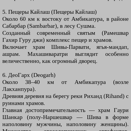
5. Пещеры Кайлаш (Пещеры Кайлаш)
Около 60 км к востоку от Амбикапура, в районе
Сабарбар (Sambarbar), в лесу Сушма.
Созданный современный святым (Рамешвар
Гахир Гуру джи) комплекс пещер и храмов.
Включает храм Шивы-Парвати, ягья-мандап,
ашрам. Махашиваратри выглядит особенно
величественно, как огромный дворец.
6. ДеоГарх (Deogarh)
Около 38–40 км от Амбикапура (возле
Лакханпура).
Древняя деревня на берегу реки Риханд (Rihand) с
руинами храмов.
Главная достопримечательность — храм Гаури
Шанкар (полу-Наршешвар — Шива в форме
наполовину мужчины, наполовину женщины).