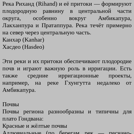
Река Риханд (Rihand) и её притоки — формируют
плодородную равнину в центральной части
округа, особенно вокруг Амбикапура,
Лакханпура и Пратаппура. Река течёт примерно
на север через центральную часть.
Канхар (Kanhar)
Хасдео (Hasdeo)
Эти реки и их притоки обеспечивают плодородие
почв и играют важную роль в ирригации. Есть
также средние ирригационные проекты,
например, на реке Гхунгутта недалеко от
Амбикапура.
Почвы
Почвы региона разнообразны и типичны для
плато Гондвана:
Красные и жёлтые почвы
Аллювиальные (по берегам рек — песчано-