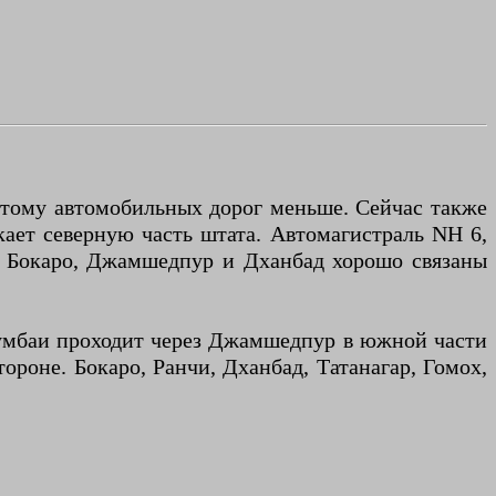
поэтому автомобильных дорог меньше. Сейчас также
кает северную часть штата. Автомагистраль NH 6,
и, Бокаро, Джамшедпур и Дханбад хорошо связаны
умбаи проходит через Джамшедпур в южной части
ороне. Бокаро, Ранчи, Дханбад, Татанагар, Гомох,