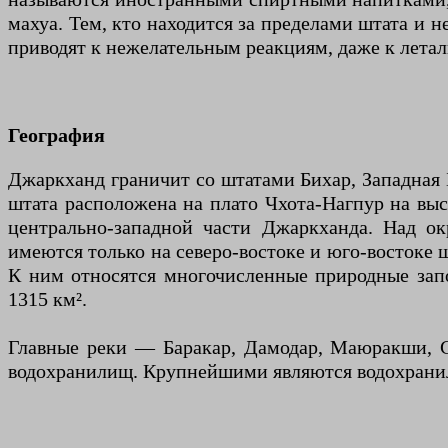
махуа. Тем, кто находится за пределами штата и 
приводят к нежелательным реакциям, даже к летал
География
Джаркханд граничит со штатами Бихар, Западная Б
штата расположена на плато Чхота-Нагпур на выс
центрально-западной части Джаркханда. Над о
имеются только на северо-востоке и юго-востоке ш
К ним относятся многочисленные природные запо
1315 км².
Главные реки — Баракар, Дамодар, Маюракши, С
водохранилищ. Крупнейшими являются водохранил