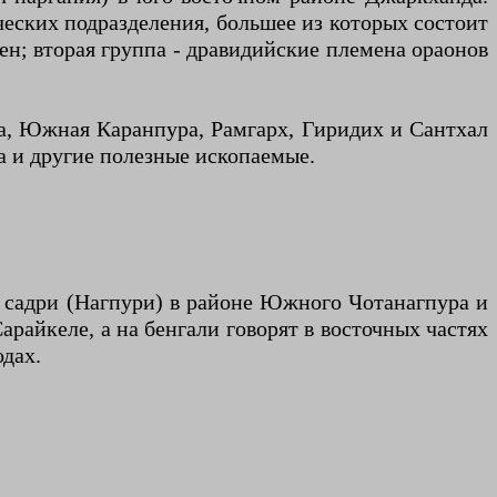
ческих подразделения, большее из которых состоит
ен; вторая группа - дравидийские племена ораонов
а, Южная Каранпура, Рамгарх, Гиридих и Сантхал
а и другие полезные ископаемые.
а садри (Нагпури) в районе Южного Чотанагпура и
райкеле, а на бенгали говорят в восточных частях
дах.