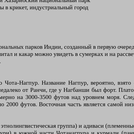
 и Хазарибский национальный парк
ы в крикет, индустриальный город
нальных парков Индии, созданный в первую очеред
итал и какар можно увидеть в сумерках и на рассве
.
 Чота-Нагпур. Название Нагпур, вероятно, взят
едалеко от Ранчи, где у Нагбанши был форт. Плато
имерно на 3000-3500 футов над уровнем моря. Сл
ло 2000 футов. Восточная часть является самой н
тнолингвистическая группа) и адиваси (племенные
гпури) в южной части Чотанагпура и курмали (пан