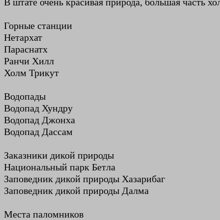
В штате очень красивая природа, большая часть х
Горные станции
Нетархат
Параснатх
Ранчи Хилл
Холм Трикут
Водопады
Водопад Хундру
Водопад Джонха
Водопад Дассам
Заказники дикой природы
Национальный парк Бетла
Заповедник дикой природы Хазарибаг
Заповедник дикой природы Далма
Места паломников