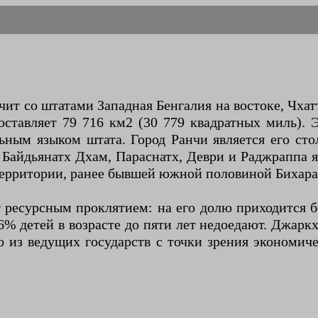
т со штатами Западная Бенгалия на востоке, Чхатт
оставляет 79 716 км2 (30 779 квадратных миль). 
ным языком штата. Город Ранчи является его сто
 Байдьянатх Дхам, Параснатх, Деври и Раджраппа
 территории, ранее бывшей южной половиной Бихара
т ресурсным проклятием: на его долю приходится
,6% детей в возрасте до пяти лет недоедают. Джар
о из ведущих государств с точки зрения экономич