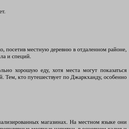
ет.
о, посетив местную деревню в отдаленном районе,
ла и специй.
ольно хорошую еду, хотя места могут показаться
й. Тем, кто путешествует по Джаркханду, особенно
иализированных магазинах. На местном языке они
 популярные местные напитки, в основном хадия и