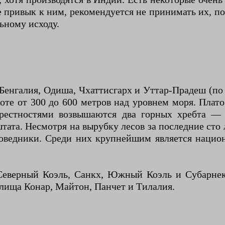
не привык к ним, рекомендуется не принимать их, 
ьному исходу.
енгалия, Одиша, Чхаттисгарх и Уттар-Прадеш (по ч
оте от 300 до 600 метров над уровнем моря. Плато
крестностями возвышаются два горных хребта — 
тата. Несмотря на вырубку лесов за последние сто
ведники. Среди них крупнейшим является национ
еверный Коэль, Санкх, Южный Коэль и Субарнек
ища Конар, Майтон, Панчет и Тилалия.