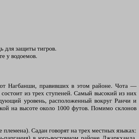
ь для защиты тигров.
те у водоемов.
о от Нагбанши, правивших в этом районе. Чота —
 состоит из трех ступеней. Самый высокий из них
едующий уровень, расположенный вокруг Ранчи и
изкой на высоте около 1000 футов. Помимо склонов
 племена). Садан говорят на трех местных языках:
ч-паргания) в юго-восточном районе Джаркханда.