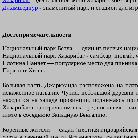
Хазарибаг
- здесь расположено Хазарибское озеро
Джамшедпур
- знаменитый парк и стадион для игр
Достопримечательности
Национальный парк Бетла — один из первых нацио
Национальный парк Хазарибаг - самбхар, нилгай, ч
Плотина Панчет — популярное место для пикника
Параснат Хиллз
Большая часть Джаркханда расположена на плато
искаженное название Чутия, небольшой деревни н
находится на западе провинции, поднимаясь пр
Хазарибаг в центральном секторе, составляет око
плато в соседнюю Западную Бенгалию.
Коренные жители — садан (местная индоарийская э
хорта в северной части Чотанагпура, садри (на