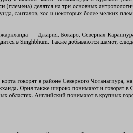
си (племена) делятся на три основных антропологи
унда, санталов, хос и некоторых более мелких плем
Джаркханда — Джария, Бокаро, Северная Каранпур
одится в Singhbhum. Также добываются шамот, слюд
корта говорят в районе Северного Чотанагпура, н
ханда. Ория также широко понимают и говорят в Са
ных областях. Английский понимают в крупных горо