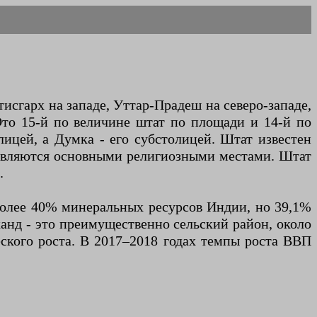
исгарх на западе, Уттар-Прадеш на северо-западе,
Это 15-й по величине штат по площади и 14-й по
лицей, а Думка - его субстолицей. Штат известен
 являются основными религиозными местами. Штат
.
 более 40% минеральных ресурсов Индии, но 39,1%
кханд - это преимущественно сельский район, около
еского роста. В 2017–2018 годах темпы роста ВВП