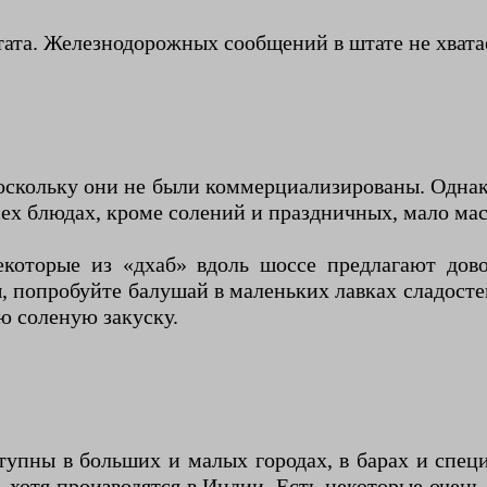
ата. Железнодорожных сообщений в штате не хвата
оскольку они не были коммерциализированы. Однак
ех блюдах, кроме солений и праздничных, мало мас
екоторые из «дхаб» вдоль шоссе предлагают дов
 попробуйте балушай в маленьких лавках сладосте
ю соленую закуску.
упны в больших и малых городах, в барах и спец
отя производятся в Индии. Есть некоторые очень