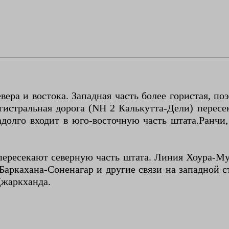
евера и востока. Западная часть более гористая, 
гистральная дорога (NH 2 Калькутта-Дели) пересе
долго входит в юго-восточную часть штата.Ранч
пересекают северную часть штата. Линия Хоура-М
аркахана-Соненагар и другие связи на западной ст
жаркханда.