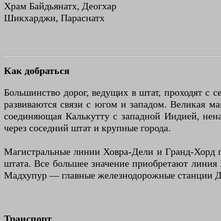
Храм Байдьянатх, Деогхар
Шикхарджи, Параснатх
Как добраться
Большинство дорог, ведущих в штат, проходят с с
развиваются связи с югом и западом. Великая ма
соединяющая Калькутту с западной Индией, нена
через соседний штат и крупные города.
Магистральные линии Ховра-Дели и Гранд-Хорд 
штата. Все большее значение приобретают линия Б
Мадхупур — главные железнодорожные станции Д
Транспорт