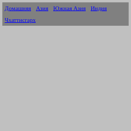
Домашняя
Азия
Южная Азия
Индия
Чхаттисгарх