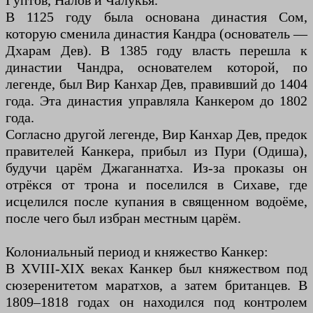
Гуптов, Налов и Чалукья.
В 1125 году была основана династия Сом,
которую сменила династия Кандра (основатель —
Дхарам Дев). В 1385 году власть перешла к
династии Чандра, основателем которой, по
легенде, был Вир Канхар Дев, правивший до 1404
года. Эта династия управляла Канкером до 1802
года.
Согласно другой легенде, Вир Канхар Дев, предок
правителей Канкера, прибыл из Пури (Одиша),
будучи царём Джаганнатха. Из-за проказы он
отрёкся от трона и поселился в Сихаве, где
исцелился после купания в священном водоёме,
после чего был избран местным царём.
Колониальный период и княжество Канкер:
В XVIII-XIX веках Канкер был княжеством под
сюзеренитетом маратхов, а затем британцев. В
1809–1818 годах он находился под контролем