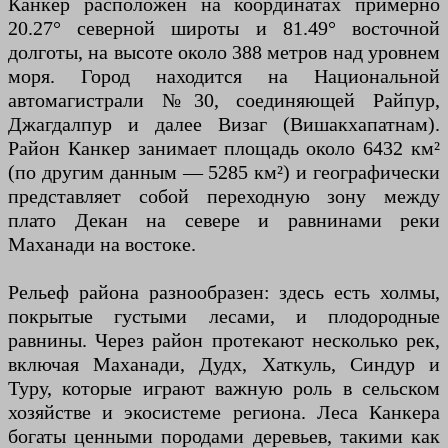
Канкер расположен на координатах примерно
20.27° северной широты и 81.49° восточной
долготы, на высоте около 388 метров над уровнем
моря. Город находится на Национальной
автомагистрали №30, соединяющей Райпур,
Джагдалпур и далее Визаг (Вишакхапатнам).
Район Канкер занимает площадь около 6432 км²
(по другим данным — 5285 км²) и географически
представляет собой переходную зону между
плато Декан на севере и равнинами реки
Маханади на востоке.
Рельеф района разнообразен: здесь есть холмы,
покрытые густыми лесами, и плодородные
равнины. Через район протекают несколько рек,
включая Маханади, Дудх, Хаткуль, Синдур и
Туру, которые играют важную роль в сельском
хозяйстве и экосистеме региона. Леса Канкера
богаты ценными породами деревьев, такими как