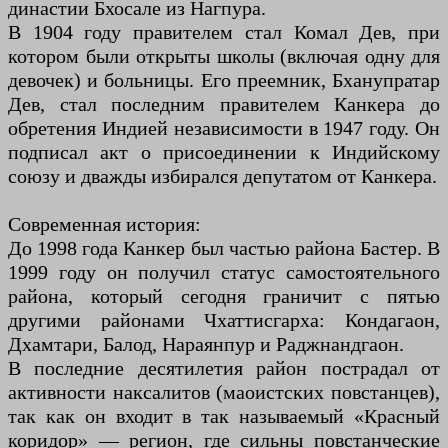
династии Бхосале из Нагпура.
В 1904 году правителем стал Комал Дев, при
котором были открыты школы (включая одну для
девочек) и больницы. Его преемник, Бханупратар
Дев, стал последним правителем Канкера до
обретения Индией независимости в 1947 году. Он
подписал акт о присоединении к Индийскому
союзу и дважды избирался депутатом от Канкера.
Современная история:
До 1998 года Канкер был частью района Бастер. В
1999 году он получил статус самостоятельного
района, который сегодня граничит с пятью
другими районами Чхаттисгарха: Кондагаон,
Дхамтари, Балод, Нараянпур и Раджнандгаон.
В последние десятилетия район пострадал от
активности наксалитов (маоистских повстанцев),
так как он входит в так называемый «Красный
коридор» — регион, где сильны повстанческие