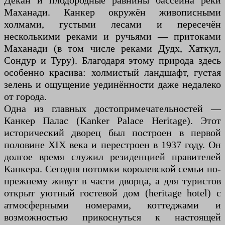
Декан и плодородные равнины бассейна реки
Маханади. Канкер окружён живописными
холмами, густыми лесами и пересечён
несколькими реками и ручьями — притоками
Маханади (в том числе реками Дудх, Хаткул,
Сондур и Туру). Благодаря этому природа здесь
особенно красива: холмистый ландшафт, густая
зелень и ощущение уединённости даже недалеко
от города.
Одна из главных достопримечательностей —
Канкер Палас (Kanker Palace Heritage). Этот
исторический дворец был построен в первой
половине XIX века и перестроен в 1937 году. Он
долгое время служил резиденцией правителей
Канкера. Сегодня потомки королевской семьи по-
прежнему живут в части дворца, а для туристов
открыт уютный гостевой дом (heritage hotel) с
атмосферными номерами, коттеджами и
возможностью прикоснуться к настоящей