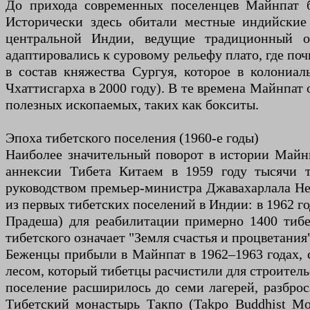
До прихода современных поселенцев Майнпат 
Исторически здесь обитали местные индийски
центральной Индии, ведущие традиционный о
адаптировались к суровому рельефу плато, где по
в состав княжества Сургуя, которое в колони
Чхаттисгарха в 2000 году). В те времена Майнпат
полезных ископаемых, таких как бокситы.
Эпоха тибетского поселения (1960-е годы)
Наиболее значительный поворот в истории Майнп
аннексии Тибета Китаем в 1959 году тысячи т
руководством премьер-министра Джавахарлала Не
из первых тибетских поселений в Индии: в 1962 го
Прадеша) для реабилитации примерно 1400 тибет
тибетского означает "Земля счастья и процветания
Беженцы прибыли в Майнпат в 1962–1963 годах, 
лесом, который тибетцы расчистили для строитель
поселение расширилось до семи лагерей, разбро
Тибетский монастырь Такпо (Takpo Buddhist M