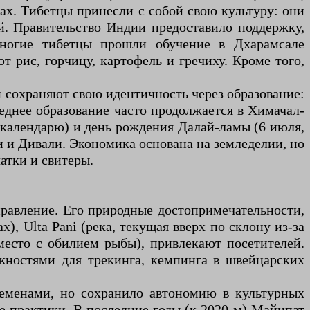
ах. Тибетцы принесли с собой свою культуру: они
й. Правительство Индии предоставило поддержку,
 Многие тибетцы прошли обучение в Дхарамсале
т рис, горчицу, картофель и гречиху. Кроме того,
и сохраняют свою идентичность через образование:
реднее образование часто продолжается в Химачал-
 календарю) и день рождения Далай-ламы (6 июля,
и и Дивали. Экономика основана на земледелии, но
атки и свитеры.
правление. Его природные достопримечательности,
), Ulta Pani (река, текущая вверх по склону из-за
(место с обилием рыбы), привлекают посетителей.
ожностями для трекинга, кемпинга в швейцарских
леменами, но сохранило автономию в культурных
е практики. В последние годы (к 2020-м) Майнпат