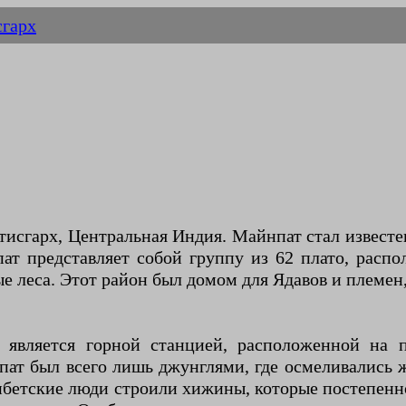
сгарх
тисгарх, Центральная Индия. Майнпат стал известе
ат представляет собой группу из 62 плато, распо
вые леса. Этот район был домом для Ядавов и племе
 является горной станцией, расположенной на п
ат был всего лишь джунглями, где осмеливались 
ибетские люди строили хижины, которые постепенно