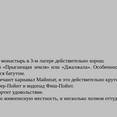
 монастырь в 3-м лагере действительно хорош.
я «Прыгающая земля» или «Джалжала». Особенност
ся батутом.
ечают карнавал Майнпат, и это действительно крут
йгер-Пойнт и водопад Фиш-Пойнт.
ортит удовольствие.
ую живописную местность, и несколько холмов отту