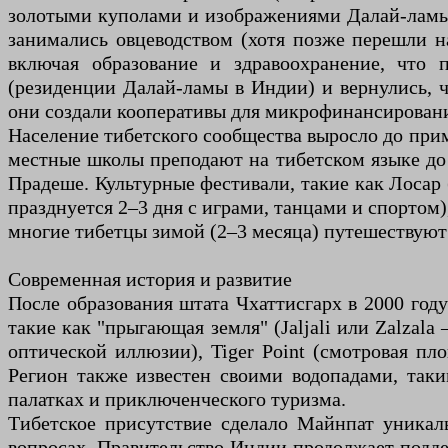
золотыми куполами и изображениями Далай-ламы, 
занимались овцеводством (хотя позже перешли н
включая образование и здравоохранение, что 
(резиденции Далай-ламы в Индии) и вернулись, чт
они создали кооперативы для микрофинансировани
Население тибетского сообщества выросло до прим
местные школы преподают на тибетском языке до п
Прадеше. Культурные фестивали, такие как Лосар
празднуется 2–3 дня с играми, танцами и спортом
многие тибетцы зимой (2–3 месяца) путешествуют 
Современная история и развитие
После образования штата Чхаттисгарх в 2000 год
такие как "прыгающая земля" (Jaljali или Zalzala
оптической иллюзии), Tiger Point (смотровая пл
Регион также известен своими водопадами, таки
палатках и приключенческого туризма.
Тибетское присутствие сделало Майнпат уникал
вопросах. Правительство Индии продолжает подде