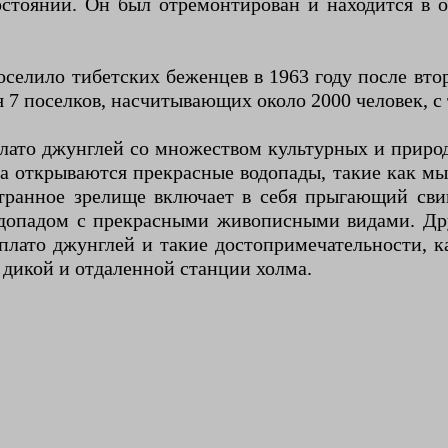
состоянии. Он был отремонтирован и находится в 
поселило тибетских беженцев в 1963 году после вт
я 7 поселков, насчитывающих около 2000 человек,
лато джунглей со множеством культурных и приро
 открываются прекрасные водопады, такие как мыс
 Странное зрелище включает в себя прыгающий св
допадом с прекрасными живописными видами. Др
лато джунглей и такие достопримечательности, к
 дикой и отдаленной станции холма.