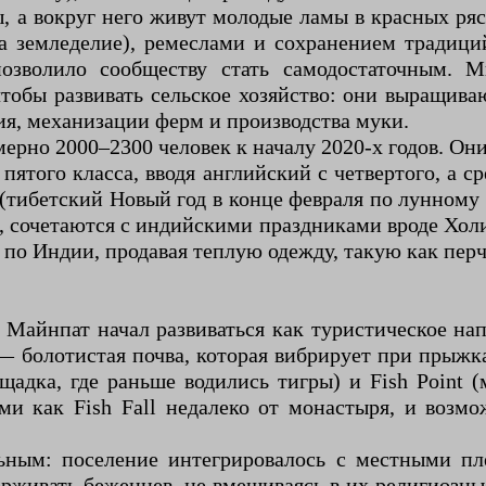
а вокруг него живут молодые ламы в красных ряс
а земледелие), ремеслами и сохранением традици
позволило сообществу стать самодостаточным.
обы развивать сельское хозяйство: они выращиваю
я, механизации ферм и производства муки.
ерно 2000–2300 человек к началу 2020-х годов. Он
ятого класса, вводя английский с четвертого, а с
 (тибетский Новый год в конце февраля по лунному
), сочетаются с индийскими праздниками вроде Хол
по Индии, продавая теплую одежду, такую как перч
у Майнпат начал развиваться как туристическое на
 — болотистая почва, которая вибрирует при прыжках
ощадка, где раньше водились тигры) и Fish Point 
ми как Fish Fall недалеко от монастыря, и возм
ьным: поселение интегрировалось с местными п
рживать беженцев, не вмешиваясь в их религиозны