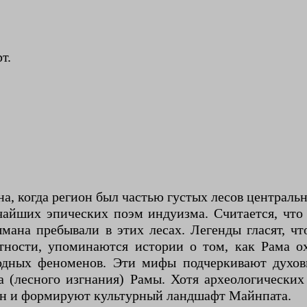
т.
на, когда регион был частью густых лесов централ
айших эпических поэм индуизма. Считается, что 
шмана пребывали в этих лесах. Легенды гласят, ч
тности, упоминаются истории о том, как Рама ох
дных феноменов. Эти мифы подчеркивают духовн
а (лесного изгнания) Рамы. Хотя археологических
мен и формируют культурный ландшафт Майнпата.