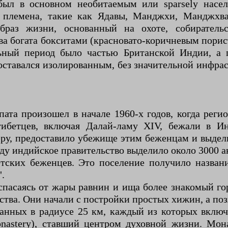
был в основном необитаемым или sparsely насе
е племена, такие как Ядавы, Манджхи, Манджхв
браз жизни, основанный на охоте, собиратель
чва богата бокситами (красновато-коричневым пори
альный период было частью Британской Индии, а
 оставался изолированным, без значительной инфра
ата произошел в начале 1960-х годов, когда реги
ибетцев, включая Далай-ламу XIV, бежали в И
ру, предоставило убежище этим беженцам и выдели
ду индийское правительство выделило около 3000 а
ских беженцев. Это поселение получило название 
".
спасаясь от жары равнин и ища более знакомый го
ства. Они начали с постройки простых хижин, а по
санных в радиусе 25 км, каждый из которых включ
onastery), ставший центром духовной жизни. Мо