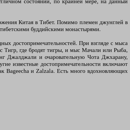
отличном состоянии, по крайней мере, на данный
оржения Китая в Тибет. Помимо племен джунглей в
 с тибетскими буддийскими монастырями.
дных достопримечательностей. При взгляде с мыса
 Тигр, где бродят тигры, и мыс Мачали или Рыба,
инг Джалджали и очаровательную Чота Джхарану,
угие известные достопримечательности включают
ак Bageecha и Zalzala. Есть много вдохновляющих