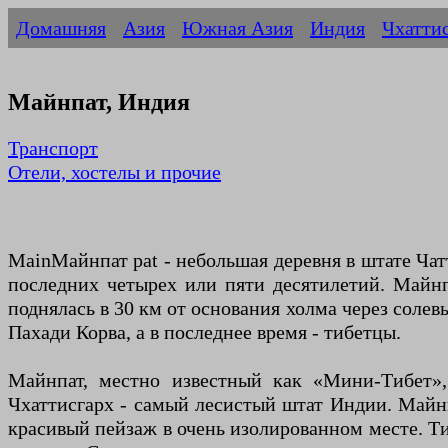
Домашняя
Азия
Южная Азия
Индия
Чхатти
Майнпат, Индия
Транспорт
Отели, хостелы и прочие
MainМайнпат pat - небольшая деревня в штате Чат
последних четырех или пяти десятилетий. Майнп
поднялась в 30 км от основания холма через соле
Пахади Корва, а в последнее время - тибетцы.
Майнпат, местно известный как «Мини-Тибет»,
Чхаттисгарх - самый лесистый штат Индии. Майнп
красивый пейзаж в очень изолированном месте. Т