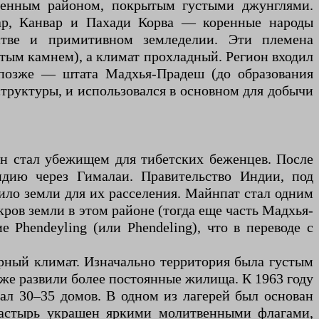
ленным районом, покрытым густыми джунглями.
ар, Канвар и Пахади Корва — коренные народы
стве и примитивном земледелии. Эти племена
стым камнем), а климат прохладный. Регион входил
 позже — штата Мадхья-Прадеш (до образования
структуры, и использовался в основном для добычи
он стал убежищем для тибетских беженцев. После
ндию через Гималаи. Правительство Индии, под
ло земли для их расселения. Майнпат стал одним
кров земли в этом районе (тогда еще часть Мадхья-
Phendeyling (или Phendeling), что в переводе с
рный климат. Изначально территория была густым
зже развили более постоянные жилища. К 1963 году
ал 30–35 домов. В одном из лагерей был основан
настырь украшен яркими молитвенными флагами,