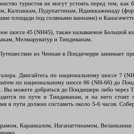
нство туристов не могут устоять перед тем, как 
ам, Калпаккам, Пудупаттинам, Идаиккажинаду (фор
шие площади под соляными ваннами) и Канагачетт
ьное шоссе 45 (NH45), также называемое Большой 
такам, Мелмаруватур и Тиндиванам.
утешествие из Ченнаи в Пондичерри занимает пр
алора. Двигайтесь по национальному шоссе 7 (NH
затем по национальному шоссе 66 (NH-66) до Понд
 Вы можете добраться до Пондишери либо через Ти
дится по пути в Тиндиванам, и на него стоит п
 в пути должно составить около 5-6 часов. Собер
амом, Караикалом, Нагапаттинамом, Веланканни и
арама.