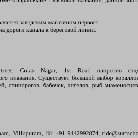
оме «Парапачай» - ласковое название, данное зна
ляется заводским магазином первого.
на дороги канала к береговой линии.
 Street, Colas Nagar, 1st Road напротив 
го плавания. Существует большой выбор кораллов
й, спинорогов, бабочек, ангелов, рыб-знаменосцев,
ppam, Villupuram, ☏ +91 9442992874, ride@surfsch