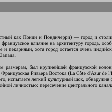
стный как Понди и Пондичерри) — город и стол
ранцузское влияние на архитектуру города, особе
и пекарнями, хотя город остается очень индийск
Запада.
им размерам, был крупнейшей французской колон
Французская Ривьера Востока (La Côte d'Azur de l'
его, испытаете легкий культурный шок, обнаружив
йной личностью: пересечение центрального канала 