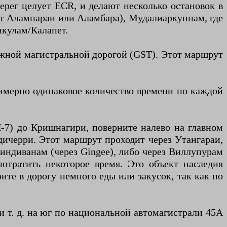
берег целует ECR, и делают несколько остановок в
т Алампараи или Аламбара), Мудалиаркуппам, где
икулам/Калапет.
южной магистральной дорогой (GST). Этот маршрут
имерно одинаковое количество времени по каждой
-7) до Кришнагири, поверните налево на главном
ичерри. Этот маршрут проходит через Утангараи,
ндиванам (через Gingee), либо через Виллупурам
отратить некоторое время. Это объект наследия
ите в дорогу немного еды или закусок, так как по
 т. д. на юг по национальной автомагистрали 45A