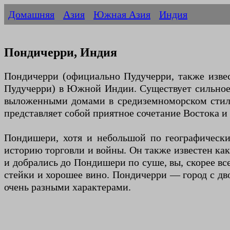
Домашняя
Азия
Южная Азия
Индия
Пондичерри, Индия
Пондичерри (официально Пудучерри, также изве
Пудучерри) в Южной Индии. Существует сильное ф
выложенными домами в средиземноморском стиле 
представляет собой приятное сочетание Востока и 
Пондишери, хотя и небольшой по географическ
историю торговли и войны. Он также известен как 
и добрались до Пондишери по суше, вы, скорее вс
стейки и хорошее вино. Пондичерри — город с дво
очень разными характерами.