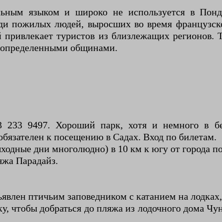
льным языком и широко не используется в Понд
ди пожилых людей, выросших во время французско
 привлекает туристов из близлежащих регионов.
о определенными общинами.
3 233 9497. Хороший парк, хотя и немного в бе
бязателен к посещению в Садах. Вход по билетам.
одные дни многолюдно) в 10 км к югу от города по
яжа Парадайз.
Объявлен птичьим заповедником с катанием на лодка
, чтобы добраться до пляжа из лодочного дома Чун