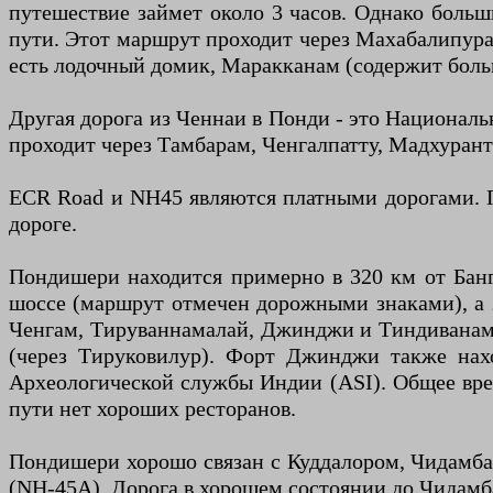
путешествие займет около 3 часов. Однако больши
пути. Этот маршрут проходит через Махабалипур
есть лодочный домик, Маракканам (содержит боль
Другая дорога из Ченнаи в Понди - это Национал
проходит через Тамбарам, Ченгалпатту, Мадхуран
ECR Road и NH45 являются платными дорогами. П
дороге.
Пондишери находится примерно в 320 км от Банг
шоссе (маршрут отмечен дорожными знаками), а 
Ченгам, Тируваннамалай, Джинджи и Тиндиванам.
(через Тируковилур). Форт Джинджи также нахо
Археологической службы Индии (ASI). Общее время
пути нет хороших ресторанов.
Пондишери хорошо связан с Куддалором, Чидамбар
(NH-45A). Дорога в хорошем состоянии до Чидамб