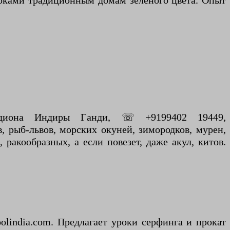
токами традиционным домам зеленого цвета. Опыт
стадиона Индиры Ганди, ☏ +9199402 19449,
, рыб-львов, морских окуней, зимородков, мурен,
 ракообразных, а если повезет, даже акул, китов.
oolindia.com. Предлагает уроки серфинга и прокат