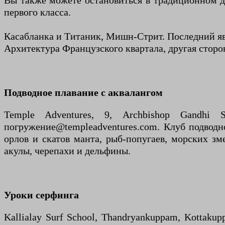
Вы также можете остановиться в традиционном д
первого класса.
Касабланка и Титаник, Мишн-Стрит. Последний яв
Архитектура Французского квартала, другая сторо
Подводное плавание с аквалангом
Temple Adventures, 9, Archbishop Gandhi
погружение@templeadventures.com. Клуб подводно
орлов и скатов манта, рыб-попугаев, морских зме
акулы, черепахи и дельфины.
Уроки серфинга
Kallialay Surf School, Thandryankuppam, Kottaku