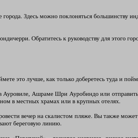
е города. Здесь можно поклоняться большинству ин
ондичерри. Обратитесь к руководству для этого го
ймете это лучше, как только доберетесь туда и пой
в Ауровиле, Ашраме Шри Ауробиндо или отправитьс
ом в местных храмах или в крупных отелях.
овести вечер на скалистом пляже. Вы также можете
вают береговую линию.