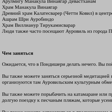
Арулмигу Манакула Винаягар Девастханам
Храм Манакула Винаягар
Древний храм Калатесварер (Четти Ковил) в центр
Ашрам Шри Ауробиндо
Храм Виллианур Тирукамисварар
Люди также часто посещают Ауровиль из города П
Чем заняться
Ожидается, что в Пондишери делать нечего. Вы по
Вы также можете заняться серьезной медитацией 
организуются там Ауровильским культурным обмен
Вы также можете порыбачить на катамаране или пр
долгую поездку к песчаным пляжам, которые усеи