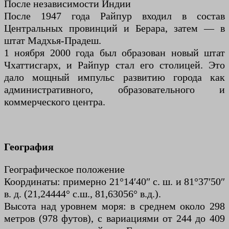
После независимости Индии
После 1947 года Райпур входил в состав
Центральных провинций и Берара, затем — в
штат Мадхья-Прадеш.
1 ноября 2000 года был образован новый штат
Чхаттисгарх, и Райпур стал его столицей. Это
дало мощный импульс развитию города как
административного, образовательного и
коммерческого центра.
География
Географическое положение
Координаты: примерно 21°14′40″ с. ш. и 81°37′50″
в. д. (21,24444° с.ш., 81,63056° в.д.).
Высота над уровнем моря: в среднем около 298
метров (978 футов), с вариациями от 244 до 409