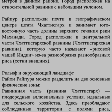
метров в данном районе. Город расположен на
относительной равнине с небольшим уклоном.
Райпур расположен почти в географическом
центре штата Чхаттисгарх и занимает юго-
восточную часть долины верхнего течения реки
Маханади. Город расположен в центральной
части Чхаттисгархской равнины (Чхаттисгархская
равнина), которую часто называют «рисовой
чашей Индии» из-за разнообразия разнообразных
риса (сотни внешних).
Рельеф и окружающий ландшафт
Район Райпура можно разделить на две основные
физические зоны:
Равнинная часть (равнина Чхаттисгарх) —
плодородные аллювиальные условия, идеальные
для сельского хозяйства. Здесь преобладают
соблюденные территории с полями риса,