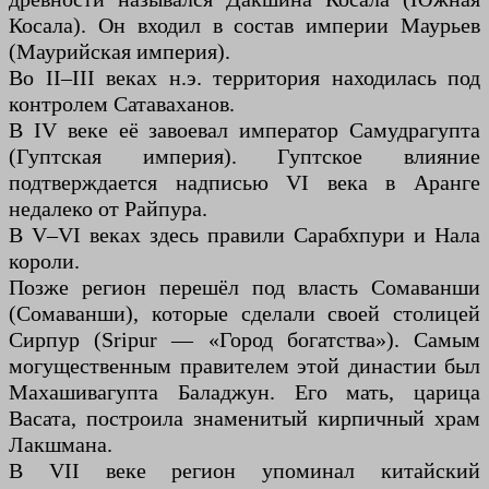
Косала). Он входил в состав империи Маурьев
(Маурийская империя).
Во II–III веках н.э. территория находилась под
контролем Сатаваханов.
В IV веке её завоевал император Самудрагупта
(Гуптская империя). Гуптское влияние
подтверждается надписью VI века в Аранге
недалеко от Райпура.
В V–VI веках здесь правили Сарабхпури и Нала
короли.
Позже регион перешёл под власть Сомаванши
(Сомаванши), которые сделали своей столицей
Сирпур (Sripur — «Город богатства»). Самым
могущественным правителем этой династии был
Махашивагупта Баладжун. Его мать, царица
Васата, построила знаменитый кирпичный храм
Лакшмана.
В VII веке регион упоминал китайский