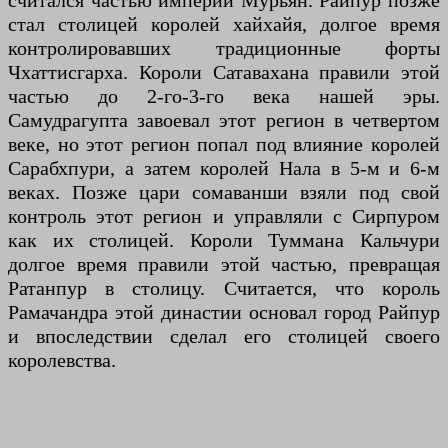
считался частью империи Мурьян. Райпур позже
стал столицей королей хайхайя, долгое время
контролировавших традиционные форты
Чхаттисгарха. Короли Сатавахана правили этой
частью до 2-го-3-го века нашей эры.
Самудрагупта завоевал этот регион в четвертом
веке, но этот регион попал под влияние королей
Сарабхпури, а затем королей Нала в 5-м и 6-м
веках. Позже цари сомаванши взяли под свой
контроль этот регион и управляли с Сирпуром
как их столицей. Короли Туммана Кальчури
долгое время правили этой частью, превращая
Ратанпур в столицу. Считается, что король
Рамачандра этой династии основал город Райпур
и впоследствии сделал его столицей своего
королевства.