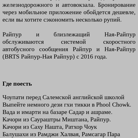
железнодорожного и автовокзала. Бронирование
через мобильное приложение обойдется дешевле,
если вы хотите сэкономить несколько рупий.
Райпур и близлежащий Ная-Райпур
обслуживаются системой скоростного
автобусного сообщения Райпур и Ная-Райпур
(BRTS Райпур-Ная Райпур) с 2016 года.
Где поесть
Чоупати перед Салемской английской школой
Выпейте немного дези гхи тикки в Phool Chowk.
Вада и имарти на базаре Садар и ашраме.
Качори из Саураштры Миштана, Райпур.
Качори из Саху Нашта, Ратхор Чоук
Балушахи из Рамджи Халвая, Рамсагар Пара