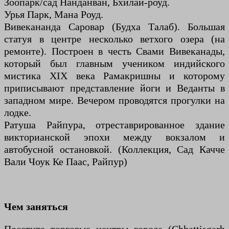
Зоопарк/сад Нанданван, Бхилаи-роуд.
Урья Парк, Мана Роуд.
Вивекананда Саровар (Будха Талаб). Большая
статуя в центре несколько ветхого озера (на
ремонте). Построен в честь Свами Вивеканады,
который был главным учеником индийского
мистика XIX века Рамакришны и которому
приписывают представление йоги и Веданты в
западном мире. Вечером проводятся прогулки на
лодке.
Ратуша Райпура, отреставрированное здание
викторианской эпохи между вокзалом и
автобусной остановкой. (Коллекция, Сад Качче
Вали Чоук Ке Паас, Райпур)
Чем заняться