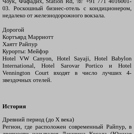
Чоук, Фафадих, Station Rd, ☏ +91 771 4016001-
03. Роскошный бизнес-отель с кондиционером,
недалеко от железнодорожного вокзала.
Дорогой
Кортъярд Марриотт
Хаятт Райпур
Курорты: Мейфэр
Hotel VW Canyon, Hotel Sayaji, Hotel Babylon
International, Hotel Sarovar Portico и Hotel
Vennington Court входят в число лучших 4-
звездочных отелей.
История
Древний период (до X века)
Регион, где расположен современный Райпур, в
древности назывался Дакшина Косала (Южная