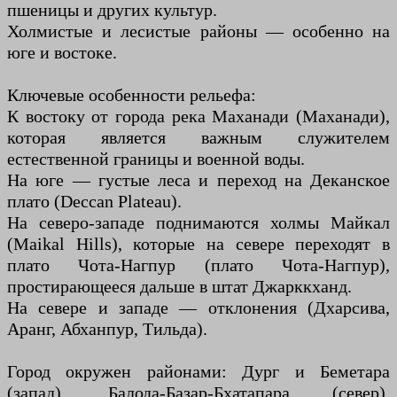
пшеницы и других культур.
Холмистые и лесистые районы — особенно на
юге и востоке.
Ключевые особенности рельефа:
К востоку от города река Маханади (Маханади),
которая является важным служителем
естественной границы и военной воды.
На юге — густые леса и переход на Деканское
плато (Deccan Plateau).
На северо-западе поднимаются холмы Майкал
(Maikal Hills), которые на севере переходят в
плато Чота-Нагпур (плато Чота-Нагпур),
простирающееся дальше в штат Джарккханд.
На севере и западе — отклонения (Дхарсива,
Аранг, Абханпур, Тильда).
Город окружен районами: Дург и Беметара
(запад), Балода-Базар-Бхатапара (север),