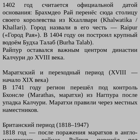
1402 год считается официальной датой
основания: Брахмдео Рай перенёс сюда столицу
своего королевства из Кхаллвари (Khalwatika /
Khallari). Город назвали в его честь — Raipur
(«Город Рая»). В 1404 году он построил крупный
водоём Будха Талаб (Burha Talab).
Райпур оставался важным центром династии
Калчури до XVIII века.
Маратхский и переходный период (XVIII —
начало XIX века)
В 1741 году регион перешёл под контроль
Бхонсле (Marathas, маратхи) из Нагпура после
упадка Калчури. Маратхи правили через местных
наместников.
Британский период (1818–1947)
1818 год — после поражения маратхов в англо-
маратхских войнах Райпур перешёл под