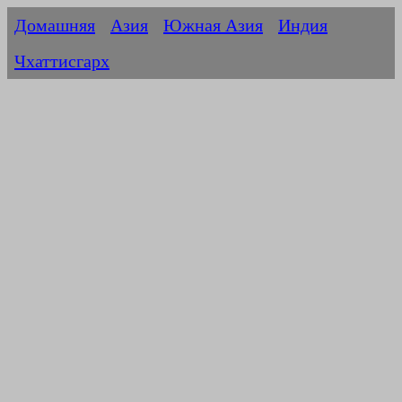
Домашняя
Азия
Южная Азия
Индия
Чхаттисгарх