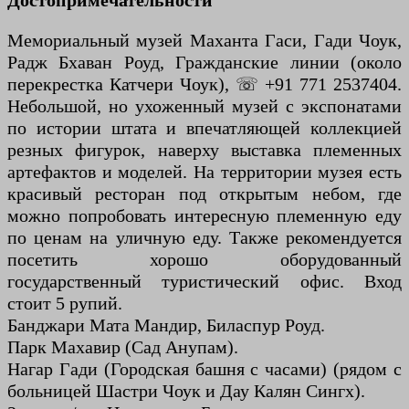
Достопримечательности
Мемориальный музей Маханта Гаси, Гади Чоук,
Радж Бхаван Роуд, Гражданские линии (около
перекрестка Катчери Чоук), ☏ +91 771 2537404.
Небольшой, но ухоженный музей с экспонатами
по истории штата и впечатляющей коллекцией
резных фигурок, наверху выставка племенных
артефактов и моделей. На территории музея есть
красивый ресторан под открытым небом, где
можно попробовать интересную племенную еду
по ценам на уличную еду. Также рекомендуется
посетить хорошо оборудованный
государственный туристический офис. Вход
стоит 5 рупий.
Банджари Мата Мандир, Биласпур Роуд.
Парк Махавир (Сад Анупам).
Нагар Гади (Городская башня с часами) (рядом с
больницей Шастри Чоук и Дау Калян Сингх).