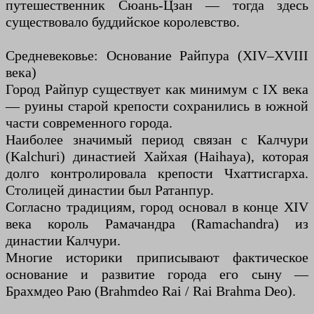
путешественник Сюань-Цзан — тогда здесь
существовало буддийское королевство.
Средневековье: Основание Райпура (XIV–XVIII
века)
Город Райпур существует как минимум с IX века
— руины старой крепости сохранились в южной
части современного города.
Наиболее значимый период связан с Калчури
(Kalchuri) династией Хайхая (Haihaya), которая
долго контролировала крепости Чхаттисгарха.
Столицей династии был Ратанпур.
Согласно традициям, город основал в конце XIV
века король Рамачандра (Ramachandra) из
династии Калчури.
Многие историки приписывают фактическое
основание и развитие города его сыну —
Брахмдео Раю (Brahmdeo Rai / Rai Brahma Deo).