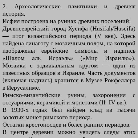
2. Археологические памятники и древняя
история.
Исфия построена на руинах древних поселений:
Древнееврейский город Хусифа (Husifah/Huseifa)
— итог византийского периода (V век). Здесь
найдена синагогу с мозаичным полом, на которой
изображены еврейские символы и надпись
«Шалом аль Исраэль» («Мир Израилю»).
Мозаика с зодиакальным кругом — один из
известных образцов в Израиле. Часть документов
(включая надпись) хранится в Музее Рокфеллера
в Иерусалиме.
Римско-византийские руины, захоронения с
оссуариями, керамикой и монетами (II–IV вв.).
В 1930-х годах был найден клад из тысячи
золотых монет римского периода.
Остатки крестоносцев и более ранних периодов.
В центре деревни можно увидеть следы этих