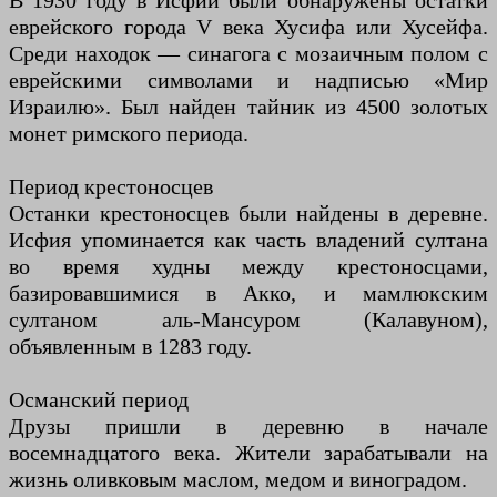
В 1930 году в Исфии были обнаружены остатки
еврейского города V века Хусифа или Хусейфа.
Среди находок — синагога с мозаичным полом с
еврейскими символами и надписью «Мир
Израилю». Был найден тайник из 4500 золотых
монет римского периода.
Период крестоносцев
Останки крестоносцев были найдены в деревне.
Исфия упоминается как часть владений султана
во время худны между крестоносцами,
базировавшимися в Акко, и мамлюкским
султаном аль-Мансуром (Калавуном),
объявленным в 1283 году.
Османский период
Друзы пришли в деревню в начале
восемнадцатого века. Жители зарабатывали на
жизнь оливковым маслом, медом и виноградом.