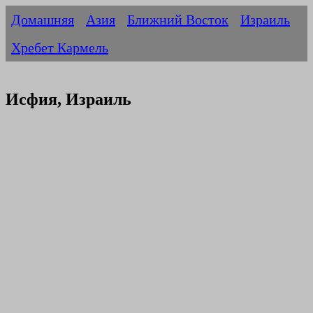
Домашняя
Азия
Ближний Восток
Израиль
Хребет Кармель
Исфия, Израиль