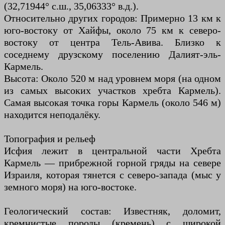
(32,71944° с.ш., 35,06333° в.д.).
Относительно других городов: Примерно 13 км к
юго-востоку от Хайфы, около 75 км к северо-
востоку от центра Тель-Авива. Близко к
соседнему друзскому поселению Далият-эль-
Кармель.
Высота: Около 520 м над уровнем моря (на одном
из самых высоких участков хребта Кармель).
Самая высокая точка горы Кармель (около 546 м)
находится неподалёку.
Топография и рельеф
Исфия лежит в центральной части Хребта
Кармель — прибрежной горной гряды на севере
Израиля, которая тянется с северо-запада (мыс у
земного моря) на юго-востоке.
Геологический состав: Известняк, доломит,
кремнистые породы (кремень) с широкой