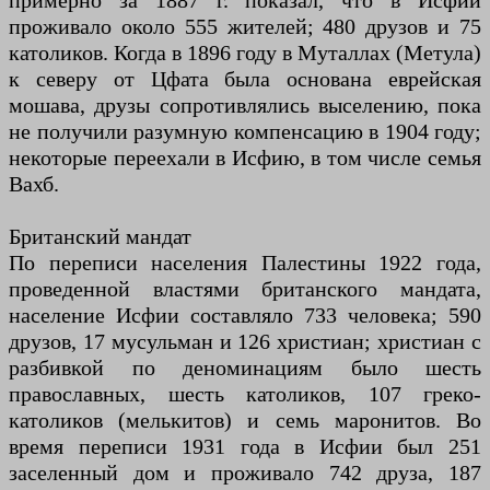
примерно за 1887 г. показал, что в Исфии
проживало около 555 жителей; 480 друзов и 75
католиков. Когда в 1896 году в Муталлах (Метула)
к северу от Цфата была основана еврейская
мошава, друзы сопротивлялись выселению, пока
не получили разумную компенсацию в 1904 году;
некоторые переехали в Исфию, в том числе семья
Вахб.
Британский мандат
По переписи населения Палестины 1922 года,
проведенной властями британского мандата,
население Исфии составляло 733 человека; 590
друзов, 17 мусульман и 126 христиан; христиан с
разбивкой по деноминациям было шесть
православных, шесть католиков, 107 греко-
католиков (мелькитов) и семь маронитов. Во
время переписи 1931 года в Исфии был 251
заселенный дом и проживало 742 друза, 187