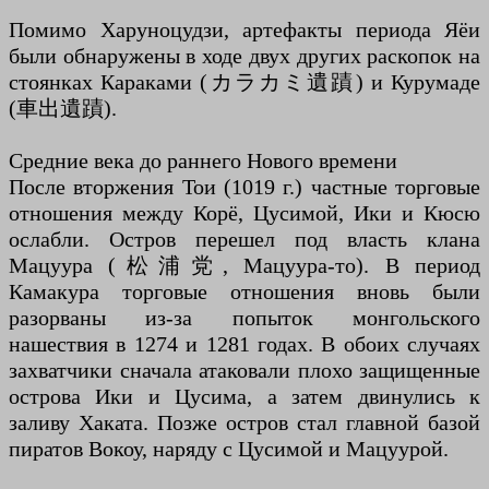
Помимо Харуноцудзи, артефакты периода Яёи
были обнаружены в ходе двух других раскопок на
стоянках Караками (カラカミ遺蹟) и Курумаде
(車出遺蹟).
Средние века до раннего Нового времени
После вторжения Тои (1019 г.) частные торговые
отношения между Корё, Цусимой, Ики и Кюсю
ослабли. Остров перешел под власть клана
Мацуура (松浦党, Мацуура-то). В период
Камакура торговые отношения вновь были
разорваны из-за попыток монгольского
нашествия в 1274 и 1281 годах. В обоих случаях
захватчики сначала атаковали плохо защищенные
острова Ики и Цусима, а затем двинулись к
заливу Хаката. Позже остров стал главной базой
пиратов Вокоу, наряду с Цусимой и Мацуурой.