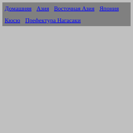
Домашняя
Азия
Восточная Азия
Япония
Кюсю
Префектура Нагасаки