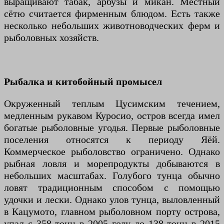
выращивают табак, арбузы и микан. Местный
сётю считается фирменным блюдом. Есть также
несколько небольших животноводческих ферм и
рыболовных хозяйств.
Рыбалка и китобойный промысел
Окруженный теплым Цусимским течением,
медленным рукавом Куросио, остров всегда имел
богатые рыболовные угодья. Первые рыболовные
поселения относятся к периоду Яёй.
Коммерческое рыболовство ограничено. Однако
рыбная ловля и морепродукты добываются в
небольших масштабах. Голубого тунца обычно
ловят традиционным способом с помощью
удочки и лески. Однако улов тунца, выловленный
в Кацумото, главном рыболовном порту острова,
упал с 358 тонн в 2005 году до 138 тонн в 2015