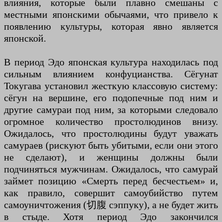
влияния, которые были плавно смешаны с
местными японскими обычаями, что привело к
появлению культуры, которая явно является
японской.
В период Эдо японская культура находилась под
сильным влиянием конфуцианства. Сёгунат
Токугава установил жесткую классовую систему:
сёгун на вершине, его подопечные под ним и
другие самураи под ним, за которыми следовало
огромное количество простолюдинов внизу.
Ожидалось, что простолюдины будут уважать
самураев (рискуют быть убитыми, если они этого
не сделают), и женщины должны были
подчиняться мужчинам. Ожидалось, что самурай
займет позицию «Смерть перед бесчестьем» и,
как правило, совершит самоубийство путем
самоуничтожения (切腹 сэппуку), а не будет жить
в стыде. Хотя период Эдо закончился