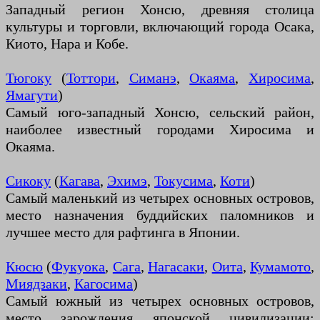
Западный регион Хонсю, древняя столица
культуры и торговли, включающий города Осака,
Киото, Нара и Кобе.
Тюгоку
(
Тоттори
,
Симанэ
,
Окаяма
,
Хиросима
,
Ямагути
)
Самый юго-западный Хонсю, сельский район,
наиболее известный городами Хиросима и
Окаяма.
Сикоку
(
Кагава
,
Эхимэ
,
Токусима
,
Коти
)
Самый маленький из четырех основных островов,
место назначения буддийских паломников и
лучшее место для рафтинга в Японии.
Кюсю
(
Фукуока
,
Сага
,
Нагасаки
,
Оита
,
Кумамото
,
Миядзаки
,
Кагосима
)
Самый южный из четырех основных островов,
место зарождения японской цивилизации;