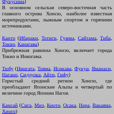
Фукусима
)
В основном сельская северо-восточная часть
главного острова Хонсю, наиболее известная
морепродуктами, лыжным спортом и горячими
источниками.
Канто
(
Ибараки
,
Тотиги
,
Гумма
,
Сайтама
,
Тиба
,
Токио
,
Канагава
)
Прибрежная равнина Хонсю, включает города
Токио и Иокогама.
Тюбу
(
Ниигата
,
Тояма
,
Исикава
,
Фукуи
,
Яманаси
,
Нагано
,
Сидзуока
,
Айти
,
Гифу
)
Гористый средний регион Хонсю, где
преобладают Японские Альпы и четвертый по
величине город Японии Нагоя.
Кансай
(
Сига
,
Миэ
,
Киото
,
Осака
,
Нара
,
Вакаяма
,
Хиого
)