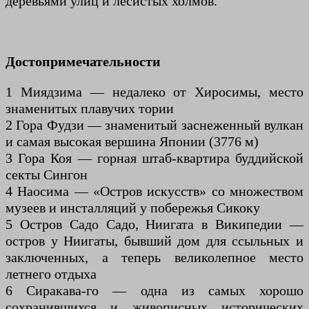
деревьями улиц и лесистых холмов.
Достопримечательности
1 Миядзима — недалеко от Хиросимы, место
знаменитых плавучих тории
2 Гора Фудзи — знаменитый заснеженный вулкан
и самая высокая вершина Японии (3776 м)
3 Гора Коя — горная штаб-квартира буддийской
секты Сингон
4 Наосима — «Остров искусств» со множеством
музеев и инсталляций у побережья Сикоку
5 Остров Садо Садо, Ниигата в Википедии —
остров у Ниигаты, бывший дом для ссыльных и
заключенных, а теперь великолепное место
летнего отдыха
6 Сиракава-го — одна из самых хорошо
сохранившихся и живописных исторических