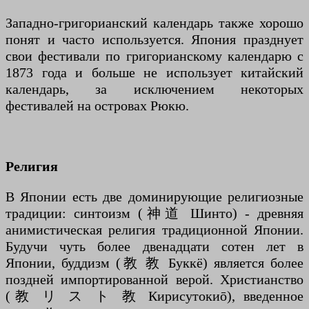
Западно-григорианский календарь также хорошо
понят и часто используется. Япония празднует
свои фестивали по григорианскому календарю с
1873 года и больше не использует китайский
календарь, за исключением некоторых
фестивалей на островах Рюкю.
Религия
В Японии есть две доминирующие религиозные
традиции: синтоизм (神道 Шинто) - древняя
анимистическая религия традиционной Японии.
Будучи чуть более двенадцати сотен лет в
Японии, буддизм (教 教 Буккё) является более
поздней импортированной верой. Христианство
(教 リ ス ト 教 Кирисутокиō), введенное