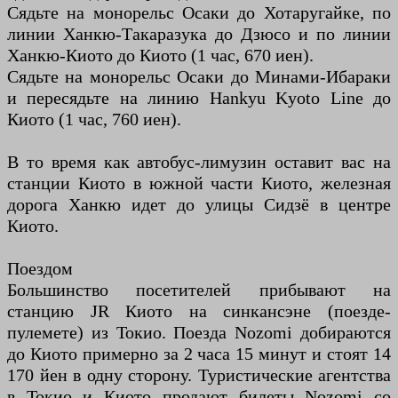
Сядьте на монорельс Осаки до Хотаругайке, по
линии Ханкю-Такаразука до Дзюсо и по линии
Ханкю-Киото до Киото (1 час, 670 иен).
Сядьте на монорельс Осаки до Минами-Ибараки
и пересядьте на линию Hankyu Kyoto Line до
Киото (1 час, 760 иен).
В то время как автобус-лимузин оставит вас на
станции Киото в южной части Киото, железная
дорога Ханкю идет до улицы Сидзё в центре
Киото.
Поездом
Большинство посетителей прибывают на
станцию JR Киото на синкансэне (поезде-
пулемете) из Токио. Поезда Nozomi добираются
до Киото примерно за 2 часа 15 минут и стоят 14
170 йен в одну сторону. Туристические агентства
в Токио и Киото продают билеты Nozomi со