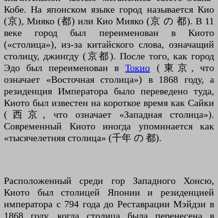
Кобе. На японском языке город называется Кио
(京), Мияко (都) или Кио Мияко (京 の 都). В 11
веке город был переименован в Киото
(«столица»), из-за китайского слова, означащий
столицу, джингду (京都). После того, как город
Эдо был переименован в
Токио
(東京, что
означает «Восточная столица») в 1868 году, а
резиденция Императора было переведено туда,
Киото был известен на короткое время как Сайки
(西京, что означает «Западная столица»).
Современный Киото иногда упоминается как
«тысячелетняя столица» (千年 の 都).
Расположенный среди гор Западного Хонсю,
Киото был столицей Японии и резиденцией
императора с 794 года до Реставрации Мэйдзи в
1868 году, когда столица была перенесена в