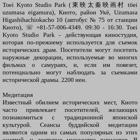
Toei Kyoto Studio Park (東映太秦映画村 tōei
uzumasa eigamura), Киото, район Укё, Uzumasa
Higashihachiokacho 10 (автобус № 75 от станции
Киото), ☏ +81-57-006-4349. 09:30 - 16:30. Toei
Kyoto Studio Park - действующая киностудия,
которая по-прежнему используется для съемок
исторических драм. Посетители могут посетить
наружные декорации, используемые во многих
фильмах о самураях, и, если им повезет,
потенциально могут наблюдать за съемками
исторической драмы. 2200 иен.
Медитация
Известный обилием исторических мест, Киото
часто привлекает посетителей, желающих
познакомиться с традиционной японской
культурой. Сеансы буддийской медитации
являются одним из самых популярных из этих
занятий, и доступно множество вариантов. В