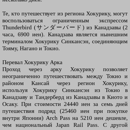
Те, кто путешествует из региона Хокурику, могут
воспользоваться ограниченным экспрессом
Thunderbird (サンダーバード) из Канадзавы (2
часа, 6900 иен). Канадзава является нынешним
терминалом Хокурику Синкансэн, соединяющим
Тояму, Нагано и Токио.
Перевал Хокурику Арка
Проход через арку Хокурику позволяет
неограниченно путешествовать между Токио и
районом Кансай через регион Хокурику,
используя Хокурику Синкансэн из Токио в
Канадзаву и Тандерберд из Канадзавы в Киото и
Осаку. При стоимости 24440 иен за семь дней
путешествия подряд (25460 иен при покупке
внутри Японии) Arch Pass на 5210 иен дешевле,
чем национальный Japan Rail Pass. С другой