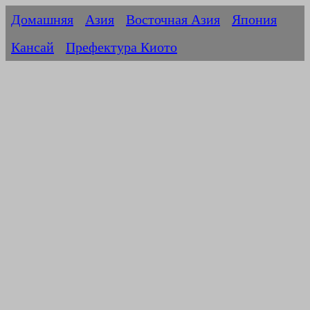
Домашняя
Азия
Восточная Азия
Япония
Кансай
Префектура Киото