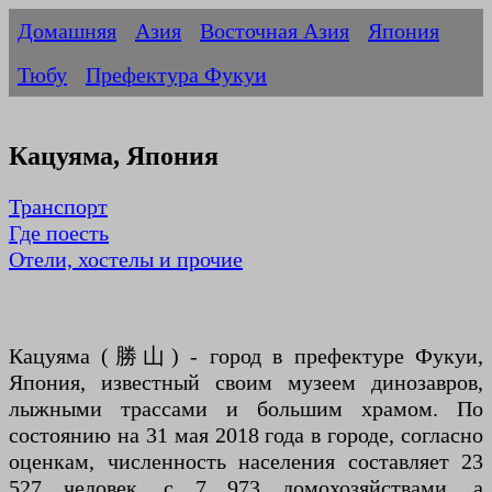
Домашняя
Азия
Восточная Азия
Япония
Тюбу
Префектура Фукуи
Кацуяма, Япония
Транспорт
Где поесть
Отели, хостелы и прочие
Кацуяма (勝山) - город в префектуре Фукуи,
Япония, известный своим музеем динозавров,
лыжными трассами и большим храмом. По
состоянию на 31 мая 2018 года в городе, согласно
оценкам, численность населения составляет 23
527 человек, с 7 973 домохозяйствами, а