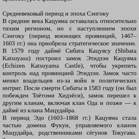
Средневековый период и эпоха Сэнгоку
В средние века Кацуяма оставалась относительно
тихим регионом, но с наступлением эпохи
Сэнгоку (период воюющих провинций, 1467–
1603 гг.) она приобрела стратегическое значение.
В 1579 году даймё Сибата Кацуясу (Shibata
Katsuyasu) построил замок Этидзэн Кацуяма
(Echizen Katsuyama Castle), чтобы укрепить
контроль над провинцией Этидзэн. Замок часто
менял владельцев из-за войн и политических
интриг. После смерти Сибаты в 1583 году (он был
побежден Тоётоми Хидэёси), замок перешел к
другим кланам, включая клан Ода и позже — к
даймё из клана Мацудайра.
В период Эдо (1603–1868 гг.) Кацуяма стала
частью домена Фукуи, управляемого кланом
Мацудайра, родственниками сёгунов Токугава.