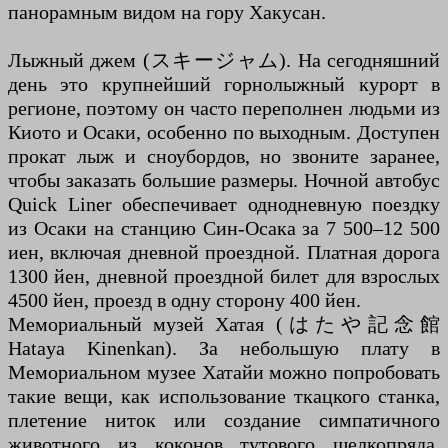
панорамным видом на гору Хакусан.
Лыжный джем (スキージャム). На сегодняшний
день это крупнейший горнолыжный курорт в
регионе, поэтому он часто переполнен людьми из
Киото и Осаки, особенно по выходным. Доступен
прокат лыж и сноубордов, но звоните заранее,
чтобы заказать большие размеры. Ночной автобус
Quick Liner обеспечивает однодневную поездку
из Осаки на станцию Син-Осака за 7 500–12 500
иен, включая дневной проездной. Платная дорога
1300 йен, дневной проездной билет для взрослых
4500 йен, проезд в одну сторону 400 йен.
Мемориальный музей Хатая (はたや記念館
Hataya Kinenkan). За небольшую плату в
Мемориальном музее Хатайи можно попробовать
такие вещи, как использование ткацкого станка,
плетение ниток или создание симпатичного
животного из коконов тутового шелкопряда.