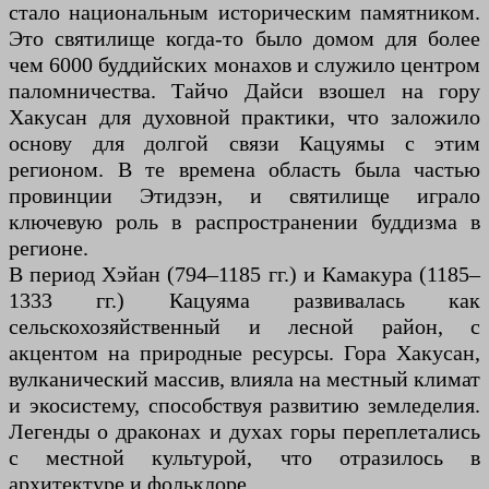
стало национальным историческим памятником.
Это святилище когда-то было домом для более
чем 6000 буддийских монахов и служило центром
паломничества. Тайчо Дайси взошел на гору
Хакусан для духовной практики, что заложило
основу для долгой связи Кацуямы с этим
регионом. В те времена область была частью
провинции Этидзэн, и святилище играло
ключевую роль в распространении буддизма в
регионе.
В период Хэйан (794–1185 гг.) и Камакура (1185–
1333 гг.) Кацуяма развивалась как
сельскохозяйственный и лесной район, с
акцентом на природные ресурсы. Гора Хакусан,
вулканический массив, влияла на местный климат
и экосистему, способствуя развитию земледелия.
Легенды о драконах и духах горы переплетались
с местной культурой, что отразилось в
архитектуре и фольклоре.