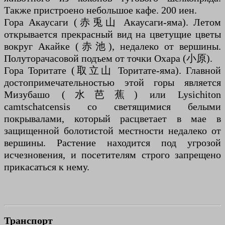
Также пристроено небольшое кафе. 200 иен.
Гора Акаусаги (赤兎山 Акаусаги-яма). Летом
открывается прекрасный вид на цветущие цветы
вокруг Акайке (赤池), недалеко от вершины.
Полуторачасовой подъем от точки Охара (小原).
Гора Торитате (取立山 Торитате-яма). Главной
достопримечательностью этой горы является
Мизубашо (水芭蕉) или Lysichiton
camtschatcensis со светящимися белыми
покрывалами, который расцветает в мае в
защищенной болотистой местности недалеко от
вершины. Растение находится под угрозой
исчезновения, и посетителям строго запрещено
прикасаться к нему.
Транспорт