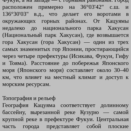
расположен примерно на 36°03'42" с.ш. и
136°30'03" в.д., что делает его воротами в
окружающих горных районах. От Кацуямы
недалеко до национального парка Хакусан
(Национальный парк Хакусан), где возвышается
гора Хакусан (гора Хакусан) — один из трех
самых знаменитых гор Японии, простирающийся
через четыре префектуры (Исикава, Фукуи, Гифу
и Тояма). Расстояние до побережья Японского
моря (Японского моря) составляет около 30–40
км, что влияет на местный климат и доступ к
морским ресурсам.
Топография и рельеф
География Кацуяма соответствует долинному
бассейну, вырезанной реке Кузурю — самой
крупной реке в префектуре Фукуи. Центральная
часть города представляет собой плоские