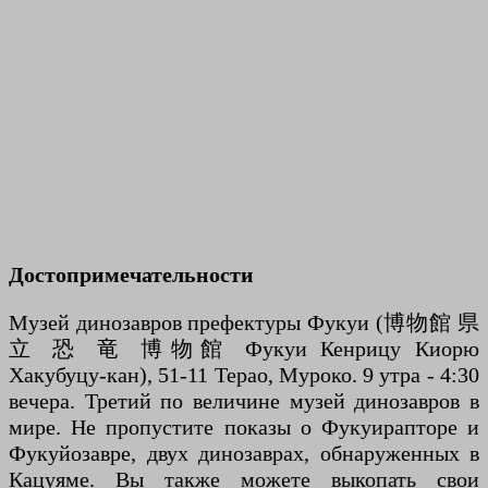
Достопримечательности
Музей динозавров префектуры Фукуи (博物館 県
立 恐 竜 博物館 Фукуи Кенрицу Киорю
Хакубуцу-кан), 51-11 Терао, Муроко. 9 утра - 4:30
вечера. Третий по величине музей динозавров в
мире. Не пропустите показы о Фукуирапторе и
Фукуйозавре, двух динозаврах, обнаруженных в
Кацуяме. Вы также можете выкопать свои