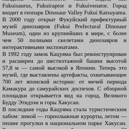
Fukuisaurus, Fukuiraptor и Fukuivenator. Город
входит в геопарк Dinosaur Valley Fukui Katsuyama.
В 2000 году открыт Фукуйский префектурный
музей динозавров (Fukui Prefectural Dinosaur
Museum), один из крупнейших в мире, с более
чем 50 полными скелетами динозавров и
интерактивными экспонатами.
В 1992 году замок Кацуяма был реконструирован
и расширен до шестиэтажной башни высотой
57,8 м — самой высокой в Японии. Теперь это
музей, где выставлены артефакты, охватывающие
700 лет японской истории: от мечей периода
Камакура до самурайских доспехов. С обзорной
площадки открывается вид на город, Великого
Будду Этидзэн и горы Хакусан.
В последние годы Кацуяма стала туристическим
хабом: зимой — горнолыжные курорты, летом —
пешие прогулки в национальном парке Хакусан.