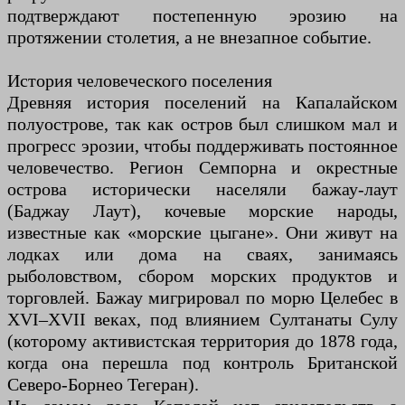
подтверждают постепенную эрозию на
протяжении столетия, а не внезапное событие.
История человеческого поселения
Древняя история поселений на Капалайском
полуострове, так как остров был слишком мал и
прогресс эрозии, чтобы поддерживать постоянное
человечество. Регион Семпорна и окрестные
острова исторически населяли бажау-лаут
(Баджау Лаут), кочевые морские народы,
известные как «морские цыгане». Они живут на
лодках или дома на сваях, занимаясь
рыболовством, сбором морских продуктов и
торговлей. Бажау мигрировал по морю Целебес в
XVI–XVII веках, под влиянием Султанаты Сулу
(которому активистская территория до 1878 года,
когда она перешла под контроль Британской
Северо-Борнео Тегеран).