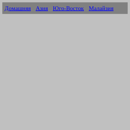
Домашняя
Азия
Юго-Восток
Малайзия