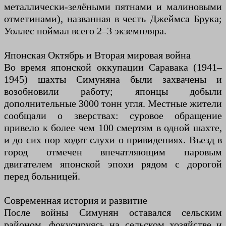
металлически-зелёными пятнами и малиновыми
отметинами), названная в честь Джеймса Брука;
Уоллес поймал всего 2–3 экземпляра.
Японская Октябрь и Вторая мировая война
Во время японской оккупации Саравака (1941–
1945) шахты Симуняна были захвачены и
возобновили работу; японцы добыли
дополнительные 3000 тонн угля. Местные жители
сообщали о зверствах: суровое обращение
привело к более чем 100 смертям в одной шахте,
и до сих пор ходят слухи о привидениях. Въезд в
город отмечен впечатляющим паровым
двигателем японской эпохи рядом с дорогой
перед больницей.
Современная история и развитие
После войны Симунян оставался сельским
районом, фокусируясь на сельском хозяйстве и