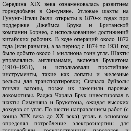
Середина XIX века ознаменовалась развитием
горнодобычи в Симуняне. Угловые шахты на
Гунунг-Нгели были открыты в 1870-х годах при
поддержке Джеймса Брука и Британской
компании Борнео, с использованием достижений
китайских рабочих. В ходе операций около 1872
года (или раньше), а за период с 1874 по 1931 год
было добыто около 1 миллиона тонн угля. Шахты
управлялись англичанами, включая Брукетона
(1910–1931), и использовали простейшие
инструменты, такие как лопаты и железные
рельсы для транспортировки; Сначала буйволы
тянули вагоны, позже их заменили паровые
локомотивы. Раджа Чарльз Брук инвестировал в
шахты Симуняна и Брукетона, ожидая высоких
доходов от угля. По шести направлениям работ (с
конца XIX века до XX века) уголь в основном
определял потребление электроэнергии: для
горнодобычи, государственных пароходов и