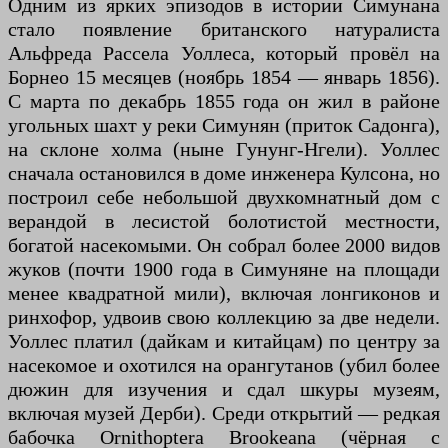
Одним из ярких эпизодов в истории Симунана
стало появление британского натуралиста
Альфреда Рассела Уоллеса, который провёл на
Борнео 15 месяцев (ноябрь 1854 — январь 1856).
С марта по декабрь 1855 года он жил в районе
угольных шахт у реки Симунян (приток Садонга),
на склоне холма (ныне Гунунг-Нгели). Уоллес
сначала остановился в доме инженера Кулсона, но
построил себе небольшой двухкомнатный дом с
верандой в лесистой болотистой местности,
богатой насекомыми. Он собрал более 2000 видов
жуков (почти 1900 года в Симуняне на площади
менее квадратной мили), включая лонгиконов и
ринхофор, удвоив свою коллекцию за две недели.
Уоллес платил (дайкам и китайцам) по центру за
насекомое и охотился на орангутанов (убил более
дюжин для изучения и сдал шкуры музеям,
включая музей Дерби). Среди открытий — редкая
бабочка Ornithoptera Brookeana (чёрная с