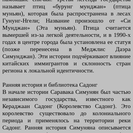
называет птиц «бурунг мунджан» (птица
муньян), которая была распространена в лесах
Гунунг-Нгели; Название произошло от «Си
Мунджан» (Эта муньян). Птица считается
вымершей из-за легкой деятельности, и в 1990-х
годах в центре города была установлена ​​ее статуя
(позже перенесена в Меджлис Даэра
Симунджан). Эти истории подчёркивают влияние
китайских иммигрантов и склонность стран
региона к локальной идентичности.
Ранняя история и библиотека Садонг
В начале истории Саравака Симунян был частью
независимого государства, известного как
Кераджаан Садонг (Королевство Садонг). Это
королевство существовало до колониального
периода и применялось на территории реки
Садонг. Ранняя история Симуняна описывается