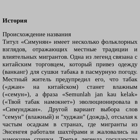
История
Происхождение названия
Титул «Симунян» имеет несколько фольклорных
взглядов, отражающих местные традиции и
влиятельных мигрантов. Одна из легенд связана с
китайским торговцем, который привез одежду
(ванканг) для сушки табака в пасмурную погоду.
Местный житель предупредил его, что табак
(«джан» на китайском) станет влажным
(«семун»), а фраза «Semunlah jan kau kelak»
(«Твой табак намокнет») эволюционировала в
«Симунджан». Другой вариант выбора слов
"семун" (влажный) и "худжан" (дождь), отсылая к
частым осадкам в странах, где мигранты из
Энсенгея работали шахтёрами и жаловались на
намокшие спички. Третья легенда государства