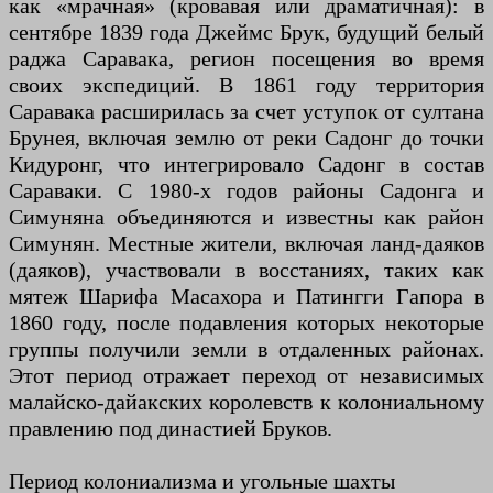
как «мрачная» (кровавая или драматичная): в
сентябре 1839 года Джеймс Брук, будущий белый
раджа Саравака, регион посещения во время
своих экспедиций. В 1861 году территория
Саравака расширилась за счет уступок от султана
Брунея, включая землю от реки Садонг до точки
Кидуронг, что интегрировало Садонг в состав
Сараваки. С 1980-х годов районы Садонга и
Симуняна объединяются и известны как район
Симунян. Местные жители, включая ланд-даяков
(даяков), участвовали в восстаниях, таких как
мятеж Шарифа Масахора и Патингги Гапора в
1860 году, после подавления которых некоторые
группы получили земли в отдаленных районах.
Этот период отражает переход от независимых
малайско-дайакских королевств к колониальному
правлению под династией Бруков.
Период колониализма и угольные шахты