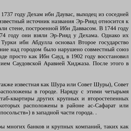
1737 году Дехам ибн Даувас, выходец из соседней
 известный источник названия Эр-Рияд относится к
али стене, построенной Ибн Даввасом. В 1744 году
4 году они взяли Эр-Рияд у Дехама. Однако их
. Турки ибн Абдулла основал Второе государство
вление над городом было нарушено совместный союз
аде просто как Ибн Сауд, в 1902 году восстановил
нием Саудовской Аравией Хиджаза. После этого в
также известная как Шура или Совет Шуры), Совет
расположены в городе. Наряду с этими четырьмя
штаб-квартиры других крупных и второстепенных
 которых расположены в районе ас-Сафарат или
afarat, букв. «Район посольств») в западной части города. .
ры многих банков и крупных компаний, таких как