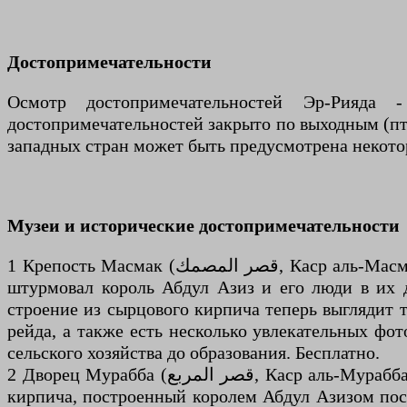
Достопримечательности
Осмотр достопримечательностей Эр-Рияда 
достопримечательностей закрыто по выходным (пт
западных стран может быть предусмотрена некотор
Музеи и исторические достопримечательности
1 Крепость Масмак (قصر المصمك, Каср аль-Масмак), Дейра. Временно закрыт из-за COVID-19. Сердце старого Эр-Рияда, это была крепость, которую
штурмовал король Абдул Азиз и его люди в их д
строение из сырцового кирпича теперь выглядит т
рейда, а также есть несколько увлекательных фот
сельского хозяйства до образования. Бесплатно.
2 Дворец Мурабба (قصر المربع, Каср аль-Мурабба) (рядом с Национальным музеем). Су-пятница 18–21. Второй старый дворец Эр-Рияда из сырцового
кирпича, построенный королем Абдул Азизом посл