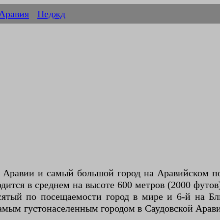
 Аравия
Неджд
одится в среднем на высоте 600 метров (2000 футо
есятый по посещаемости город в мире и 6-й на Б
 самым густонаселенным городом в Саудовской Ара