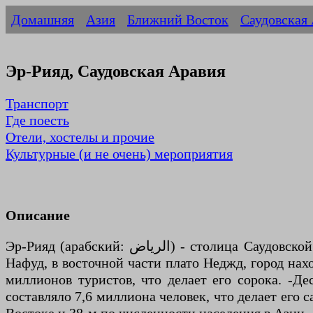
Домашняя
Азия
Ближний Восток
Саудовская
Эр-Рияд, Саудовская Аравия
Транспорт
Где поесть
Отели, хостелы и прочие
Культурные (и не очень) мероприятия
Описание
Эр-Рияд (арабский: الرياض) - столица Саудовской Аравии и самый большой город на Аравийском полуострове. Расположенный в центре пустыни ан-
Нафуд, в восточной части плато Неджд, город нах
миллионов туристов, что делает его сорока. -Д
составляло 7,6 миллиона человек, что делает его