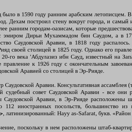
 было в 1590 году ранним арабским летописцем. В 
од. Дехам построил стену вокруг города, и самый
более ранним городам-оазисам, которые предшествов
с эмиром Дирьи Мухаммадом бин Саудом, а в 177
рство Саудовской Аравии, в 1818 году распалось
Рияд своей столицей в 1825 году. Однако его пра
0-го века 'Абдулазиз ибн Сауд, известный на Зап
е правление к 1926 году с окончательным завоева
удовской Аравией со столицей в Эр-Рияде.
р Саудовской Аравии. Консультативная ассамблея (
 судебный совет Саудовской Аравии - все они 
емы Саудовской Аравии, в Эр-Рияде расположены 
но 112 иностранных посольств, большинство из
дипломатическом квартале (арабский: حي السفارات, латинизированный: Hayy as-S
чение, поскольку в нем расположены штаб-кварти