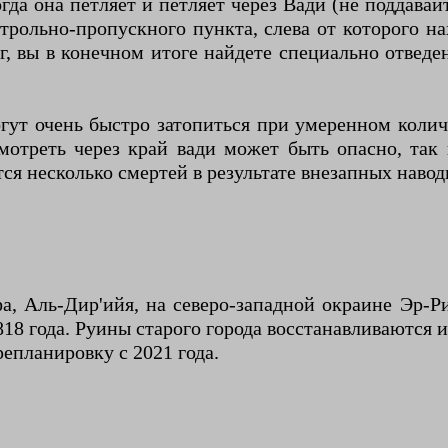
огда она петляет и петляет через Вади (не поддавай
трольно-пропускного пункта, слева от которого н
юг, вы в конечном итоге найдете специально отвед
гут очень быстро затопиться при умеренном колич
мотреть через край вади может быть опасно, так 
ся несколько смертей в результате внезапных навод
 Аль-Дир'ийя, на северо-западной окраине Эр-Ри
18 года. Руины старого города восстанавливаются и
репланировку с 2021 года.