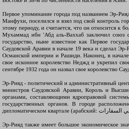
Востоке и 38-м по численности населения в Азии.
Первое упоминание города под названием Эр-Рияд
Манфухи, поселился и взял под свой контроль гор
этому периоду, и считается, что он относится к 
Мухаммад ибн 'Абд аль-Ваххаб заключил союз 
государство, ныне известное как Первое госуда
Саудовской Аравии в начале 19 века и сделал Эр-
Османской империи и Рашиди. Наконец, в начале 2
свое исконное королевство Неджд и укрепил сво
сентябре 1932 года он назвал свое королевство Са
Эр-Рияд - политический и административный цент
министров Саудовской Аравии, Король и Высший
органами, составляющими ядро ​​правовой сист
государственных органов. В городе расположе
Эр-Рияд также имеет большое экономическое зна