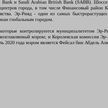
ank и Saudi Arabian British Bank (SABB). Шоссе
 центров города, в том числе Финансовый район
ства. Эр-Рияд - один из самых быстрорастущих
знан глобальным городом.
ролируются муниципалитетом Эр-Рияда (арабский: أمانة الرياض
, возглавляемый мэром; и Королевская комиссия Эр
ль 2020 года мэром является Фейсал бин Абдель А