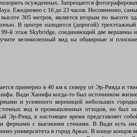
опозорить осужденных. Запрещается фотографировать
высоте 305 метров, является вторым по высоте з
очью. В центре находится (дорогой) трехэтажный
 99-й этаж Skybridge, соединяющий две вершины н
лучите великолепный вид на обширные и плоские
ается примерно в 40 км к северу от Эр-Рияда и тяне
нифа. Вади Ханифа когда-то был источником жизн
мами и усеянного вереницей небольших городко
 сточных вод и промышленных отходов, но был з
ый Эр-Рияд, в настоящее время представляет соб
и фермами с высокими стенами. В Вади есть неск
мимо университета в город Арках. В конце концов в