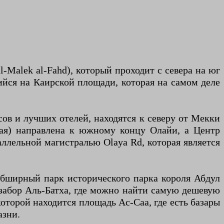
щийся на Каирской площади, которая на самом деле
ая) направлена ​​к южному концу Олайи, а Центр
аллельной магистралью Olaya Rd, которая является
 обширный парк исторического парка короля Абдул
 забор Аль-Батха, где можно найти самую дешевую
которой находится площадь Ас-Саа, где есть базары
азни.