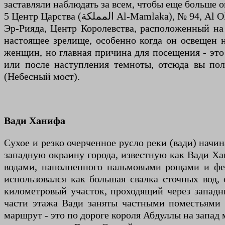
заставляли наблюдать за всем, чтобы еще больше 
5 Центр Царства (المملكة Al-Mamlaka), № 94, Al Olaya. Ежедневно с 16 до 23 часов. Несомненно, самый потрясающий образец современной архитектуры
Эр-Рияда, Центр Королевства, расположенный на 
настоящее зрелище, особенно когда он освещен н
женщин, но главная причина для посещения - это
или после наступления темноты, отсюда вы по
(Небесный мост).
Вади Ханифа
Сухое и резко очерченное русло реки (вади) начин
западную окраину города, известную как Вади Ха
водами, наполненного пальмовыми рощами и фер
использовался как большая свалка сточных вод,
километровый участок, проходящий через западн
части этажа Вади заняты частными поместьями 
маршрут - это по дороге короля Абдуллы на запад 