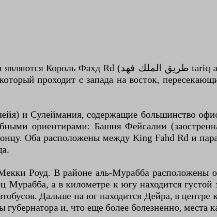
q al-Malek al-Fahd), который проходит с севера на юг
, который проходит с запада на восток, пересекаю
обными ориентирами: Башня Фейсалии (заостренн
концу. Оба расположены между King Fahd Rd и пар
да.
т Мекки Роуд. В районе аль-Мурабба расположены
ец Мурабба, а в километре к югу находится густой
тобусов. Дальше на юг находится Дейра, в центре 
 губернатора и, что еще более болезненно, места к