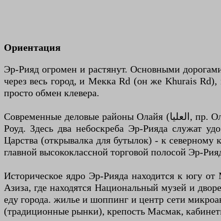
Ориентация
Эр-Рияд огромен и растянут. Основными дорогами являются Король Фахд Rd (طريق الملك فهد tari
через весь город, и Мекка Rd (он же Khurais Rd)
просто обмен клевера.
Современные деловые районы Олайя (العليا, пр. Олейя) и Сулеймания, содержащие большинство офисов и лучших отелей, находятся к северу от Мекки
Роуд. Здесь два небоскреба Эр-Рияда служат уд
Царства (открывалка для бутылок) - к северному 
главной высококлассной торговой полосой Эр-Рия
Историческое ядро ​​Эр-Рияда находится к югу о
Азиза, где находятся Национальный музей и двор
еду города. жилье и шоппинг и центр сети микроав
(традиционные рынки), крепость Масмак, кабинеты