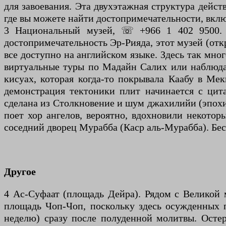
для завоевания. Эта двухэтажная структура дейст
где вы можете найти достопримечательности, вклю
3 Национальный музей, ☏ +966 1 402 9500. От
достопримечательность Эр-Рияда, этот музей (отк
все доступно на английском языке. Здесь так мног
виртуальные туры по Мадайн Салих или наблюд
кисуах, которая когда-то покрывала Каабу в Ме
демонстрация тектоники плит начинается с цит
сделана из Столкновение и шум джахилийи (эпохи
поет хор ангелов, вероятно, вдохновили некото
соседний дворец Мурабба (Каср аль-Мурабба). Бес
Другое
4 Ас-Суфаат (площадь Дейра). Рядом с Великой 
площадь Чоп-Чоп, поскольку здесь осужденных 
неделю) сразу после полуденной молитвы. Остере