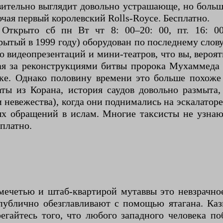
вительно выглядит довольно устрашающе, но больш
чая первый королевский Rolls-Royce. Бесплатно.
крыто сб пн Вт чт 8: 00–20: 00, пт. 16: 00–
рытый в 1999 году) оборудован по последнему слову
о видеопрезентаций и мини-театров, что вы, вероя
ая за реконструкциями битвы пророка Мухаммеда
кке. Однако половину времени это больше похоже
аты из Корана, история саудов довольно размыта
 невежества), когда они поднимались на эскалатор
рых обращений в ислам. Многие таксисты не узнаю
платно.
мечетью и штаб-квартирой мутаввы это невзрачное
публично обезглавливают с помощью ятагана. Ка
гайтесь того, что любого западного человека по