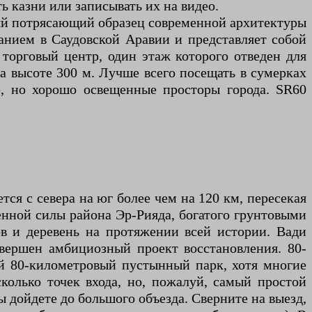
 казни или записывать их на видео.
данием в Саудовской Аравии и представляет собой
 торговый центр, один этаж которого отведен для
а высоте 300 м. Лучше всего посещать в сумерках
, но хорошо освещенные просторы города. SR60
тся с севера на юг более чем на 120 км, пересекая
енной силы района Эр-Рияда, богатого грунтовыми
в и деревень на протяжении всей истории. Вади
авершен амбициозный проект восстановления. 80-
ой 80-километровый пустынный парк, хотя многие
олько точек входа, но, пожалуй, самый простой
ы дойдете до большого объезда. Сверните на выезд,