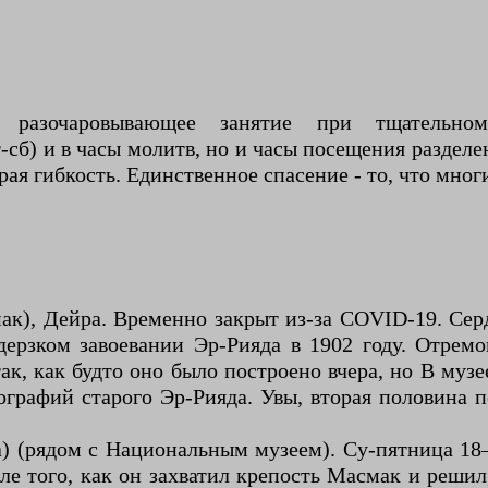
- разочаровывающее занятие при тщательн
-сб) и в часы молитв, но и часы посещения раздел
ая гибкость. Единственное спасение - то, что мног
ерзком завоевании Эр-Рияда в 1902 году. Отрем
ак, как будто оно было построено вчера, но В муз
ографий старого Эр-Рияда. Увы, вторая половина 
е того, как он захватил крепость Масмак и решил,