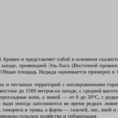
Аравии и представляет собой в основном скалисто
 западе, провинцией Эль-Хаса (Восточной провинц
. Общая площадь Неджда оценивается примерно в 1
ых и песчаных территорий с изолированными гора
 востоке до 1500 метров на западе, с средней высо
прохладные ночи, а зимой — от 0 до 20°C, с ред
вади иногда заполняются во время редких ливней
 тамариск и травы, а фауна — газелей, лис, змей и
озможны сельское хозяйство и урбанизация.