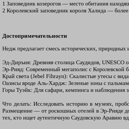
1 Заповедник козерогов — место обитания находя
2 Королевский заповедник короля Халида — более
Достопримечательности
Недж предлагает смесь исторических, природных 
Эд-Диръия: Древняя столица Саудидов, UNESCO о
Эр-Рияд: Современный мегаполис с Королевской 
Край света (Jebel Fihrayn): Скалистые утесы с ви
Оазисы вроде Аль-Хардж: Зеленые зоны с пальмам
Горы Туэйк: Для сафари, кемпинга и наблюдения з
Что делать: Исследовать историю в музеях, проб
Размещение — от роскошных отелей в Эр-Рияде до 
тех, кто ищет аутентичную Саудовскую Аравию вд