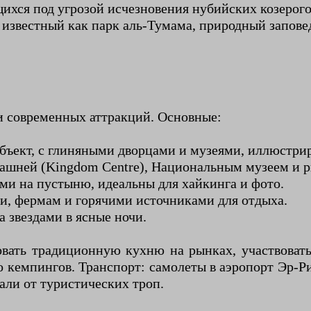
щихся под угрозой исчезновения нубийских козеро
 известный как парк аль-Тумама, природный запове
и современных аттракций. Основные:
бъект, с глиняными дворцами и музеями, иллюстр
башней (Kingdom Centre), Национальным музеем и 
дами на пустыню, идеальны для хайкинга и фото.
и, фермам и горячими источниками для отдыха.
а звездами в ясные ночи.
овать традиционную кухню на рынках, участвовать
кемпингов. Транспорт: самолеты в аэропорт Эр-Ри
али от туристических троп.