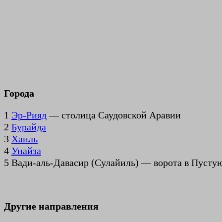
Города
1
Эр-Рияд
— столица Саудовской Аравии
2
Бурайда
3
Хаиль
4
Унайза
5 Вади-аль-Давасир (Сулайиль) — ворота в Пустую
Другие направления