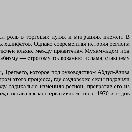
ал роль в торговых путях и миграциях племен. В
их халифатов. Однако современная история региона
заключен альянс между правителем Мухаммадом ибн
хабизму — строгому толкованию ислама, ставшему
ц, Третьего, которое под руководством Абдул-Азиза
тром этого процесса, где саудовские силы подавили
ду радикально изменило регион, превратив его из
жд оставался консервативным, но с 1970-х годов