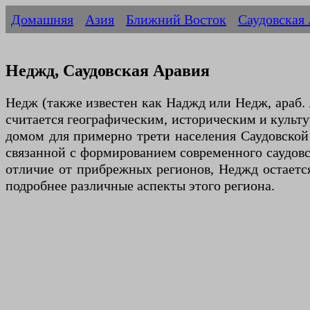
Домашняя
Азия
Ближний Восток
Саудовская
Неджд, Саудовская Аравия
Недж (также известен как Наджд или Недж, араб. نجد) — это центральный регион Саудовской Аравии, представляющий собой обширное плато, которое
считается географическим, историческим и культу
домом для примерно трети населения Саудовской
связанной с формированием современного саудовс
отличие от прибрежных регионов, Неджд остаетс
подробнее различные аспекты этого региона.