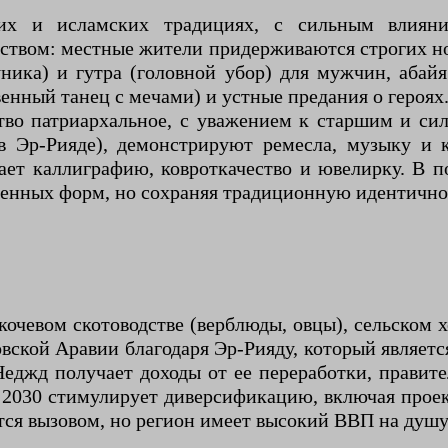
ких и исламских традициях, с сильным влияни
ством: местные жители придерживаются строгих н
ника) и гутра (головной убор) для мужчин, аба
енный танец с мечами) и устные предания о героях
во патриархальное, с уважением к старшим и си
в Эр-Рияде), демонстрируют ремесла, музыку и 
ет каллиграфию, ковроткачество и ювелирку. В п
менных форм, но сохраняя традиционную идентично
чевом скотоводстве (верблюды, овцы), сельском хо
вской Аравии благодаря Эр-Рияду, который являе
еджд получает доходы от ее переработки, правител
on 2030 стимулирует диверсификацию, включая прое
ется вызовом, но регион имеет высокий ВВП на душу