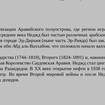
изации Аравийского полуострова, где регион игр
 средние века Неджд был частью различных арабск
ке в городе Эд-Диръия (ныне часть Эр-Рияда) был 
ибн Абд аль-Ваххабом, что положило начало вах
арства (1744–1818), Второго (1824–1891) и, наконе
ав Королевство Саудовская Аравия. Неджд стал цен
на Рашидидов. В XX веке открытие нефти в 1938 го
нтр. Во время Второй мировой войны и после Нед
 доходов.