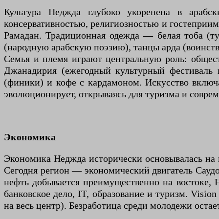
Культура Неджда глубоко укоренена в арабс
консервативностью, религиозностью и гостеприим
Рамадан. Традиционная одежда — белая тоба (ту
(народную арабскую поэзию), танцы арда (воинств
Семья и племя играют центральную роль: общест
Джанадирия (ежегодный культурный фестиваль 
(финики) и кофе с кардамоном. Искусство включа
эволюционирует, открываясь для туризма и совре
Экономика
Экономика Неджда исторически основывалась на ко
Сегодня регион — экономический двигатель Саудо
нефть добывается преимущественно на востоке, Н
банковское дело, IT, образование и туризм. Visi
на весь центр). Безработица среди молодежи оста