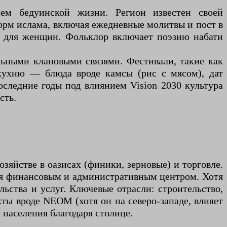
ем бедуинской жизни. Регион известен своей
орм ислама, включая ежедневные молитвы и пост в
йя для женщин. Фольклор включает поэзию набати
.
льными клановыми связями. Фестивали, такие как
кухню — блюда вроде камсы (рис с мясом), дат
оследние годы под влиянием Vision 2030 культура
сть.
зяйстве в оазисах (финики, зерновые) и торговле.
тся финансовым и административным центром. Хотя
ьства и услуг. Ключевые отрасли: строительство,
кты вроде NEOM (хотя он на северо-западе, влияет
 населения благодаря столице.