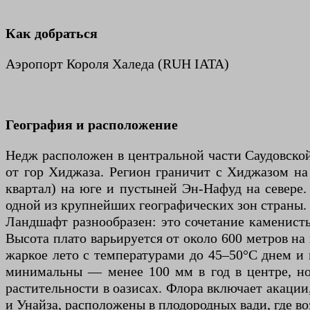
Как добраться
Аэропорт Короля Халеда (RUH IATA)
География и расположение
Недж расположен в центральной части Саудовской 
от гор Хиджаза. Регион граничит с Хиджазом на
квартал) на юге и пустыней Эн-Нафуд на севере
одной из крупнейших географических зон страны.
Ландшафт разнообразен: это сочетание каменист
Высота плато варьируется от около 600 метров на
жаркое лето с температурами до 45–50°C днем и 
минимальны — менее 100 мм в год в центре, но 
растительности в оазисах. Флора включает акации,
и Унайза, расположены в плодородных вади, где в