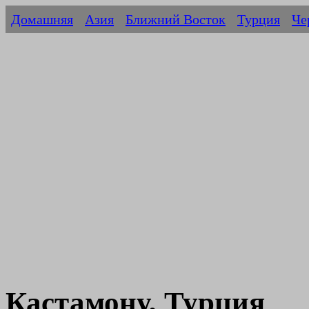
Домашняя
Азия
Ближний Восток
Турция
Че
Кастамону, Турция