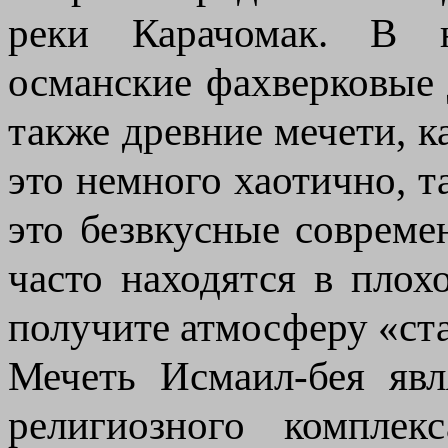
реки Карачомак. В 
османские фахверковые 
также древние мечети, к
это немного хаотично, 
это безвкусные совреме
часто находятся в плох
получите атмосферу «ста
Мечеть Исмаил-бея яв
религиозного комплек